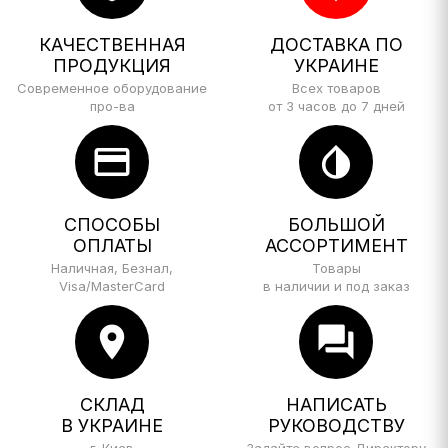
КАЧЕСТВЕННАЯ
ДОСТАВКА ПО
ПРОДУКЦИЯ
УКРАИНЕ
Современное оборудование
Всех товаров
про-ва
от 3 часов до 7 дней
credit_card
invert_colors
СПОСОБЫ
БОЛЬШОЙ
ОПЛАТЫ
АССОРТИМЕНТ
Наличная, Безнал,
Товары
Visa/MasterCard
в наличии и под заказ
location_on
forum
СКЛАД
НАПИСАТЬ
В УКРАИНЕ
РУКОВОДСТВУ