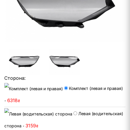
Сторона:
Комплект (левая и правая)
6318
-
₴
Левая (водительская)
3159
сторона -
₴