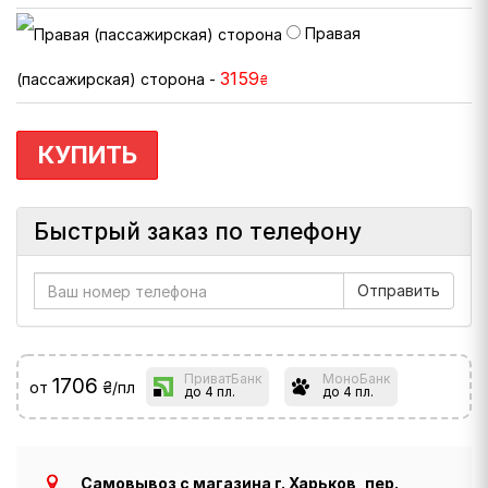
Правая
3159
(пассажирская) сторона -
₴
КУПИТЬ
Быстрый заказ по телефону
ПриватБанк
МоноБанк
1706
от
₴/пл
до 4 пл.
до 4 пл.
Самовывоз с магазина г. Харьков, пер.