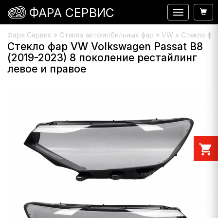
ФАРА СЕРВИС
Навигация
Фара Сервис
»
Стекла автомобильных фар
»
VW
» Стекло фар
Стекло фар VW Volkswagen Passat B8
(2019-2023) 8 поколение рестайлинг
левое и правое
shopping_cart