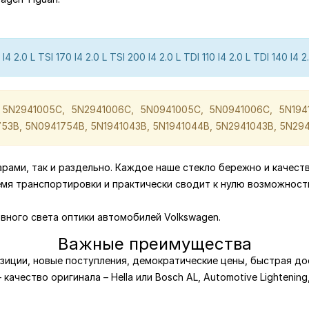
0 I4 2.0 L TSI 170 I4 2.0 L TSI 200 I4 2.0 L TDI 110 I4 2.0 L TDI 140 I4 2
 5N2941005C, 5N2941006C, 5N0941005C, 5N0941006C, 5N1941
53B, 5N0941754B, 5N1941043B, 5N1941044B, 5N2941043B, 5N29
парами, так и раздельно. Каждое наше стекло бережно и качест
емя транспортировки и практически сводит к нулю возможност
вного света оптики автомобилей Volkswagen.
Важные преимущества
зиции, новые поступления, демократические цены, быстрая дос
качество оригинала – Hella или Bosch AL, Automotive Lightening