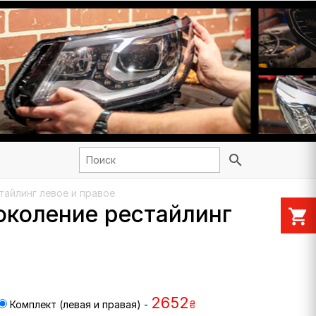
search
тайлинг левое и правое
поколение рестайлинг
shopping_cart
2652
Комплект (левая и правая) -
₴