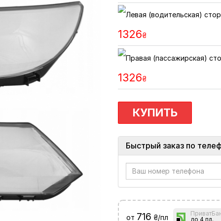
1326
₴
1326
₴
КУПИТЬ
Быстрый заказ по теле
ПриватБа
716
от
₴/пл
до 4 пл.