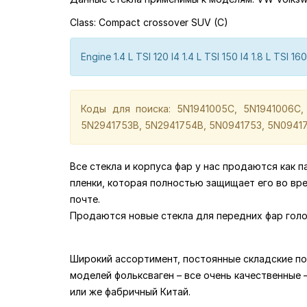
Class: Compact crossover SUV (C)
Engine 1.4 L TSI 120 I4 1.4 L TSI 150 I4 1.8 L TSI 16
Коды для поиска: 5N1941005C, 5N1941006C,
5N2941753B, 5N2941754B, 5N0941753, 5N09417
Все стекла и корпуса фар у нас продаются как 
пленки, которая полностью защищает его во вр
почте.
Продаются новые стекла для передних фар голо
Широкий ассортимент, постоянные складские по
моделей фольксваген – все очень качественные – 
или же фабричный Китай.