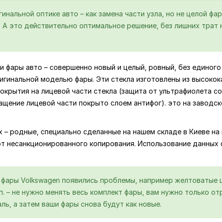
нальной оптике авто – как замена части узла, но не целой фар
А это действительно оптимальное решение, без лишних трат н
и фары авто – совершенно новый и целый, ровный, без единого 
игинальной моделью фары. Эти стекла изготовлены из высокок
крытия на лицевой части стекла (защита от ультрафиолета со
ащение лицевой части покрыто слоем антифог). это на заводс
ях – родные, специально сделанные на нашем складе в Киеве 
от несанкционированного копирования. Использование данных
й фары Volkswagen появились проблемы, например желтоватые 
.п. – не нужно менять весь комплект фары, вам нужно только 
ль, а затем ваши фары снова будут как новые.