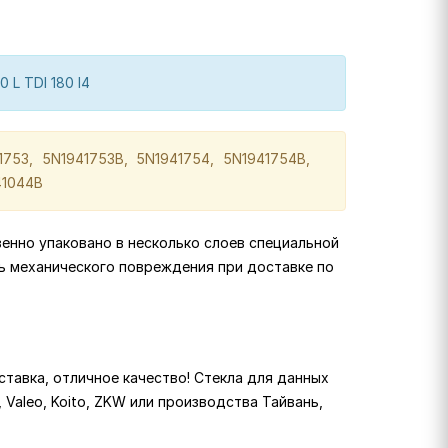
.0 L TDI 180 I4
753, 5N1941753B, 5N1941754, 5N1941754B,
41044B
венно упаковано в несколько слоев специальной
ь механического повреждения при доставке по
тавка, отличное качество! Стекла для данных
, Valeo, Koito, ZKW или производства Тайвань,