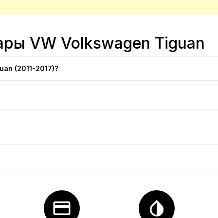
ары VW Volkswagen Tiguan
an (2011-2017)?
credit_card
invert_colors