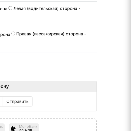
Левая (водительская) сторона -
Правая (пассажирская) сторона -
фону
нк
МоноБанк
до 4 пл.