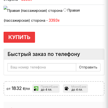
Правая
3393
(пассажирская) сторона -
₴
КУПИТЬ
Быстрый заказ по телефону
ПриватБанк
МоноБанк
1832
от
₴/пл
до 4 пл.
до 4 пл.