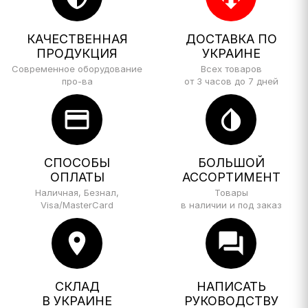
КАЧЕСТВЕННАЯ
ДОСТАВКА ПО
ПРОДУКЦИЯ
УКРАИНЕ
Современное оборудование
Всех товаров
про-ва
от 3 часов до 7 дней
credit_card
invert_colors
СПОСОБЫ
БОЛЬШОЙ
ОПЛАТЫ
АССОРТИМЕНТ
Наличная, Безнал,
Товары
Visa/MasterCard
в наличии и под заказ
location_on
forum
СКЛАД
НАПИСАТЬ
В УКРАИНЕ
РУКОВОДСТВУ