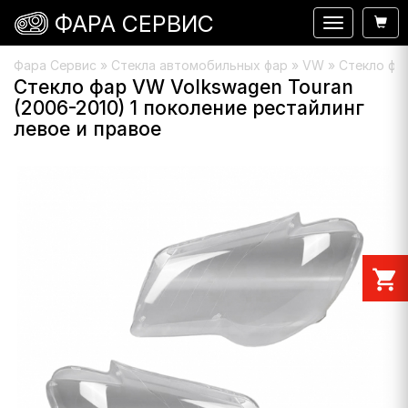
ФАРА СЕРВИС
Навигация
Фара Сервис
»
Стекла автомобильных фар
»
VW
» Стекло фар
Стекло фар VW Volkswagen Touran
(2006-2010) 1 поколение рестайлинг
левое и правое
shopping_cart