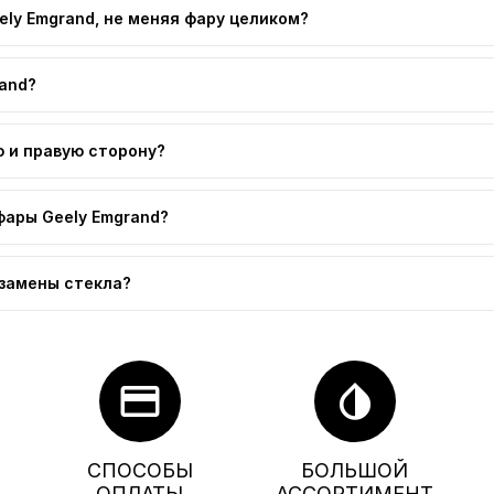
ly Emgrand, не меняя фару целиком?
and?
ю и правую сторону?
фары Geely Emgrand?
 замены стекла?
credit_card
invert_colors
СПОСОБЫ
БОЛЬШОЙ
ОПЛАТЫ
АССОРТИМЕНТ