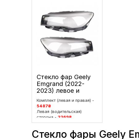
Стекло фар Geely
Emgrand (2022-
2023) левое и
правое
Комплект (левая и правая) -
5487
₴
Левая (водительская)
сторона -
3369
₴
Правая (пассажирская)
сторона -
3369
₴
Стекло фары Geely E