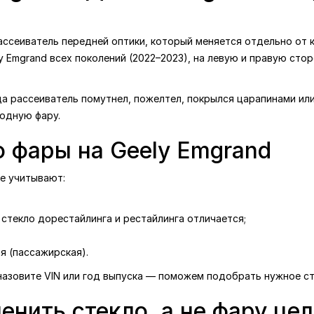
ссеиватель передней оптики, который меняется отдельно от ко
y Emgrand всех поколений (2022–2023), на левую и правую стор
да рассеиватель помутнел, пожелтел, покрылся царапинами или
родную фару.
о фары на Geely Emgrand
ре учитывают:
стекло дорестайлинга и рестайлинга отличается;
я (пассажирская).
, назовите VIN или год выпуска — поможем подобрать нужное ст
енить стекло, а не фару це