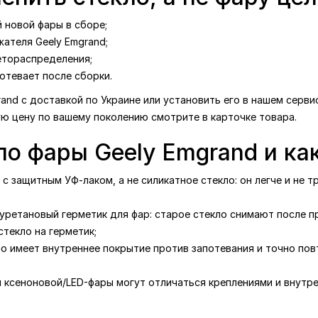
 новой фары в сборе;
ателя Geely Emgrand;
етораспределения;
отевает после сборки.
rand с доставкой по Украине или установить его в нашем серви
ую цену по вашему поколению смотрите в карточке товара.
ло фары Geely Emgrand и ка
с защитным УФ-лаком, а не силикатное стекло: он легче и не т
уретановый герметик для фар: старое стекло снимают после п
текло на герметик;
ло имеет внутреннее покрытие против запотевания и точно по
я ксеноновой/LED-фары могут отличаться креплениями и внутре