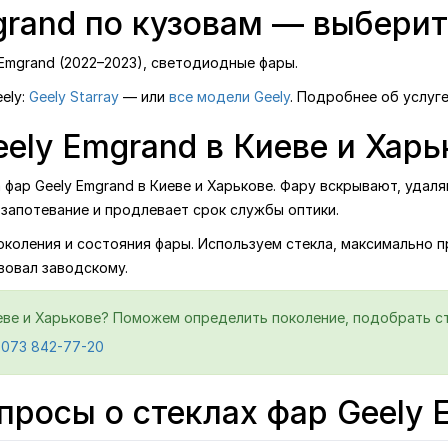
grand по кузовам — выберит
mgrand (2022–2023), светодиодные фары.
ely:
Geely Starray
— или
все модели Geely
. Подробнее об услуг
ely Emgrand в Киеве и Харь
ар Geely Emgrand в Киеве и Харькове. Фару вскрывают, удаля
запотевание и продлевает срок службы оптики.
поколения и состояния фары. Используем стекла, максимально 
вовал заводскому.
еве и Харькове? Поможем определить поколение, подобрать сте
 073 842-77-20
просы о стеклах фар Geely 