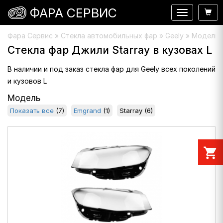
ФАРА СЕРВИС
Навигация
Фара Сервис
»
Стекла автомобильных фар
» Geely » Модель :
Стекла фар Джили Starray в кузовах L
В наличии и под заказ стекла фар для Geely всех поколений
и кузовов L
Модель
Показать все
(7)
Emgrand
(1)
Starray
(6)
shopping_cart