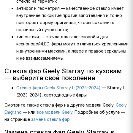
стекло на герметик;
антифог и геометрия — качественное стекло имеет
внутреннее покрытие против запотевания и точно
повторяет форму оригинала, чтобы сохранить
правильный пучок света;
тип оптики — стёкла для галогеновой и для
ксеноновой/LED-фары могут отличаться креплениями
и внутренними масками, а левое и правое зеркальны
и не взаимозаменяемы.
Стекла фар Geely Starray по кузовам
— выберите своё поколение
Стекло фары Geely Starray L (2023–2024)
— Starray L
(2023–2024), светодиодные фары.
Смотрите также стекла фар на другие модели Geely:
Geely
Emgrand
— или
все модели Geely
. Подробнее об услуге —
на странице
замена стекла фар
.
Замена стекла фар Geely Starray в