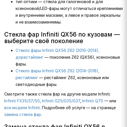
тип оптики — стёкла для галогеновой и для
ксеноновой/LED-фары могут отличаться креплениями
и внутренними масками, а левое и правое зеркальны
и не взаимозаменяемы.
Стекла фар Infiniti QX56 по кузовам —
выберите своё поколение
Стекло фары Infiniti QX56 Z62 (2010–2014),
дорестайлинг
— поколение Z62 (QX56), ксеноновые
фары.
Стекло фары Infiniti QX56 Z62 (2014–2018),
рестайлинг
— рестайлинг Z62, ксеноновые или
светодиодные фары.
Смотрите также стекла фар на другие модели Infiniti:
Infiniti FX35/37/50
,
Infiniti G25/G35/G37
,
Infiniti Q70
— или
все модели Infiniti
. Подробнее об услуге — на странице
замена стекла фар
.
Замена стекла фар Infiniti QX56 в