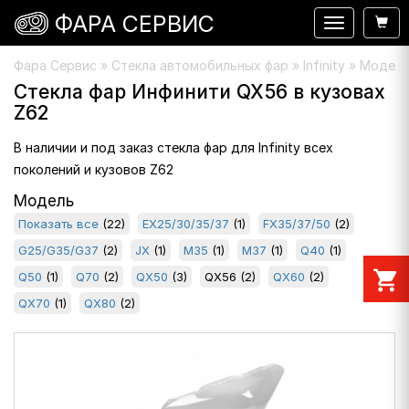
ФАРА СЕРВИС
Навигация
Фара Сервис
»
Стекла автомобильных фар
» Infinity » Модел
Стекла фар Инфинити QX56 в кузовах
Z62
В наличии и под заказ стекла фар для Infinity всех
поколений и кузовов Z62
Модель
Показать все
(22)
EX25/30/35/37
(1)
FX35/37/50
(2)
G25/G35/G37
(2)
JX
(1)
M35
(1)
M37
(1)
Q40
(1)
shopping_cart
Q50
(1)
Q70
(2)
QX50
(3)
QX56
(2)
QX60
(2)
QX70
(1)
QX80
(2)