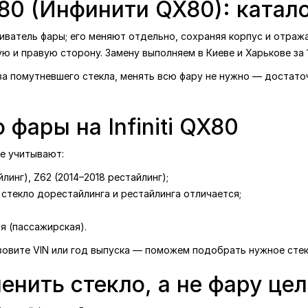
QX80 (Инфинити QX80): катал
еиватель фары; его меняют отдельно, сохраняя корпус и отража
евую и правую сторону. Замену выполняем в Киеве и Харькове за 
-за помутневшего стекла, менять всю фару не нужно — достат
 фары на Infiniti QX80
ре учитывают:
линг), Z62 (2014–2018 рестайлинг);
стекло дорестайлинга и рестайлинга отличается;
я (пассажирская).
 назовите VIN или год выпуска — поможем подобрать нужное сте
енить стекло, а не фару це