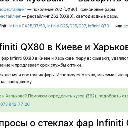
 дорестайлинг
— поколение Z62 (QX80), ксеноновые фары.
 рестайлинг
— рестайлинг Z62 (QX80), светодиодные фары.
niti:
Infiniti FX35/37/50
,
Infiniti G25/G35/G37
,
Infiniti Q70
— или
вс
initi QX80 в Киеве и Харько
ар Infiniti QX80 в Киеве и Харькове. Фару вскрывают, удаляют
ание и продлевает срок службы оптики.
поколения и состояния фары. Используем стекла, максимально 
овал заводскому.
ве и Харькове? Поможем определить кузов (Z62), подобрать сте
 073 842-77-20
росы о стеклах фар Infiniti