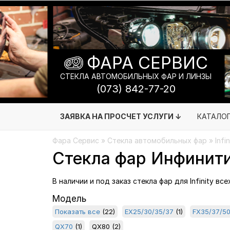
ФАРА СЕРВИС
СТЕКЛА АВТОМОБИЛЬНЫХ ФАР И ЛИНЗЫ
(073) 842-77-20
ЗАЯВКА НА ПРОСЧЕТ УСЛУГИ ↓
КАТАЛО
Фара Сервис
»
Стекла автомобильных фар
» Infi
Стекла фар Инфинити
В наличии и под заказ стекла фар для Infinity вс
Модель
Показать все
(22)
EX25/30/35/37
(1)
FX35/37/5
QX70
(1)
QX80
(2)