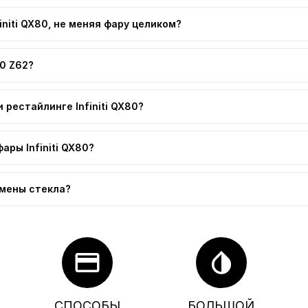
niti QX80, не меняя фару целиком?
80 Z62?
рестайлинге Infiniti QX80?
ры Infiniti QX80?
замены стекла?
credit_card
invert_colors
СПОСОБЫ
БОЛЬШОЙ