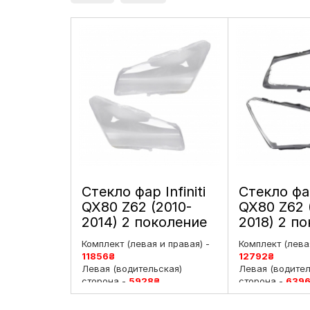
Стекло фар Infiniti
Стекло фар
QX80 Z62 (2010-
QX80 Z62 
2014) 2 поколение
2018) 2 п
дорестайлинг лево
рестайлин
Комплект (левая и правая) -
Комплект (левая
е и правое
и правое
11856
₴
12792
₴
Левая (водительская)
Левая (водител
сторона -
5928
₴
сторона -
639
Правая (пассажирская)
Правая (пасса
сторона -
5928
₴
сторона -
639