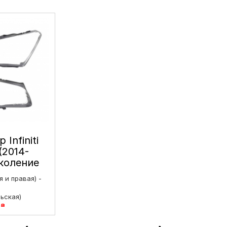
 Infiniti
(2014-
околение
г левое
 и правая) -
ьская)
6
₴
жирская)
6
₴