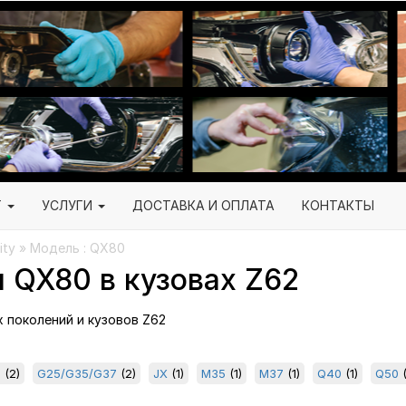
Г
УСЛУГИ
ДОСТАВКА И ОПЛАТА
КОНТАКТЫ
nity » Модель : QX80
 QX80 в кузовах Z62
ех поколений и кузовов Z62
0
(2)
G25/G35/G37
(2)
JX
(1)
M35
(1)
M37
(1)
Q40
(1)
Q50
(