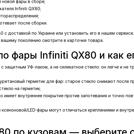
 новой фары в сборе;
теля Infiniti QX80;
етораспределения;
отевает после сборки.
X80 с доставкой по Украине или установить его в нашем сервис
 вашему поколению смотрите в карточке товара.
о фары Infiniti QX80 и как 
с защитным УФ-лаком, а не силикатное стекло: он легче и не т
уретановый герметик для фар: старое стекло снимают после п
текло на герметик;
ло имеет внутреннее покрытие против запотевания и точно по
я ксеноновой/LED-фары могут отличаться креплениями и внутре
QX80 по кузовам — выберите 