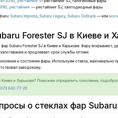
16–2018), рестайлинг
— рестайлинг SJ, галогеновые фары.
018), рестайлинг
— рестайлинг SJ, светодиодные фары.
ubaru:
Subaru Impreza
,
Subaru Legacy
,
Subaru Outback
— или
все 
baru Forester SJ в Киеве и 
ар Subaru Forester SJ в Киеве и Харькове. Фару вскрывают, у
запотевание и продлевает срок службы оптики.
поколения и состояния фары. Используем стекла, максимально 
етствовал заводскому.
 в Киеве и Харькове? Поможем определить поколение, подобрать
 073 842-77-20
росы о стеклах фар Subaru 