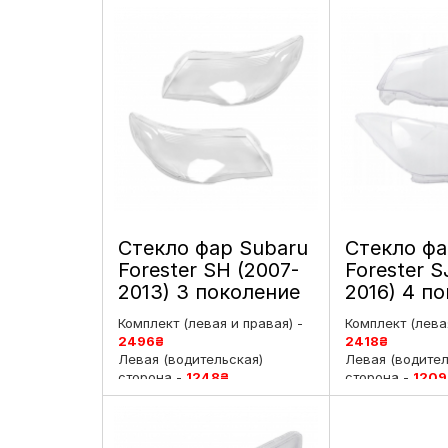
Стекло фар Subaru
Стекло фа
Forester SH (2007-
Forester S
2013) 3 поколение
2016) 4 п
левое и правое
дорестай
Комплект (левая и правая) -
Комплект (левая
левое и п
2496
₴
2418
₴
Левая (водительская)
Левая (водител
сторона -
1248
₴
сторона -
1209
Правая (пассажирская)
Правая (пасса
сторона -
1248
₴
сторона -
1209