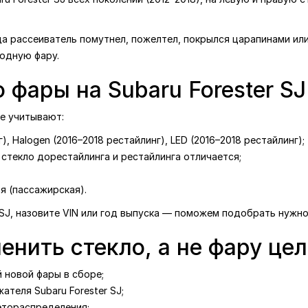
да рассеиватель помутнел, пожелтел, покрылся царапинами или
родную фару.
 фары на Subaru Forester SJ
ре учитывают:
), Halogen (2016–2018 рестайлинг), LED (2016–2018 рестайлинг);
стекло дорестайлинга и рестайлинга отличается;
я (пассажирская).
r SJ, назовите VIN или год выпуска — поможем подобрать нужно
енить стекло, а не фару це
 новой фары в сборе;
ателя Subaru Forester SJ;
етораспределения;