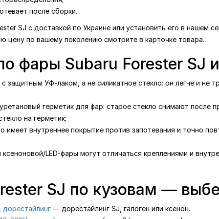
отевает после сборки.
ester SJ с доставкой по Украине или установить его в нашем 
ую цену по вашему поколению смотрите в карточке товара.
ло фары Subaru Forester SJ 
с защитным УФ-лаком, а не силикатное стекло: он легче и не т
уретановый герметик для фар: старое стекло снимают после п
текло на герметик;
ло имеет внутреннее покрытие против запотевания и точно по
я ксеноновой/LED-фары могут отличаться креплениями и внутре
rester SJ по кузовам — выб
), дорестайлинг
— дорестайлинг SJ, галоген или ксенон.