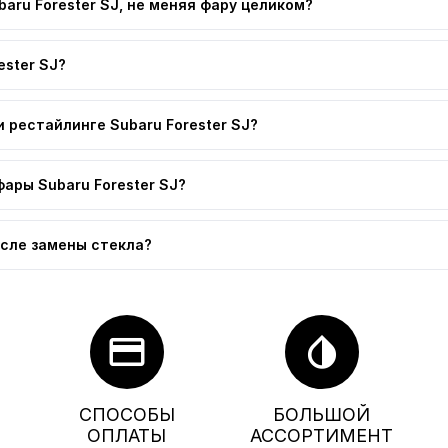
aru Forester SJ, не меняя фару целиком?
ester SJ?
 рестайлинге Subaru Forester SJ?
ары Subaru Forester SJ?
осле замены стекла?
credit_card
invert_colors
СПОСОБЫ
БОЛЬШОЙ
ОПЛАТЫ
АССОРТИМЕНТ