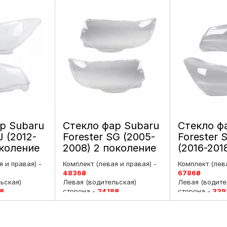
р Subaru
Стекло фар Subaru
Стекло ф
J (2012-
Forester SG (2005-
Forester 
околение
2008) 2 поколение
(2016-201
линг
рестайлинг левое
поколени
 и правая) -
Комплект (левая и правая) -
Комплект (лева
равое
и правое
рестайли
4836
₴
6786
₴
и правое
ьская)
Левая (водительская)
Левая (водите
₴
сторона -
2418
₴
сторона -
339
жирская)
Правая (пассажирская)
Правая (пасс
₴
сторона -
2418
₴
сторона -
339