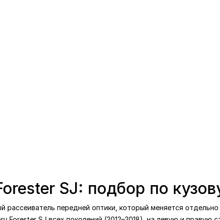
orester SJ: подбор по кузов
ый рассеиватель передней оптики, который меняется отдельно о
ru Forester SJ всех поколений (2012–2018), на левую и правую 