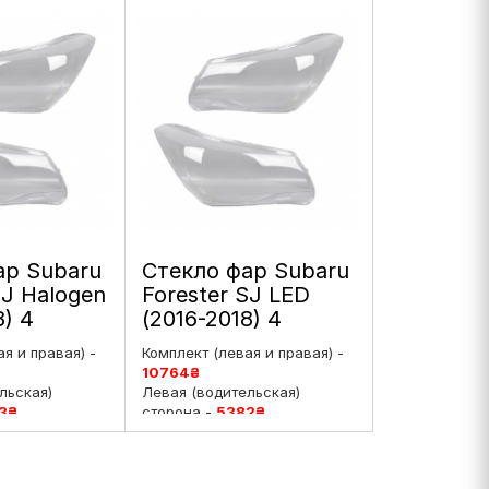
ар Subaru
Стекло фар Subaru
SJ Halogen
Forester SJ LED
8) 4
(2016-2018) 4
е
поколение
я и правая) -
Комплект (левая и правая) -
нг левое
рестайлинг левое
10764
₴
и правое
льская)
Левая (водительская)
3
₴
сторона -
5382
₴
ажирская)
Правая (пассажирская)
3
₴
сторона -
5382
₴