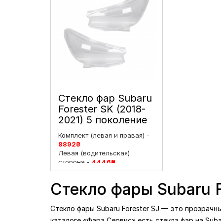
Стекло фар Subaru
Forester SK (2018-
2021) 5 поколение
дорестайлинг
Комплект (левая и правая) -
левое и правое
8892
₴
Левая (водительская)
сторона -
4446
₴
Правая (пассажирская)
сторона -
4446
₴
Стекло фары Subaru F
Стекло фары Subaru Forester SJ — это прозрачн
каталоге «Фара Сервис» есть стекла фар на Suba