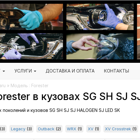
Г
УСЛУГИ
ДОСТАВКА И ОПЛАТА
КОНТАКТЫ
ru » Модель : Forester
rester в кузовах SG SH SJ 
ех поколений и кузовов SG SH SJ SJ HALOGEN SJ LED SK
(3)
Legacy
(3)
Outback
(2)
WRX
(1)
XV
(1)
XV Crosstrek
(1)