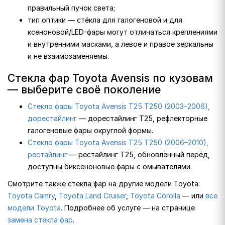
правильный пучок света;
тип оптики — стёкла для галогеновой и для
ксеноновой/LED-фары могут отличаться креплениями
и внутренними масками, а левое и правое зеркальны
и не взаимозаменяемы.
Стекла фар Toyota Avensis по кузовам
— выберите своё поколение
Стекло фары Toyota Avensis T25 T250 (2003–2006),
дорестайлинг
— дорестайлинг T25, рефлекторные
галогеновые фары округлой формы.
Стекло фары Toyota Avensis T25 T250 (2006–2010),
рестайлинг
— рестайлинг T25, обновлённый перёд,
доступны биксеноновые фары с омывателями.
Смотрите также стекла фар на другие модели Toyota:
Toyota Camry
,
Toyota Land Cruiser
,
Toyota Corolla
— или
все
модели Toyota
. Подробнее об услуге — на странице
замена стекла фар
.