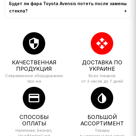
Будет ли фара Toyota Avensis потеть после замены
стекла?
security
open_with
КАЧЕСТВЕННАЯ
ДОСТАВКА ПО
ПРОДУКЦИЯ
УКРАИНЕ
Современное оборудование
Всех товаров
про-ва
от 3 часов до 7 дней
credit_card
invert_colors
СПОСОБЫ
БОЛЬШОЙ
ОПЛАТЫ
АССОРТИМЕНТ
Наличная, Безнал,
Товары
Visa/MasterCard
в наличии и под заказ