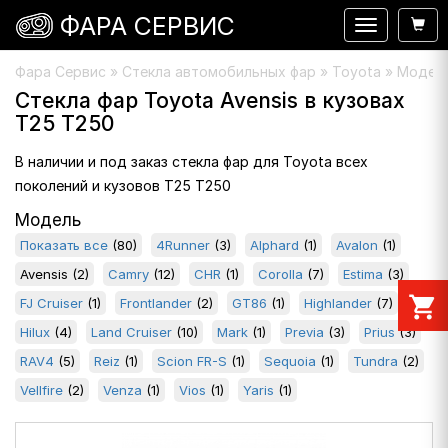
ФАРА СЕРВИС
Навигация
Фара Сервис
»
Стекла автомобильных фар
» Toyota » Модель 
Стекла фар Toyota Avensis в кузовах
T25 T250
В наличии и под заказ стекла фар для Toyota всех
поколений и кузовов T25 T250
Модель
Показать все
(80)
4Runner
(3)
Alphard
(1)
Avalon
(1)
Avensis
(2)
Camry
(12)
CHR
(1)
Corolla
(7)
Estima
(3)
shopping_cart
FJ Cruiser
(1)
Frontlander
(2)
GT86
(1)
Highlander
(7)
Hilux
(4)
Land Cruiser
(10)
Mark
(1)
Previa
(3)
Prius
(3)
RAV4
(5)
Reiz
(1)
Scion FR-S
(1)
Sequoia
(1)
Tundra
(2)
Vellfire
(2)
Venza
(1)
Vios
(1)
Yaris
(1)