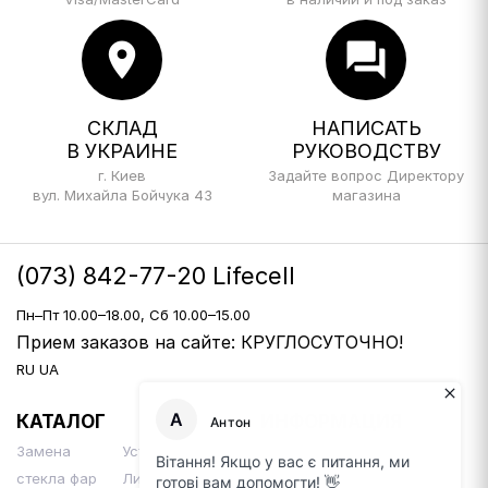
location_on
forum
СКЛАД
НАПИСАТЬ
В УКРАИНЕ
РУКОВОДСТВУ
г. Киев
Задайте вопрос Директору
вул. Михайла Бойчука 43
магазина
(073) 842-77-20 Lifecell
Пн–Пт 10.00–18.00, Сб 10.00–15.00
Прием заказов на сайте: КРУГЛОСУТОЧНО!
RU
UA
КАТАЛОГ
ИНФОРМАЦИЯ
Замена
Установка Би-
Доставка и оплата
стекла фар
Линз
Контакты