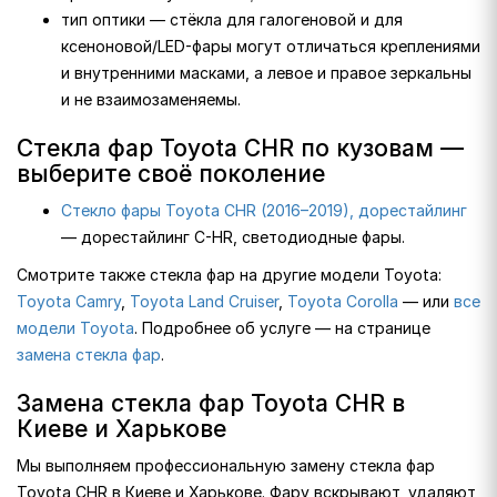
тип оптики — стёкла для галогеновой и для
ксеноновой/LED-фары могут отличаться креплениями
и внутренними масками, а левое и правое зеркальны
и не взаимозаменяемы.
Стекла фар Toyota CHR по кузовам —
выберите своё поколение
Стекло фары Toyota CHR (2016–2019), дорестайлинг
— дорестайлинг C-HR, светодиодные фары.
Смотрите также стекла фар на другие модели Toyota:
Toyota Camry
,
Toyota Land Cruiser
,
Toyota Corolla
— или
все
модели Toyota
. Подробнее об услуге — на странице
замена стекла фар
.
Замена стекла фар Toyota CHR в
Киеве и Харькове
Мы выполняем профессиональную замену стекла фар
Toyota CHR в Киеве и Харькове. Фару вскрывают, удаляют