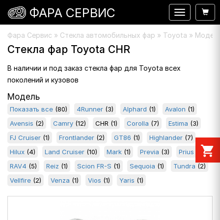
ФАРА СЕРВИС
Навигация
Фара Сервис
»
Стекла автомобильных фар
» Toyota » Модель
Стекла фар Toyota CHR
В наличии и под заказ стекла фар для Toyota всех
поколений и кузовов
Модель
Показать все
(80)
4Runner
(3)
Alphard
(1)
Avalon
(1)
Avensis
(2)
Camry
(12)
CHR
(1)
Corolla
(7)
Estima
(3)
FJ Cruiser
(1)
Frontlander
(2)
GT86
(1)
Highlander
(7)
shopping_cart
Hilux
(4)
Land Cruiser
(10)
Mark
(1)
Previa
(3)
Prius
(3)
RAV4
(5)
Reiz
(1)
Scion FR-S
(1)
Sequoia
(1)
Tundra
(2)
Vellfire
(2)
Venza
(1)
Vios
(1)
Yaris
(1)