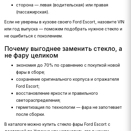
сторона — левая (водительская) или правая
(пассажирская).
Если не уверены в кузове своего Ford Escort, назовите VIN
или год выпуска — поможем подобрать нужное стекло и
не ошибиться с поколением.
Почему выгоднее заменить стекло, а
не фару целиком
экономия до 70% по сравнению с покупкой новой
фары в сборе;
сохранение оригинального корпуса и отражателя
Ford Escort;
восстановление яркости и правильного
светораспределения;
герметизация по технологии — фара не запотевает
после сборки.
В каталоге можно купить стекло фары Ford Escort с