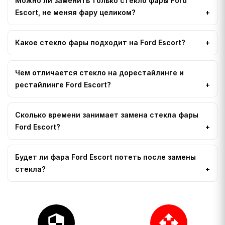
Можно ли заменить только стекло фары Ford
Escort, не меняя фару целиком?
Какое стекло фары подходит на Ford Escort?
Чем отличается стекло на дорестайлинге и
рестайлинге Ford Escort?
Сколько времени занимает замена стекла фары
Ford Escort?
Будет ли фара Ford Escort потеть после замены
стекла?
security
open_with