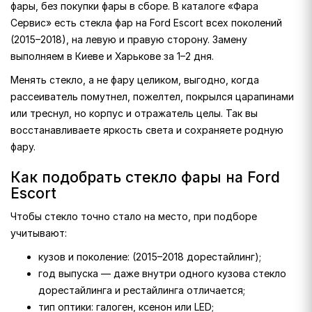
фары, без покупки фары в сборе. В каталоге «Фара
Сервис» есть стекла фар на Ford Escort всех поколений
(2015–2018), на левую и правую сторону. Замену
выполняем в Киеве и Харькове за 1–2 дня.
Менять стекло, а не фару целиком, выгодно, когда
рассеиватель помутнел, пожелтел, покрылся царапинами
или треснул, но корпус и отражатель целы. Так вы
восстанавливаете яркость света и сохраняете родную
фару.
Как подобрать стекло фары на Ford
Escort
Чтобы стекло точно стало на место, при подборе
учитывают:
кузов и поколение: (2015–2018 дорестайлинг);
год выпуска — даже внутри одного кузова стекло
дорестайлинга и рестайлинга отличается;
тип оптики: галоген, ксенон или LED;