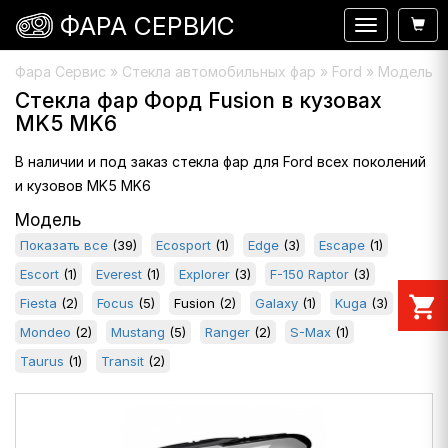
ФАРА СЕРВИС
Навигация
Фара Сервис
»
Стекла автомобильных фар
» Ford » Модель : 
Стекла фар Форд Fusion в кузовах
MK5 MK6
В наличии и под заказ стекла фар для Ford всех поколений
и кузовов MK5 MK6
Модель
Показать все
(39)
Ecosport
(1)
Edge
(3)
Escape
(1)
Escort
(1)
Everest
(1)
Explorer
(3)
F-150 Raptor
(3)
shopping_cart
Fiesta
(2)
Focus
(5)
Fusion
(2)
Galaxy
(1)
Kuga
(3)
Mondeo
(2)
Mustang
(5)
Ranger
(2)
S-Max
(1)
Taurus
(1)
Transit
(2)