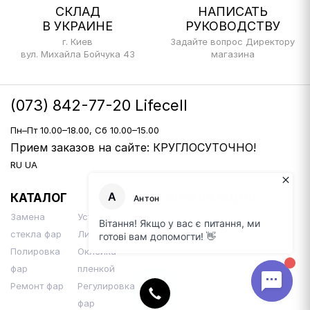
СКЛАД
НАПИСАТЬ
В УКРАИНЕ
РУКОВОДСТВУ
г. Киев
Задайте вопрос Директору
вул. Михайла Бойчука 43
магазина
(073) 842-77-20 Lifecell
Пн–Пт 10.00–18.00, Сб 10.00–15.00
Прием заказов на сайте: КРУГЛОСУТОЧНО!
RU
UA
КАТАЛОГ
ИНФОРМАЦИЯ
Замена
Установка Би-
Доставка и оплата
стекла фар
Линз
Контакты
Полировка
Оклейка
фар
пленкой
Ремонт фар
Регулировка
фар