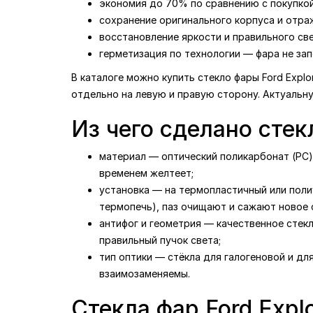
экономия до 70% по сравнению с покупкой
сохранение оригинального корпуса и отраж
восстановление яркости и правильного св
герметизация по технологии — фара не зап
В каталоге можно купить стекло фары Ford Explo
отдельно на левую и правую сторону. Актуальн
Из чего сделано стек
материал — оптический поликарбонат (PC) 
временем желтеет;
установка — на термопластичный или поли
термопечь), паз очищают и сажают новое с
антифог и геометрия — качественное стек
правильный пучок света;
тип оптики — стёкла для галогеновой и дл
взаимозаменяемы.
Стекла фар Ford Expl