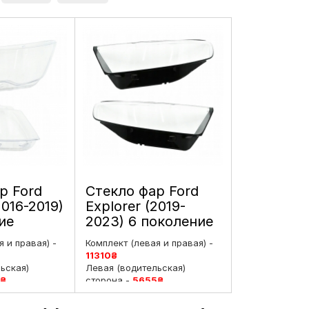
р Ford
Стекло фар Ford
2016-2019)
Explorer (2019-
ие
2023) 6 поколение
г левое
дорестайлинг
 и правая) -
Комплект (левая и правая) -
левое и правое
11310
₴
ьская)
Левая (водительская)
₴
сторона -
5655
₴
жирская)
Правая (пассажирская)
₴
сторона -
5655
₴