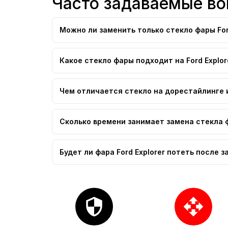
Часто задаваемые воп
Можно ли заменить только стекло фары For
Какое стекло фары подходит на Ford Explor
Чем отличается стекло на дорестайлинге и
Сколько времени занимает замена стекла ф
Будет ли фара Ford Explorer потеть после 
security
open_with