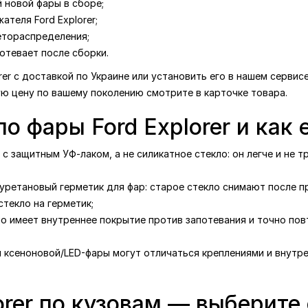
 новой фары в сборе;
ателя Ford Explorer;
етораспределения;
отевает после сборки.
rer с доставкой по Украине или установить его в нашем сервис
ую цену по вашему поколению смотрите в карточке товара.
ло фары Ford Explorer и как
с защитным УФ-лаком, а не силикатное стекло: он легче и не т
уретановый герметик для фар: старое стекло снимают после п
текло на герметик;
ло имеет внутреннее покрытие против запотевания и точно по
я ксеноновой/LED-фары могут отличаться креплениями и внутре
orer по кузовам — выберите