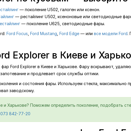
естайлинг
— поколение U502, галоген или ксенон.
тайлинг
— рестайлинг U502, ксеноновые или светодиодные фар
рестайлинг
— поколение U625, светодиодные фары.
rd:
Ford Focus
,
Ford Mustang
,
Ford Edge
— или
все модели Ford
.
rd Explorer в Киеве и Харьк
ар Ford Explorer в Киеве и Харькове. Фару вскрывают, удаляю
запотевание и продлевает срок службы оптики.
поколения и состояния фары. Используем стекла, максимально 
овал заводскому.
еве и Харькове? Поможем определить поколение, подобрать стек
 073 842-77-20