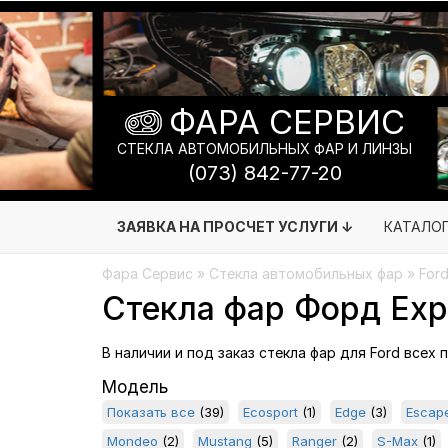
ФАРА СЕРВИС
СТЕКЛА АВТОМОБИЛЬНЫХ ФАР И ЛИНЗЫ
(073) 842-77-20
ЗАЯВКА НА ПРОСЧЕТ УСЛУГИ ↓
КАТАЛО
Фара Сервис
»
Стекла автомобильных фар
» Ford
Стекла фар Форд Expl
В наличии и под заказ стекла фар для Ford всех 
Модель
Показать все
(39)
Ecosport
(1)
Edge
(3)
Escap
Mondeo
(2)
Mustang
(5)
Ranger
(2)
S-Max
(1)