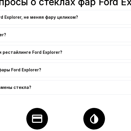
росы о стеклах фар Ford Ex
d Explorer, не меняя фару целиком?
er?
 рестайлинге Ford Explorer?
ары Ford Explorer?
замены стекла?
credit_card
invert_colors