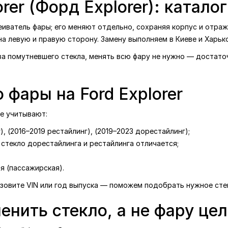
rer (Форд Explorer): катало
еиватель фары; его меняют отдельно, сохраняя корпус и отраж
, на левую и правую сторону. Замену выполняем в Киеве и Харько
-за помутневшего стекла, менять всю фару не нужно — достат
 фары на Ford Explorer
ре учитывают:
), (2016–2019 рестайлинг), (2019–2023 дорестайлинг);
стекло дорестайлинга и рестайлинга отличается;
я (пассажирская).
 назовите VIN или год выпуска — поможем подобрать нужное сте
енить стекло, а не фару це