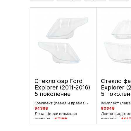
Стекло фар Ford
Стекло фа
Explorer (2011-2016)
Explorer (
5 поколение
5 поколен
дорестайлинг
рестайлин
Комплект (левая и правая) -
Комплект (левая
левое и правое
и правое
9438
₴
8034
₴
Левая (водительская)
Левая (водител
сторона -
4719
₴
сторона -
4017
Правая (пассажирская)
Правая (пасса
сторона -
4719
₴
сторона -
4017