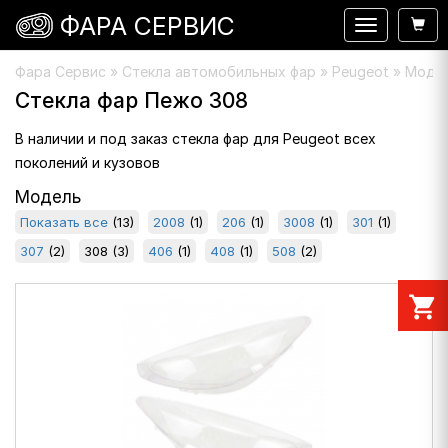
ФАРА СЕРВИС
Навигация
Фара Сервис
»
Стекла автомобильных фар
» Peugeot » Модел
Стекла фар Пежо 308
В наличии и под заказ стекла фар для Peugeot всех
поколений и кузовов
Модель
Показать все
(13)
2008
(1)
206
(1)
3008
(1)
301
(1)
307
(2)
308
(3)
406
(1)
408
(1)
508
(2)
shopping_cart