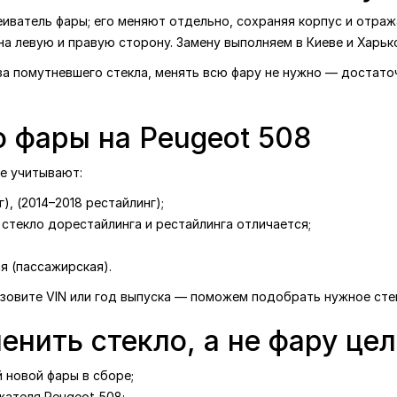
ватель фары; его меняют отдельно, сохраняя корпус и отража
 на левую и правую сторону. Замену выполняем в Киеве и Харько
-за помутневшего стекла, менять всю фару не нужно — достат
о фары на Peugeot 508
ре учитывают:
), (2014–2018 рестайлинг);
стекло дорестайлинга и рестайлинга отличается;
я (пассажирская).
назовите VIN или год выпуска — поможем подобрать нужное сте
енить стекло, а не фару це
 новой фары в сборе;
жателя Peugeot 508;