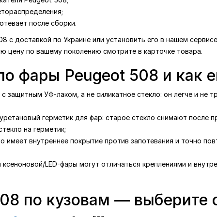
етораспределения;
отевает после сборки.
08 с доставкой по Украине или установить его в нашем сервис
ую цену по вашему поколению смотрите в карточке товара.
ло фары Peugeot 508 и как 
с защитным УФ-лаком, а не силикатное стекло: он легче и не т
уретановый герметик для фар: старое стекло снимают после п
текло на герметик;
ло имеет внутреннее покрытие против запотевания и точно по
я ксеноновой/LED-фары могут отличаться креплениями и внутре
508 по кузовам — выберите 