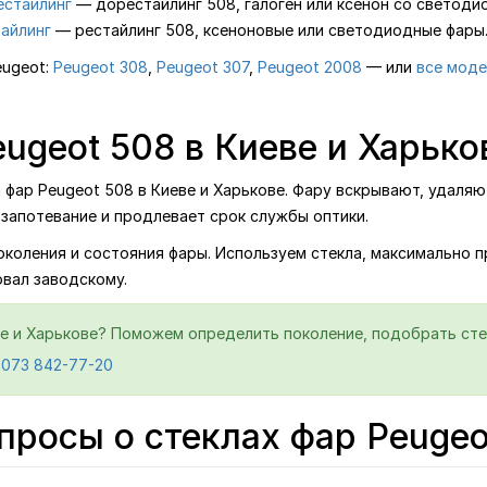
естайлинг
— дорестайлинг 508, галоген или ксенон со светод
тайлинг
— рестайлинг 508, ксеноновые или светодиодные фары
eugeot:
Peugeot 308
,
Peugeot 307
,
Peugeot 2008
— или
все моде
ugeot 508 в Киеве и Харько
ар Peugeot 508 в Киеве и Харькове. Фару вскрывают, удаляют
запотевание и продлевает срок службы оптики.
поколения и состояния фары. Используем стекла, максимально 
овал заводскому.
е и Харькове? Поможем определить поколение, подобрать стек
 073 842-77-20
просы о стеклах фар Peugeo