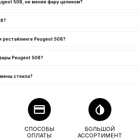
ugeot 508, не меняя фару целиком?
08?
и рестайлинге Peugeot 508?
фары Peugeot 508?
амены стекла?
credit_card
invert_colors
СПОСОБЫ
БОЛЬШОЙ
ОПЛАТЫ
АССОРТИМЕНТ