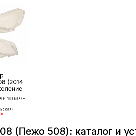
ар
08 (2014-
околение
г левое
 и правая) -
ьская)
9
₴
жирская)
9
₴
08 (Пежо 508): каталог и у