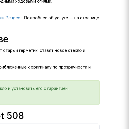
иодными ходовыми огнями.
.
ли Peugeot
. Подробнее об услуге — на странице
ве
 старый герметик, ставят новое стекло и
приближенные к оригиналу по прозрачности и
ло и установить его с гарантией.
t 508