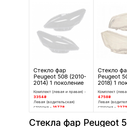
Стекло фар
Стекло ф
Peugeot 508 (2010-
Peugeot 5
2014) 1 поколение
2018) 1 п
дорестайлинг
рестайлин
Комплект (левая и правая) -
Комплект (левая
левое и правое
и правое
3354
₴
4758
₴
Левая (водительская)
Левая (водител
сторона -
1677
₴
сторона -
237
Правая (пассажирская)
Правая (пасса
сторона -
1677
₴
сторона -
237
Стекла фар Peugeot 5