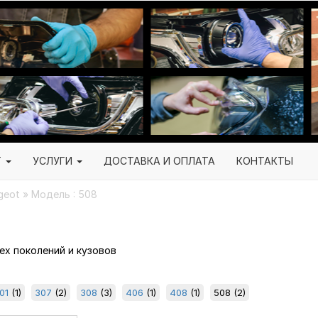
Г
УСЛУГИ
ДОСТАВКА И ОПЛАТА
КОНТАКТЫ
geot » Модель : 508
8
сех поколений и кузовов
01
(1)
307
(2)
308
(3)
406
(1)
408
(1)
508
(2)