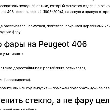
еиватель передней оптики, который меняется отдельно от кор
eot 406 всех поколений (1995–2004), на левую и правую сторон
да рассеиватель помутнел, пожелтел, покрылся царапинами или
родную фару.
о фары на Peugeot 406
ре учитывают:
стекло дорестайлинга и рестайлинга отличается;
я (пассажирская).
назовите VIN или год выпуска — поможем подобрать нужное сте
енить стекло, а не фару це
 новой фары в сборе;