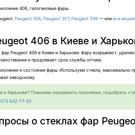
коление 406, галогеновые фары.
eugeot:
Peugeot 308
,
Peugeot 307
,
Peugeot 508
— или
все модел
ugeot 406 в Киеве и Харько
ар Peugeot 406 в Киеве и Харькове. Фару вскрывают, удаляют
запотевание и продлевает срок службы оптики.
поколения и состояния фары. Используем стекла, максимально 
овал заводскому.
е и Харькове? Поможем определить поколение, подобрать стек
 073 842-77-20
просы о стеклах фар Peugeo