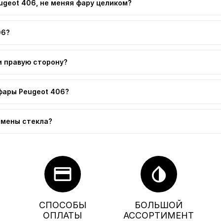
ugeot 406, не меняя фару целиком?
06?
и правую сторону?
фары Peugeot 406?
амены стекла?
credit_card
invert_colors
СПОСОБЫ
БОЛЬШОЙ
ОПЛАТЫ
АССОРТИМЕНТ