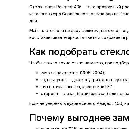
Стекло фары Peugeot 406 — это прозрачный расс
каталоге «Фара Сервис» есть стекла фар на Peug
дня.
Менять стекло, а не фару целиком, выгодно, ког
восстанавливаете яркость света и сохраняете 
Как подобрать стекл
Чтобы стекло точно стало на место, при подбо
кузов и поколение: (1995–2004);
год выпуска — даже внутри одного кузова 
тип оптики: галоген, ксенон или LED;
сторона — левая (водительская) или права
Если не уверены в кузове своего Peugeot 406, 
Почему выгоднее зам
экономия до 70% по сравнению с покупкой