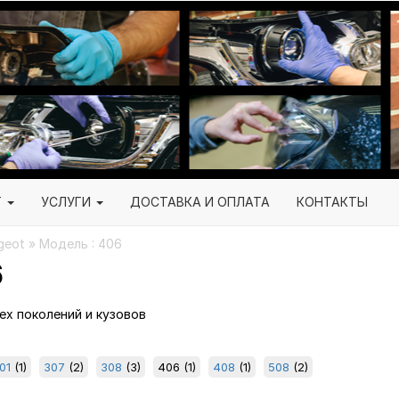
Г
УСЛУГИ
ДОСТАВКА И ОПЛАТА
КОНТАКТЫ
geot » Модель : 406
6
сех поколений и кузовов
01
(1)
307
(2)
308
(3)
406
(1)
408
(1)
508
(2)