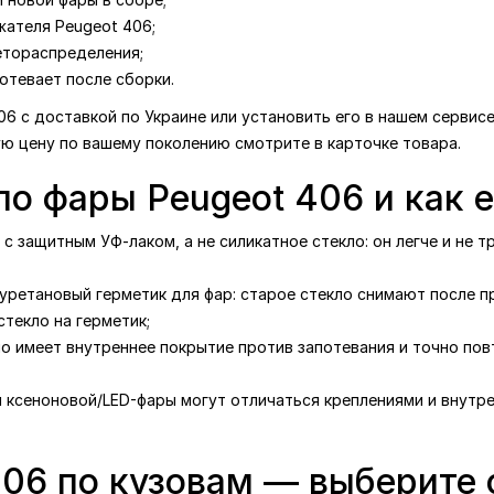
жателя Peugeot 406;
етораспределения;
отевает после сборки.
06 с доставкой по Украине или установить его в нашем сервис
ую цену по вашему поколению смотрите в карточке товара.
ло фары Peugeot 406 и как 
с защитным УФ-лаком, а не силикатное стекло: он легче и не т
уретановый герметик для фар: старое стекло снимают после п
текло на герметик;
ло имеет внутреннее покрытие против запотевания и точно по
я ксеноновой/LED-фары могут отличаться креплениями и внутре
406 по кузовам — выберите 