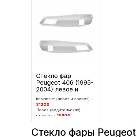
Стекло фар
Peugeot 406 (1995-
2004) левое и
правое
Комплект (левая и правая) -
3120
₴
Левая (водительская)
сторона -
1560
₴
Правая (пассажирская)
сторона -
1560
₴
Стекло фары Peugeot 