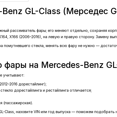
жирская)
2
₴
Benz GL-Class (Мерседес GL
жный рассеиватель фары; его меняют отдельно, сохраняя корп
X164, X166 (2006–2016), на левую и правую сторону. Замену вып
-за помутневшего стекла, менять всю фару не нужно — достат
о фары на Mercedes-Benz GL
ре учитывают:
(2012–2016 дорестайлинг);
стекло дорестайлинга и рестайлинга отличается;
я (пассажирская).
 GL-Class, назовите VIN или год выпуска — поможем подобрать 