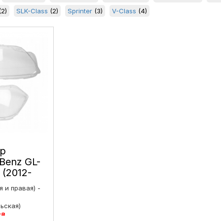
2)
SLK-Class
(2)
Sprinter
(3)
V-Class
(4)
ар
Benz GL-
 (2012-
 и правая) -
линг
равое
ьская)
2
₴