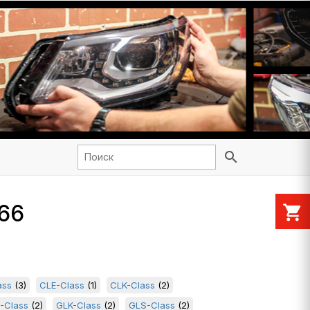
search
166
shopping_cart
ass
(3)
CLE-Class
(1)
CLK-Class
(2)
-Class
(2)
GLK-Class
(2)
GLS-Class
(2)