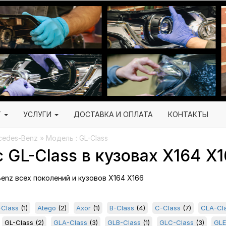
Г
УСЛУГИ
ДОСТАВКА И ОПЛАТА
КОНТАКТЫ
edes-Benz » Модель : GL-Class
GL-Class в кузовах X164 X
Benz всех поколений и кузовов X164 X166
Class
(1)
Atego
(2)
Axor
(1)
B-Class
(4)
C-Class
(7)
CLA-Cl
GL-Class
(2)
GLA-Class
(3)
GLB-Class
(1)
GLC-Class
(3)
GLE