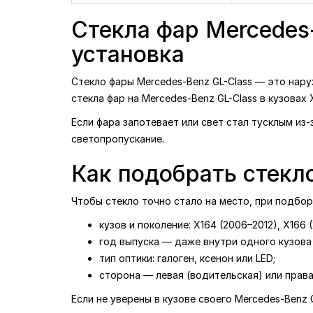
Правая (пассажирская)
Правая (пасса
сторона -
3237
₴
сторона -
343
Стекла фар Mercedes-
установка
Стекло фары Mercedes-Benz GL-Class — это нару
стекла фар на Mercedes-Benz GL-Class в кузовах 
Если фара запотевает или свет стал тусклым из
светопропускание.
Как подобрать стекл
Чтобы стекло точно стало на место, при подбо
кузов и поколение: X164 (2006–2012), X166 
год выпуска — даже внутри одного кузова 
тип оптики: галоген, ксенон или LED;
сторона — левая (водительская) или права
Если не уверены в кузове своего Mercedes-Benz