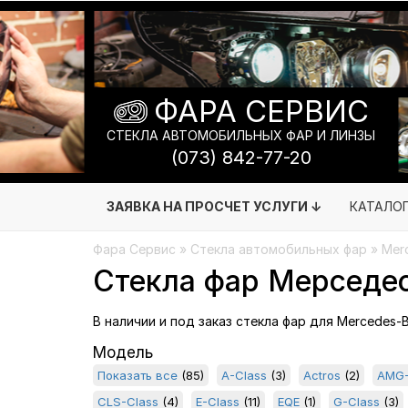
ФАРА СЕРВИС
СТЕКЛА АВТОМОБИЛЬНЫХ ФАР И ЛИНЗЫ
(073) 842-77-20
ЗАЯВКА НА ПРОСЧЕТ УСЛУГИ ↓
КАТАЛО
Фара Сервис
»
Стекла автомобильных фар
» Merc
Стекла фар Мерседес 
В наличии и под заказ стекла фар для Mercedes-
Модель
Показать все
(85)
A-Class
(3)
Actros
(2)
AMG-
CLS-Class
(4)
E-Class
(11)
EQE
(1)
G-Class
(3)