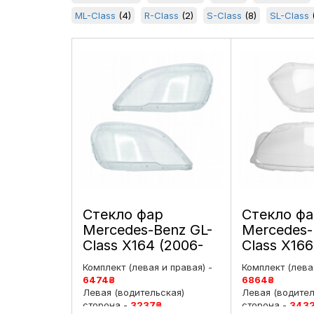
ML-Class
(4)
R-Class
(2)
S-Class
(8)
SL-Class
(
Стекло фар
Стекло ф
Mercedes-Benz GL-
Mercedes-
Class X164 (2006-
Class X166
2012) левое и
2016)
Комплект (левая и правая) -
Комплект (левая
правое
дорестай
6474
₴
6864
₴
левое и п
Левая (водительская)
Левая (водител
сторона -
3237
₴
сторона -
343