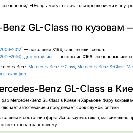
я ксеноновой/LED-фары могут отличаться креплениями и внутре
-Benz GL-Class по кузовам 
(2006–2012)
— поколение X164, галоген или ксенон.
2012–2016), дорестайлинг
— поколение X166, ксеноновые или с
ercedes-Benz:
Mercedes-Benz E-Class
,
Mercedes-Benz S-Class
,
Me
а стекла фар
.
rcedes-Benz GL-Class в Кие
ар Mercedes-Benz GL-Class в Киеве и Харькове. Фару вскрыва
сключает запотевание и продлевает срок службы оптики.
поколения и состояния фары. Используем стекла, максимально 
соответствовал заводскому.