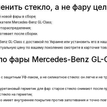
енить стекло, а не фару це
 новой фары в сборе;
ателя Mercedes-Benz GL-Class;
етораспределения;
отевает после сборки.
enz GL-Class с доставкой по Украине или установить его в на
ктуальную цену по вашему поколению смотрите в карточке тов
ло фары Mercedes-Benz GL-C
с защитным УФ-лаком, а не силикатное стекло: он легче и не т
уретановый герметик для фар: старое стекло снимают после п
текло на герметик;
ло имеет внутреннее покрытие против запотевания и точно по