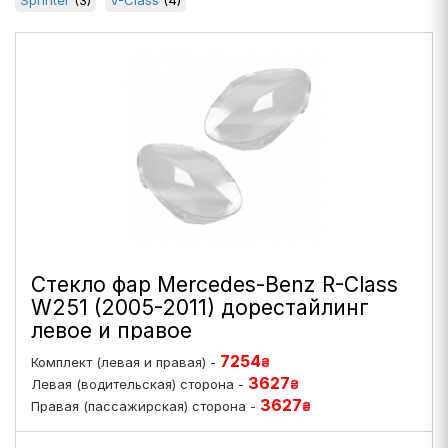
Sprinter
(3)
V-Class
(4)
Стекло фар Mercedes-Benz R-Class
W251 (2005-2011) дорестайлинг
левое и правое
7254
Комплект (левая и правая) -
₴
3627
Левая (водительская) сторона -
₴
3627
Правая (пассажирская) сторона -
₴