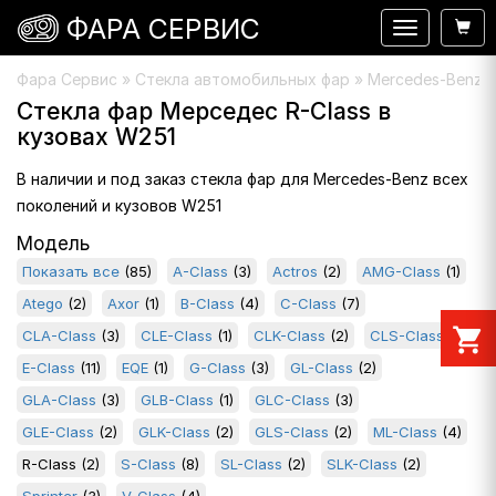
ФАРА СЕРВИС
Навигация
Фара Сервис
»
Стекла автомобильных фар
» Mercedes-Benz »
Стекла фар Мерседес R-Class в
кузовах W251
В наличии и под заказ стекла фар для Mercedes-Benz всех
поколений и кузовов W251
Модель
Показать все
(85)
A-Class
(3)
Actros
(2)
AMG-Class
(1)
Atego
(2)
Axor
(1)
B-Class
(4)
C-Class
(7)
shopping_cart
CLA-Class
(3)
CLE-Class
(1)
CLK-Class
(2)
CLS-Class
(4)
E-Class
(11)
EQE
(1)
G-Class
(3)
GL-Class
(2)
GLA-Class
(3)
GLB-Class
(1)
GLC-Class
(3)
GLE-Class
(2)
GLK-Class
(2)
GLS-Class
(2)
ML-Class
(4)
R-Class
(2)
S-Class
(8)
SL-Class
(2)
SLK-Class
(2)