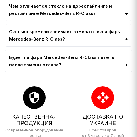
Чем отличается стекло на дорестайлинге и
рестайлинге Mercedes-Benz R-Class?
Сколько времени занимает замена стекла фары
Mercedes-Benz R-Class?
Будет ли фара Mercedes-Benz R-Class потеть
после замены стекла?
security
open_with
КАЧЕСТВЕННАЯ
ДОСТАВКА ПО
ПРОДУКЦИЯ
УКРАИНЕ
Современное оборудование
Всех товаров
про-ва
от 3 часов до 7 дней