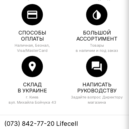
credit_card
invert_colors
СПОСОБЫ
БОЛЬШОЙ
ОПЛАТЫ
АССОРТИМЕНТ
Наличная, Безнал,
Товары
Visa/MasterCard
в наличии и под заказ
location_on
forum
СКЛАД
НАПИСАТЬ
В УКРАИНЕ
РУКОВОДСТВУ
г. Киев
Задайте вопрос Директору
вул. Михайла Бойчука 43
магазина
(073) 842-77-20 Lifecell