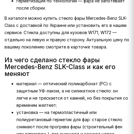
герметизация по технологии — фара не запотевает
после сборки.
В каталоге можно купить стекло фары Mercedes-Benz SLK-
Class с доставкой по Украине или установить его в нашем
сервисе. Стекла доступны для кузовов W171, W172 —
отдельно на левую и правую сторону. Актуальную цену по
вашему поколению смотрите в карточке товара.
Из чего сделано стекло фары
Mercedes-Benz SLK-Class и как его
меняют
материал — оптический поликарбонат (PC) с
защитным УФ-лаком, а не силикатное стекло: он
легче и не трескается от камней, но без покрытия со
временем желтеет;
установка — на термопластичный или
полиуретановый герметик для фар: старое стекло
снимают после прогрева фары (строительный фен
или термопечь), паз очищают и сажают новое