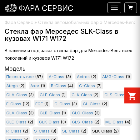
ФАРА СЕРВИС
Навигация
Фара Сервис
»
Стекла автомобильных фар
» Mercedes-Benz »
Стекла фар Мерседес SLK-Class в
кузовах W171 W172
В наличии и под заказ стекла фар для Mercedes-Benz всех
поколений и кузовов W171 W172
Модель
Показать все
(87)
A-Class
(3)
Actros
(2)
AMG-Class
(1)
Atego
(2)
Axor
(1)
B-Class
(4)
C-Class
(7)
shopping_cart
CLA-Class
(3)
CLE-Class
(1)
CLK-Class
(2)
CLS-Class
(4)
E-Class
(12)
EQE
(1)
G-Class
(3)
GL-Class
(2)
GLA-Class
(3)
GLB-Class
(1)
GLC-Class
(3)
GLE-Class
(2)
GLK-Class
(3)
GLS-Class
(2)
ML-Class
(4)
R-Class
(2)
S-Class
(8)
SL-Class
(2)
SLK-Class
(2)