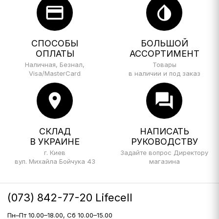
credit_card
invert_colors
СПОСОБЫ
БОЛЬШОЙ
ОПЛАТЫ
АССОРТИМЕНТ
Наличная, Безнал,
Товары
Visa/MasterCard
в наличии и под заказ
location_on
forum
СКЛАД
НАПИСАТЬ
В УКРАИНЕ
РУКОВОДСТВУ
г. Киев
Задайте вопрос Директору
вул. Михайла Бойчука 43
магазина
(073) 842-77-20 Lifecell
Пн–Пт 10.00–18.00, Сб 10.00–15.00