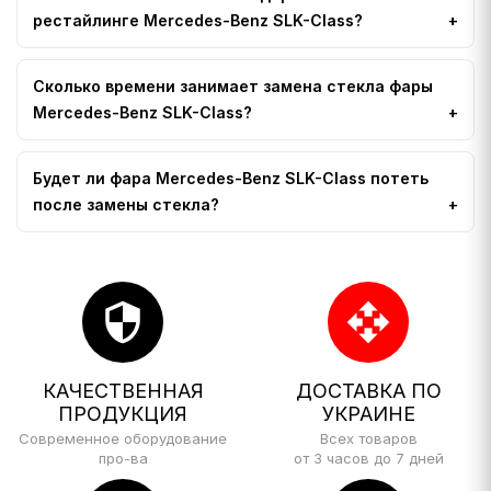
рестайлинге Mercedes-Benz SLK-Class?
Сколько времени занимает замена стекла фары
Mercedes-Benz SLK-Class?
Будет ли фара Mercedes-Benz SLK-Class потеть
после замены стекла?
security
open_with
КАЧЕСТВЕННАЯ
ДОСТАВКА ПО
ПРОДУКЦИЯ
УКРАИНЕ
Современное оборудование
Всех товаров
про-ва
от 3 часов до 7 дней