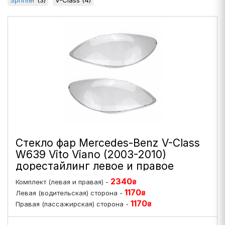
Sprinter
(3)
V-Class
(4)
Стекло фар Mercedes-Benz V-Class
W639 Vito Viano (2003-2010)
дорестайлинг левое и правое
2340
Комплект (левая и правая) -
₴
1170
Левая (водительская) сторона -
₴
1170
Правая (пассажирская) сторона -
₴