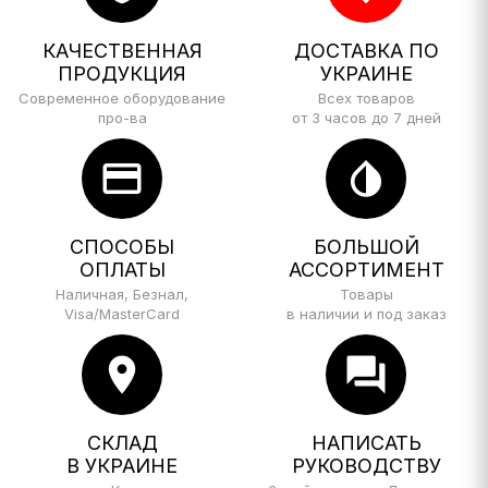
КАЧЕСТВЕННАЯ
ДОСТАВКА ПО
ПРОДУКЦИЯ
УКРАИНЕ
Современное оборудование
Всех товаров
про-ва
от 3 часов до 7 дней
credit_card
invert_colors
СПОСОБЫ
БОЛЬШОЙ
ОПЛАТЫ
АССОРТИМЕНТ
Наличная, Безнал,
Товары
Visa/MasterCard
в наличии и под заказ
location_on
forum
СКЛАД
НАПИСАТЬ
В УКРАИНЕ
РУКОВОДСТВУ