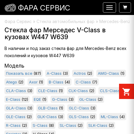
ФАРА СЕРВИС
Навигация
Фара Сервис
»
Стекла автомобильных фар
» Mercedes-Benz »
Стекла фар Мерседес V-Class в
кузовах W447 W639
В наличии и под заказ стекла фар для Mercedes-Benz всех
поколений и кузовов W447 W639
Модель
Показать все
(87)
A-Class
(3)
Actros
(2)
AMG-Class
(1)
Atego
(2)
Axor
(1)
B-Class
(4)
C-Class
(7)
shopping_cart
CLA-Class
(3)
CLE-Class
(1)
CLK-Class
(2)
CLS-Class
(4)
E-Class
(12)
EQE
(1)
G-Class
(3)
GL-Class
(2)
GLA-Class
(3)
GLB-Class
(1)
GLC-Class
(3)
GLE-Class
(2)
GLK-Class
(3)
GLS-Class
(2)
ML-Class
(4)
R-Class
(2)
S-Class
(8)
SL-Class
(2)
SLK-Class
(2)