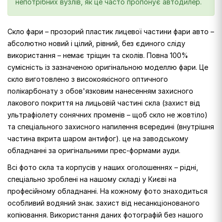
непотрібних вузлів, як це часто пропонує автодилер.
Скло фари – прозорий пластик лицевої частини фари авто –
абсолютно новий і цілий, рівний, без єдиного сліду
використання – немає тріщин та сколів. Повна 100%
сумісність із зазначеною оригінальною моделлю фари. Це
скло виготовлено з високоякісного оптичного
полікарбонату з обов'язковим нанесенням захисного
лакового покриття на лицьовій частині скла (захист від
ультрафіолету сонячних променів – щоб скло не жовтіло)
та спеціального захисного напилення всередині (внутрішня
частина вкрита шаром антифог). це на заводському
обладнанні за оригінальними прес-формами ауди.
Всі фото скла та корпусів у наших оголошеннях – рідні,
спеціально зроблені на нашому складі у Києві на
професійному обладнанні. На кожному фото знаходиться
особливий водяний знак. захист від несанкціонованого
копіювання. Використання даних фотографій без нашого