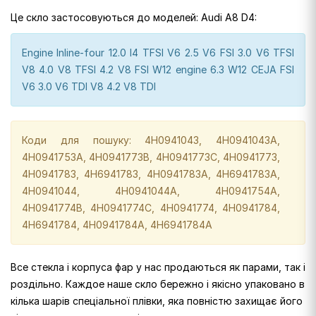
Це скло застосовуються до моделей: Audi A8 D4:
Engine Inline-four 12.0 I4 TFSI V6 2.5 V6 FSI 3.0 V6 TFSI
V8 4.0 V8 TFSI 4.2 V8 FSI W12 engine 6.3 W12 CEJA FSI
V6 3.0 V6 TDI V8 4.2 V8 TDI
Коди для пошуку: 4H0941043, 4H0941043A,
4H0941753A, 4H0941773B, 4H0941773C, 4H0941773,
4H0941783, 4H6941783, 4H0941783A, 4H6941783A,
4H0941044, 4H0941044A, 4H0941754A,
4H0941774B, 4H0941774C, 4H0941774, 4H0941784,
4H6941784, 4H0941784A, 4H6941784A
Все стекла і корпуса фар у нас продаються як парами, так і
роздільно. Каждое наше скло бережно і якісно упаковано в
кілька шарів спеціальної плівки, яка повністю захищає його