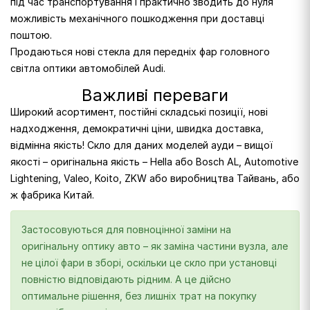
під час транспортування і практично зводить до нуля
можливість механічного пошкодження при доставці
поштою.
Продаються нові стекла для передніх фар головного
світла оптики автомобілей Audi.
Важливі переваги
Широкий асортимент, постійні складські позиції, нові
надходження, демократичні ціни, швидка доставка,
відмінна якість! Скло для даних моделей ауди – вищої
якості – оригінальна якість – Hella або Bosch AL, Automotive
Lightening, Valeo, Koito, ZKW або виробництва Тайвань, або
ж фабрика Китай.
Застосовуються для повноцінної заміни на
оригінальну оптику авто – як заміна частини вузла, але
не цілої фари в зборі, оскільки це скло при установці
повністю відповідають рідним. А це дійсно
оптимальне рішення, без лишніх трат на покупку