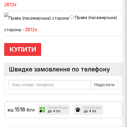
2812
₴
Права (пасажирська)
2812
сторона -
₴
КУПИТИ
Швидке замовлення по телефону
ПриватБанк
МоноБанк
1518
від
₴/пл
до 4 пл.
до 4 пл.