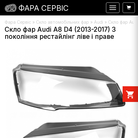
ФАРА СЕРВІС
Навигация
Фара Сервіс
»
Скло автомобільних фар
»
Audi
» Скло фар Audi 
Скло фар Audi A8 D4 (2013-2017) 3
покоління рестайлінг ліве і праве
shopping_cart