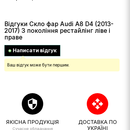
Відгуки Скло фар Audi A8 D4 (2013-
2017) 3 покоління рестайлінг ліве і
праве
Написати відгук
Ваш відгук може бути першим.
security
open_with
ЯКІСНА ПРОДУКЦІЯ
ДОСТАВКА ПО
УКРАЇНІ
Сучасне обладнання