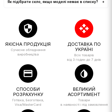
Як підібрати скло, якщо моделі немає в списку?
security
open_with
ЯКІСНА ПРОДУКЦІЯ
ДОСТАВКА ПО
УКРАЇНІ
Сучасне обладнання
виробництва
Всіх товарів
від 3 годин до 7 днів
credit_card
invert_colors
СПОСОБИ
ВЕЛИКИЙ
РОЗРАХУНКУ
АСОРТИМЕНТ
Готівка, Безготівка,
Товари
Visa/MasterCard
в наявності і під замовлення