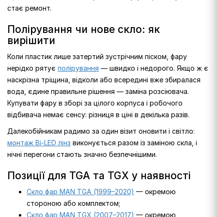
стає ремонт.
Полірування чи нове скло: як
вирішити
Коли пластик лише затертий зустрічним піском, фару
нерідко рятує
полірування
— швидко і недорого. Якщо ж є
наскрізна тріщина, відколи або всередині вже збиралася
вода, єдине правильне рішення — заміна розсіювача.
Купувати фару в зборі за цілого корпуса і робочого
відбивача немає сенсу: різниця в ціні в декілька разів.
Далекобійникам радимо за один візит оновити і світло:
монтаж Bi-LED лінз
виконується разом із заміною скла, і
нічні перегони стають значно безпечнішими.
Позиції для TGA та TGX у наявності
Скло фар MAN TGA (1999–2020)
— окремою
стороною або комплектом;
Скло фар MAN TGX (2007–2017)
— окремою