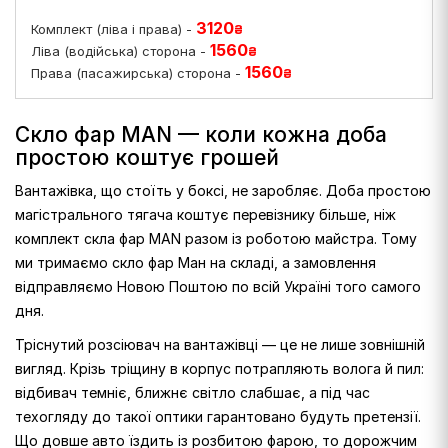
3120
Комплект (ліва і права) -
₴
1560
Ліва (водійська) сторона -
₴
1560
Права (пасажирська) сторона -
₴
Скло фар MAN — коли кожна доба
простою коштує грошей
Вантажівка, що стоїть у боксі, не заробляє. Доба простою
магістрального тягача коштує перевізнику більше, ніж
комплект скла фар MAN разом із роботою майстра. Тому
ми тримаємо скло фар Ман на складі, а замовлення
відправляємо Новою Поштою по всій Україні того самого
дня.
Тріснутий розсіювач на вантажівці — це не лише зовнішній
вигляд. Крізь тріщину в корпус потрапляють волога й пил:
відбивач темніє, ближнє світло слабшає, а під час
техогляду до такої оптики гарантовано будуть претензії.
Що довше авто їздить із розбитою фарою, то дорожчим