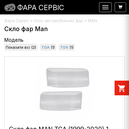
ФАРА СЕРВІС
Навигация
Фара Сервіс
»
Скло автомобільних фар
» MAN
Скло фар Man
Модель
Показати всі
(2)
TGA
(1)
TGX
(1)
shopping_cart