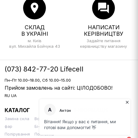
location_on
forum
СКЛАД
НАПИСАТИ
В УКРАЇНІ
КЕРІВНИЦТВУ
м. Київ
Задайте питання
вул. Михайла Бойчука 43
керівницству магазину
(073) 842-77-20 Lifecell
Пн–Пт 10.00–18.00, Сб 10.00–15.00
Прийом замовлень на сайті: ЦІЛОДОБОВО!
RU
UA
КАТАЛОГ
ІНФОРМАЦІЯ
Заміна скла
Встановлення
Доставка і оплата
фар
Бі-Лінз
Контакти
Полірування
Поклейка