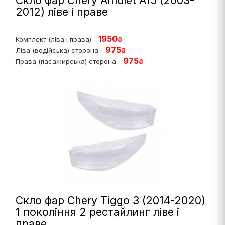
Скло фар Chery Amulet A15 (2003-
2012) ліве і праве
1950
Комплект (ліва і права) -
₴
975
Ліва (водійська) сторона -
₴
975
Права (пасажирська) сторона -
₴
Скло фар Chery Tiggo 3 (2014-2020)
1 покоління 2 рестайлинг ліве і
праве