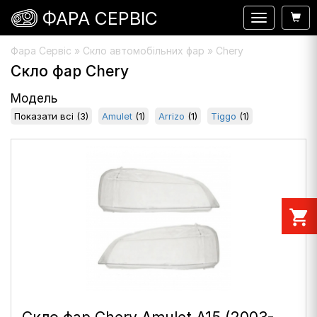
ФАРА СЕРВІС
Навигация
Фара Сервіс
»
Скло автомобільних фар
» Chery
Скло фар Chery
Модель
Показати всі
(3)
Amulet
(1)
Arrizo
(1)
Tiggo
(1)
shopping_cart