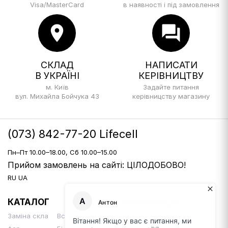
Visa/MasterCard
в наявності і під замовлення
location_on
forum
СКЛАД
НАПИСАТИ
В УКРАЇНІ
КЕРІВНИЦТВУ
м. Київ
Задайте питання
вул. Михайла Бойчука 43
керівницству магазину
(073) 842-77-20 Lifecell
Пн–Пт 10.00–18.00, Сб 10.00–15.00
Прийом замовлень на сайті: ЦІЛОДОБОВО!
RU
UA
КАТАЛОГ
ІНФОРМАЦІЯ
Заміна скла
Встановлення
Доставка і оплата