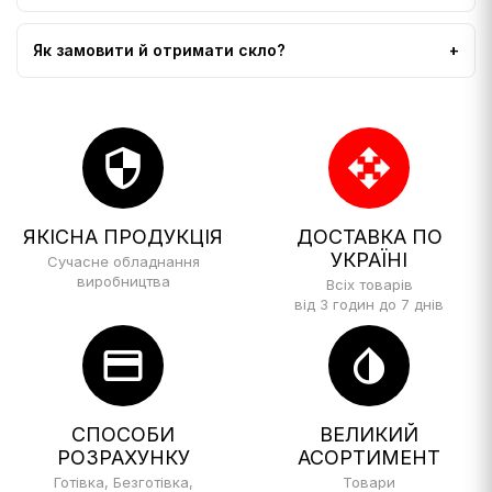
Як замовити й отримати скло?
security
open_with
ЯКІСНА ПРОДУКЦІЯ
ДОСТАВКА ПО
УКРАЇНІ
Сучасне обладнання
виробництва
Всіх товарів
від 3 годин до 7 днів
credit_card
invert_colors
СПОСОБИ
ВЕЛИКИЙ
РОЗРАХУНКУ
АСОРТИМЕНТ
Готівка, Безготівка,
Товари