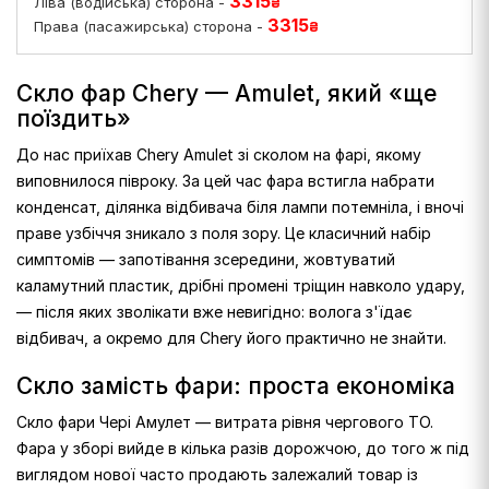
3315
Ліва (водійська) сторона -
₴
3315
Права (пасажирська) сторона -
₴
Скло фар Chery — Amulet, який «ще
поїздить»
До нас приїхав Chery Amulet зі сколом на фарі, якому
виповнилося півроку. За цей час фара встигла набрати
конденсат, ділянка відбивача біля лампи потемніла, і вночі
праве узбіччя зникало з поля зору. Це класичний набір
симптомів — запотівання зсередини, жовтуватий
каламутний пластик, дрібні промені тріщин навколо удару,
— після яких зволікати вже невигідно: волога з'їдає
відбивач, а окремо для Chery його практично не знайти.
Скло замість фари: проста економіка
Скло фари Чері Амулет — витрата рівня чергового ТО.
Фара у зборі вийде в кілька разів дорожчою, до того ж під
виглядом нової часто продають залежалий товар із