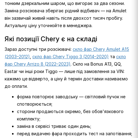
тонким дзеркальним шаром, що вигорає за два сезони.
Заміна розсіювача зберігає рідний відбивач — на Amulet
він зазвичай живий навіть після двохсот тисяч пробігу.
Актуальну ціну уточнюйте в менеджера.
Які позиції Chery є на складі
Зараз доступні три розсіювачі:
скло фар Chery Amulet A15
(2003–2012)
,
скло фар Chery Tiggo 3 (2014–2020)
та
скло
фар Chery Arrizo 8 (2022–2023)
. Скло на Bonus A13, QQ,
Eastar чи інші роки Tiggo — лише під замовлення за VIN:
кажемо це відверто, а ціну й термін доставки називаємо
до оплати.
форма повторює заводську — світловий пучок не
спотворюється;
сторони продаються окремо, без обов'язкового
комплекту;
заміна в сервісі триває один день;
перед видачею фара проходить тест на запотівання;