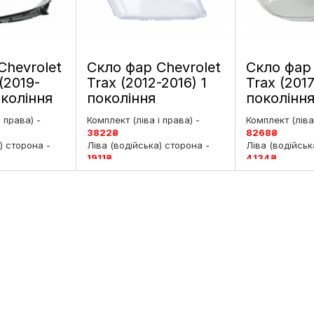
Chevrolet
Скло фар Chevrolet
Скло фар 
(2019-
Trax (2012-2016) 1
Trax (2017
окоління
покоління
поколінн
 ліве і
дорестайлинг ліве і
рестайлінг
і права) -
Комплект (ліва і права) -
Комплект (ліва 
праве
праве
3822
₴
8268
₴
) сторона -
Ліва (водійська) сторона -
Ліва (водійськ
1911
₴
4134
₴
рська)
Права (пасажирська)
Права (пасаж
6
₴
сторона -
1911
₴
сторона -
413