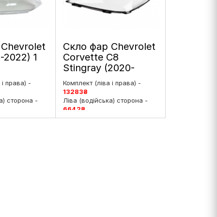
Chevrolet
Скло фар Chevrolet
-2022) 1
Corvette C8
я
Stingray (2020-
 ліве і
2025) VIII
і права) -
Комплект (ліва і права) -
покоління левое
13283
₴
ліве і праве
а) сторона -
Ліва (водійська) сторона -
6642
₴
ирська)
Права (пасажирська)
4
₴
сторона -
6642
₴