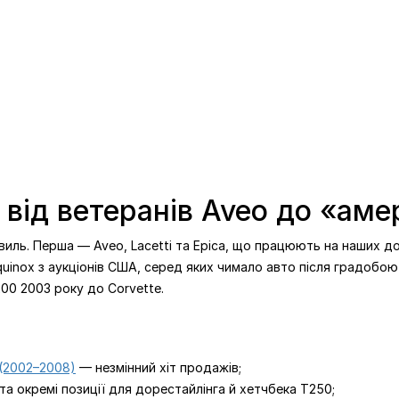
 від ветеранів Aveo до «аме
виль. Перша — Aveo, Lacetti та Epica, що працюють на наших до
Equinox з аукціонів США, серед яких чимало авто після градобо
200 2003 року до Corvette.
 (2002–2008)
— незмінний хіт продажів;
та окремі позиції для дорестайлінга й хетчбека T250;