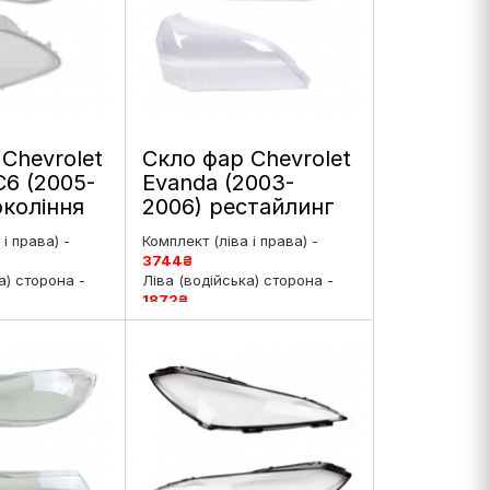
Chevrolet
Скло фар Chevrolet
C6 (2005-
Evanda (2003-
окоління
2006) рестайлинг
ве
ліве і праве
і права) -
Комплект (ліва і права) -
3744
₴
а) сторона -
Ліва (водійська) сторона -
1872
₴
ирська)
Права (пасажирська)
8
₴
сторона -
1872
₴