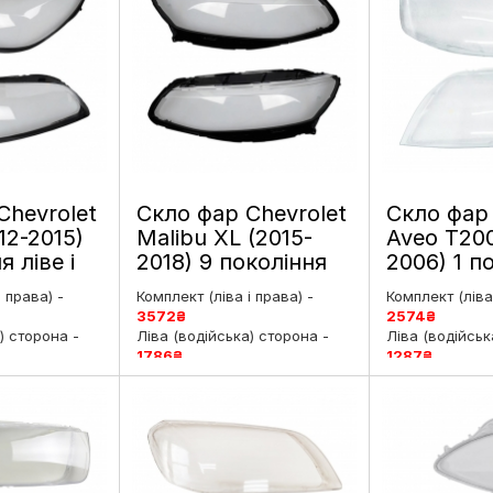
Chevrolet
Скло фар Chevrolet
Скло фар 
12-2015)
Malibu XL (2015-
Aveo T200
я ліве і
2018) 9 покоління
2006) 1 п
дорестайлинг ліве і
дорестайл
і права) -
Комплект (ліва і права) -
Комплект (ліва 
праве
праве
3572
₴
2574
₴
) сторона -
Ліва (водійська) сторона -
Ліва (водійськ
1786
₴
1287
₴
рська)
Права (пасажирська)
Права (пасаж
₴
сторона -
1786
₴
сторона -
128