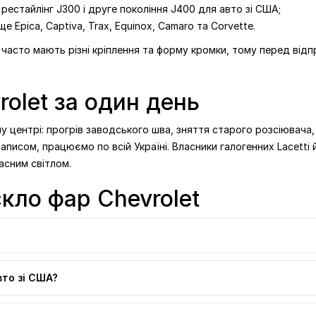
, рестайлінг J300 і друге покоління J400 для авто зі США;
 ще Epica, Captiva, Trax, Equinox, Camaro та Corvette.
і часто мають різні кріплення та форму кромки, тому перед ві
rolet за один день
 центрі: прогрів заводського шва, зняття старого розсіювача,
записом, працюємо по всій Україні. Власники галогенних Lacett
асним світлом.
скло фар Chevrolet
вто зі США?