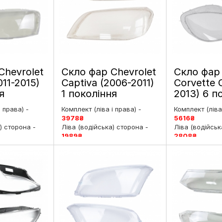
Chevrolet
Скло фар Chevrolet
Скло фар 
011-2015)
Captiva (2006-2011)
Corvette 
я
1 покоління
2013) 6 п
 ліве і
дорестайлинг ліве і
ліве і пра
і права) -
Комплект (ліва і права) -
Комплект (ліва 
праве
3978
₴
5616
₴
) сторона -
Ліва (водійська) сторона -
Ліва (водійськ
1989
₴
2808
₴
рська)
Права (пасажирська)
Права (пасаж
7
₴
сторона -
1989
₴
сторона -
280