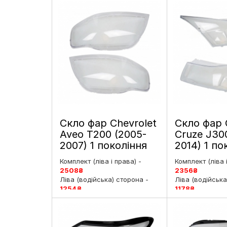
Скло фар Chevrolet
Скло фар 
Aveo T200 (2005-
Cruze J30
2007) 1 покоління
2014) 1 по
рестайлінг ліве і
дорестайли
Комплект (ліва і права) -
Комплект (ліва 
праве
праве
2508
₴
2356
₴
Ліва (водійська) сторона -
Ліва (водійська
1254
₴
1178
₴
Права (пасажирська)
Права (пасажи
сторона -
1254
₴
сторона -
1178