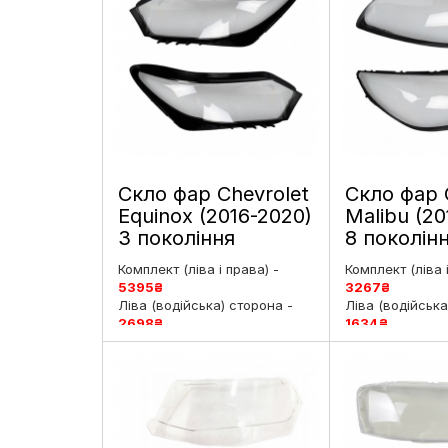
Скло фар Chevrolet
Скло фар 
Equinox (2016-2020)
Malibu (20
3 покоління
8 поколінн
дорестайлинг ліве і
праве
Комплект (ліва і права) -
Комплект (ліва 
праве
5395
₴
3267
₴
Ліва (водійська) сторона -
Ліва (водійська
2698
₴
1634
₴
Права (пасажирська)
Права (пасажи
сторона -
2698
₴
сторона -
1634