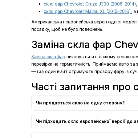
скло фар Chevrolet Cruze J300 (2008–2014)
скло фар Chevrolet Malibu XL (2015–2018)
, а
Американська і європейська версії однієї модел
посадку, щоб не було повернень.
Заміна скла фар Chev
Заміна скла фар
виконується в нашому сервісному
перевірка на герметичність. Приймаємо авто за 
— і за один візит отримують прозору фару із суч
Часті запитання про 
Чи продається скло на одну сторону?
Чи підходить скло європейської версії до а