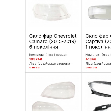
Скло фар Chevrolet
Скло фар 
Camaro (2015-2019)
Captiva (2
6 покоління
1 поколінн
дорестайлинг ліве і
рестайлінг
Комплект (ліва і права) -
Комплект (ліва 
праве
праве
10374
₴
4134
₴
Ліва (водійська) сторона -
Ліва (водійська
5187
₴
2067
₴
Права (пасажирська)
Права (пасажи
сторона -
5187
₴
сторона -
206