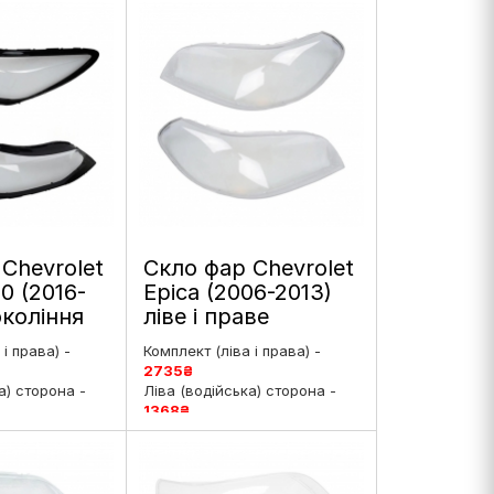
Chevrolet
Скло фар Chevrolet
0 (2016-
Epica (2006-2013)
окоління
ліве і праве
инг ліве і
і права) -
Комплект (ліва і права) -
2735
₴
а) сторона -
Ліва (водійська) сторона -
1368
₴
ирська)
Права (пасажирська)
8
₴
сторона -
1368
₴