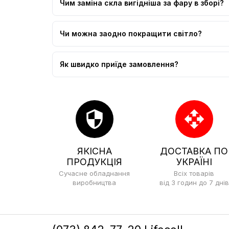
Чим заміна скла вигідніша за фару в зборі?
Чи можна заодно покращити світло?
Як швидко приїде замовлення?
security
open_with
ЯКІСНА
ДОСТАВКА ПО
ПРОДУКЦІЯ
УКРАЇНІ
Сучасне обладнання
Всіх товарів
виробництва
від 3 годин до 7 днів