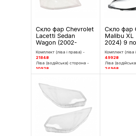
Скло фар Chevrolet
Скло фар 
Lacetti Sedan
Malibu XL 
Wagon (2002-
2024) 9 п
2008) 1 покоління
рестайлінг
Комплект (ліва і права) -
Комплект (ліва 
ліве і праве
праве
2184
₴
4992
₴
Ліва (водійська) сторона -
Ліва (водійська
1092
₴
2496
₴
Права (пасажирська)
Права (пасажи
сторона -
1092
₴
сторона -
249