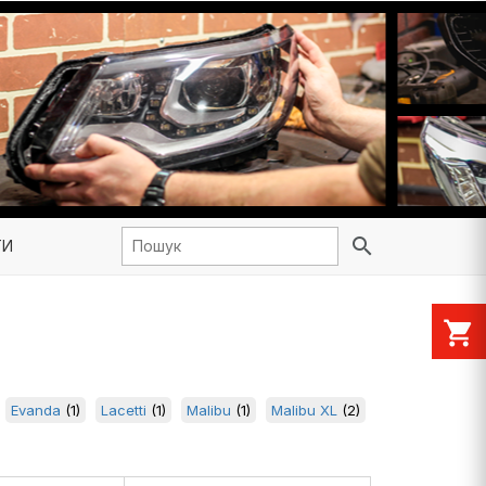
search
ТИ
shopping_cart
Evanda
(1)
Lacetti
(1)
Malibu
(1)
Malibu XL
(2)