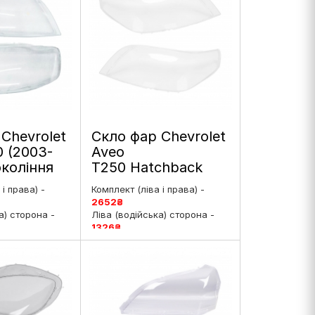
Chevrolet
Скло фар Chevrolet
 (2003-
Aveo
окоління
T250 Hatchback
инг ліве і
(2007-2012) 1
і права) -
Комплект (ліва і права) -
покоління
2652
₴
рестайлінг ліве і
а) сторона -
Ліва (водійська) сторона -
праве
1326
₴
ирська)
Права (пасажирська)
7
₴
сторона -
1326
₴