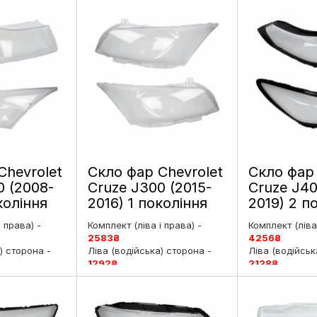
Chevrolet
Скло фар Chevrolet
Скло фар 
0 (2008-
Cruze J300 (2015-
Cruze J40
коління
2016) 1 покоління
2019) 2 п
нг ліве і
рестайлінг ліве і
дорестайл
і права) -
Комплект (ліва і права) -
Комплект (ліва 
праве
праве
2583
₴
4256
₴
) сторона -
Ліва (водійська) сторона -
Ліва (водійськ
1292
₴
2128
₴
рська)
Права (пасажирська)
Права (пасаж
₴
сторона -
1292
₴
сторона -
212