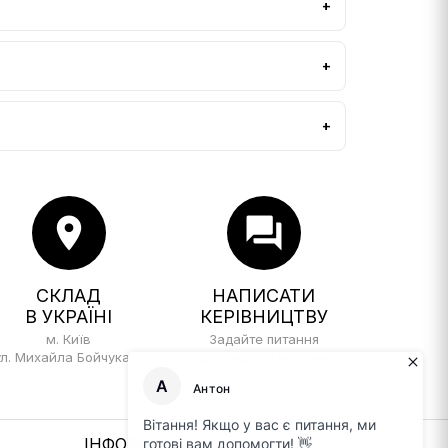
location_on
forum
СКЛАД
НАПИСАТИ
В УКРАЇНІ
КЕРІВНИЦТВУ
м. Київ
Задайте питання
ул. Михайла Бойчука 43
керівницству магазину
ІНФОРМАЦІЯ