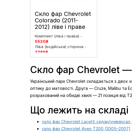
Скло фар Chevrolet
Colorado (2011-
2012) ліве і праве
Комплект (ліва і права) -
5520
₴
Ліва (водійська) сторона -
3386
₴
Права (пасажирська)
сторона -
3386
₴
Скло фар Chevrolet —
Український парк Chevrolet складається з двох х
оптику до матовості. Друга — Cruze, Malibu та 
розрахований на обидві хвилі — 21 позиція від T
Що лежить на складі
скло фар Chevrolet Lacetti седан/універсал
скло фар Chevrolet Aveo T200 (2005–2007)