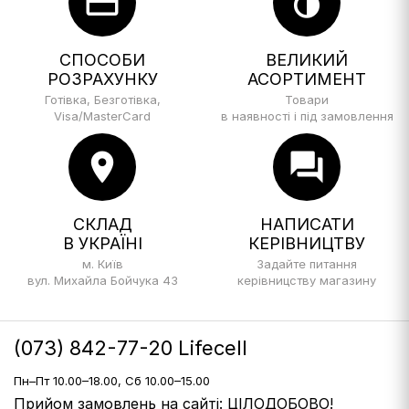
credit_card
invert_colors
СПОСОБИ
ВЕЛИКИЙ
РОЗРАХУНКУ
АСОРТИМЕНТ
Готівка, Безготівка,
Товари
Visa/MasterCard
в наявності і під замовлення
location_on
forum
СКЛАД
НАПИСАТИ
В УКРАЇНІ
КЕРІВНИЦТВУ
м. Київ
Задайте питання
вул. Михайла Бойчука 43
керівницству магазину
(073) 842-77-20 Lifecell
Пн–Пт 10.00–18.00, Сб 10.00–15.00
Прийом замовлень на сайті: ЦІЛОДОБОВО!