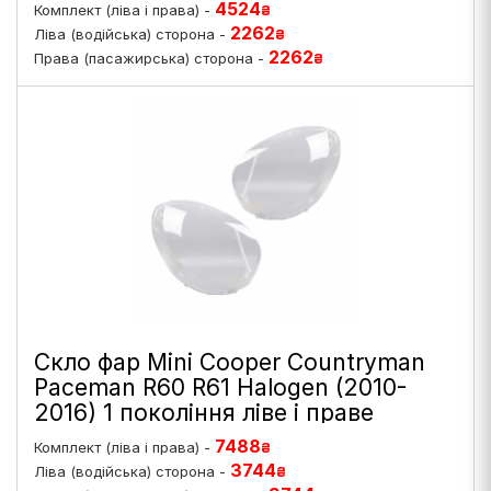
4524
Комплект (ліва і права) -
₴
2262
Ліва (водійська) сторона -
₴
2262
Права (пасажирська) сторона -
₴
Скло фар Mini Cooper Countryman
Paceman R60 R61 Halogen (2010-
2016) 1 покоління ліве і праве
7488
Комплект (ліва і права) -
₴
3744
Ліва (водійська) сторона -
₴