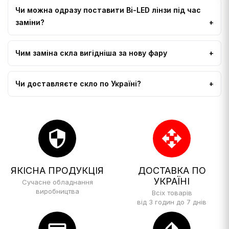
Чи можна одразу поставити Bi-LED лінзи під час
заміни?
Чим заміна скла вигідніша за нову фару
Чи доставляєте скло по Україні?
security
open_with
ЯКІСНА ПРОДУКЦІЯ
ДОСТАВКА ПО
УКРАЇНІ
Сучасне обладнання
виробництва
Всіх товарів
від 3 годин до 7 днів