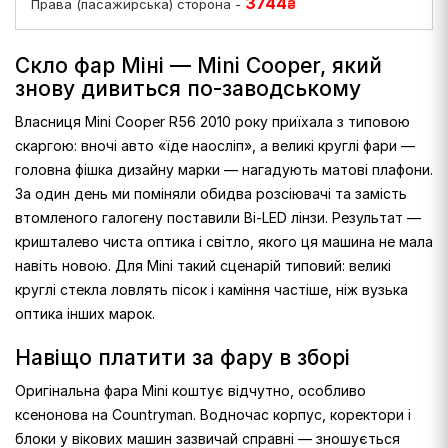
3744
Права (пасажирська) сторона -
₴
Скло фар Міні — Mini Cooper, який
знову дивиться по-заводському
Власниця Mini Cooper R56 2010 року приїхала з типовою
скаргою: вночі авто «їде наосліп», а великі круглі фари —
головна фішка дизайну марки — нагадують матові плафони.
За один день ми поміняли обидва розсіювачі та замість
втомленого галогену поставили Bi-LED лінзи. Результат —
кришталево чиста оптика і світло, якого ця машина не мала
навіть новою. Для Mini такий сценарій типовий: великі
круглі стекла ловлять пісок і каміння частіше, ніж вузька
оптика інших марок.
Навіщо платити за фару в зборі
Оригінальна фара Mini коштує відчутно, особливо
ксенонова на Countryman. Водночас корпус, коректори і
блоки у вікових машин зазвичай справні — зношується