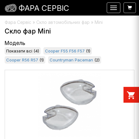
ФАРА СЕРВІС
Навигация
Фара Сервіс
»
Скло автомобільних фар
» Mini
Скло фар Mini
Модель
Показати всі
(4)
Cooper F55 F56 F57
(1)
Cooper R56 R57
(1)
Countryman Paceman
(2)
shopping_cart