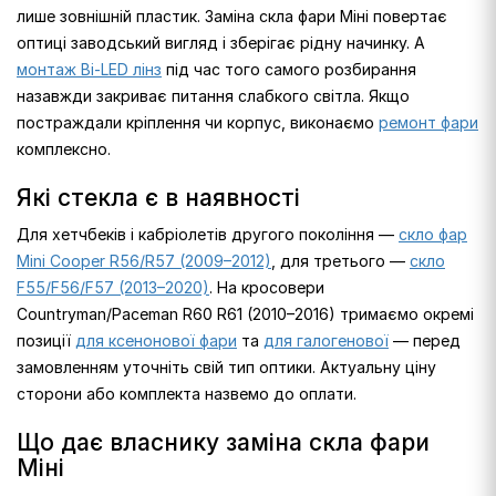
лише зовнішній пластик. Заміна скла фари Міні повертає
оптиці заводський вигляд і зберігає рідну начинку. А
монтаж Bi-LED лінз
під час того самого розбирання
назавжди закриває питання слабкого світла. Якщо
постраждали кріплення чи корпус, виконаємо
ремонт фари
комплексно.
Які стекла є в наявності
Для хетчбеків і кабріолетів другого покоління —
скло фар
Mini Cooper R56/R57 (2009–2012)
, для третього —
скло
F55/F56/F57 (2013–2020)
. На кросовери
Countryman/Paceman R60 R61 (2010–2016) тримаємо окремі
позиції
для ксенонової фари
та
для галогенової
— перед
замовленням уточніть свій тип оптики. Актуальну ціну
сторони або комплекта назвемо до оплати.
Що дає власнику заміна скла фари
Міні