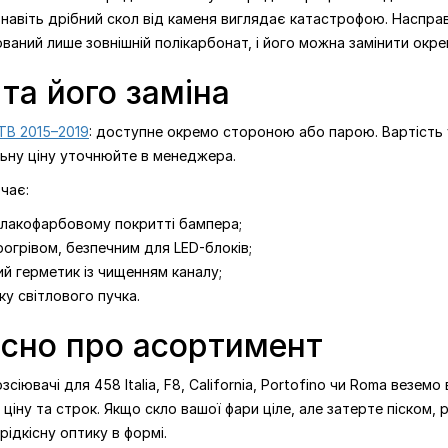
у навіть дрібний скол від каменя виглядає катастрофою. Насправ
аний лише зовнішній полікарбонат, і його можна замінити окре
та його заміна
GTB 2015–2019
: доступне окремо стороною або парою. Вартість у
льну ціну уточнюйте в менеджера.
чає:
і лакофарбовому покритті бампера;
огрівом, безпечним для LED-блоків;
й герметик із чищенням каналу;
ку світлового пучка.
есно про асортимент
озсіювачі для 458 Italia, F8, California, Portofino чи Roma везе
є ціну та строк. Якщо скло вашої фари ціле, але затерте піском,
ідкісну оптику в формі.