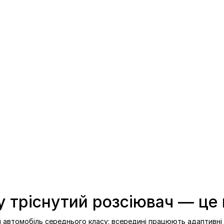
му тріснутий розсіювач — це
ий автомобіль середнього класу: всередині працюють адаптивні 