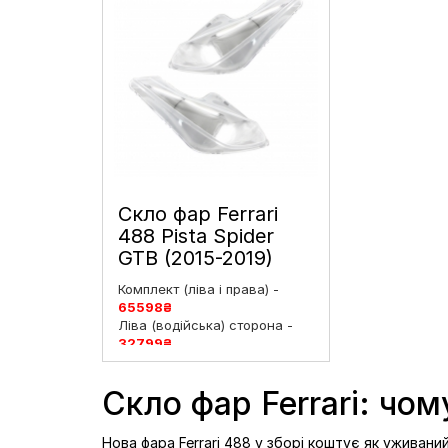
Скло фар Ferrari
488 Pista Spider
GTB (2015-2019)
ліве і праве
Комплект (ліва і права) -
65598
₴
Ліва (водійська) сторона -
32799
₴
Права (пасажирська)
сторона -
32799
₴
Скло фар Ferrari: чо
Нова фара Ferrari 488 у зборі коштує як уживан