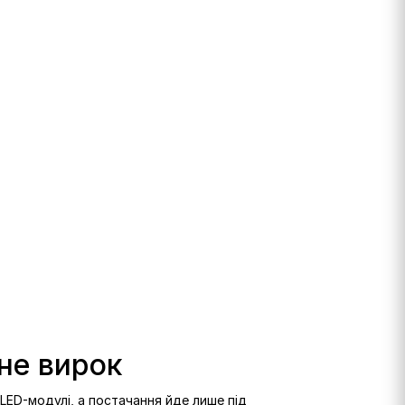
 не вирок
LED-модулі, а постачання йде лише під