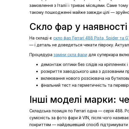
замовлення з Італії і триває місяцями. Саме том
такому пошкодженні майже завжди цілі — зруйнов
Скло фар у наявності 
На складі є
скло фар Ferrari 488 Pista, Spider та 
— і деталь не доведеться чекати півроку. Актуа
Процедура
заміни скла фари
для суперкара вклю
демонтаж оптики без слідів на кріпленнях 
розкриття заводського шва з дозованим пр
вклеювання нового розсіювача на бутилови
фінальний тест на герметичність та перевір
Інші моделі марки: ч
Складська позиція по Ferrari одна — серія 488. Р
сумісність за фото фари й VIN, після чого назива
покриттям — найдешевший спосіб підтримувати р