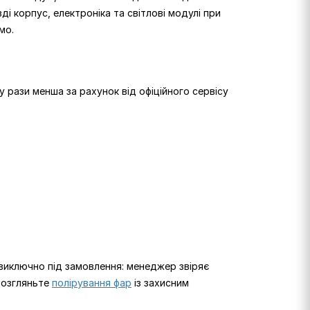
ді корпус, електроніка та світлові модулі при
мо.
 рази менша за рахунок від офіційного сервісу
мо виключно під замовлення: менеджер звіряє
 розгляньте
полірування фар
із захисним