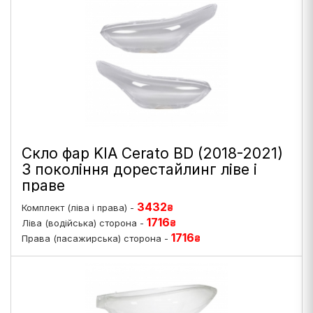
Скло фар KIA Cerato BD (2018-2021)
3 покоління дорестайлинг ліве і
праве
3432
Комплект (ліва і права) -
₴
1716
Ліва (водійська) сторона -
₴
1716
Права (пасажирська) сторона -
₴