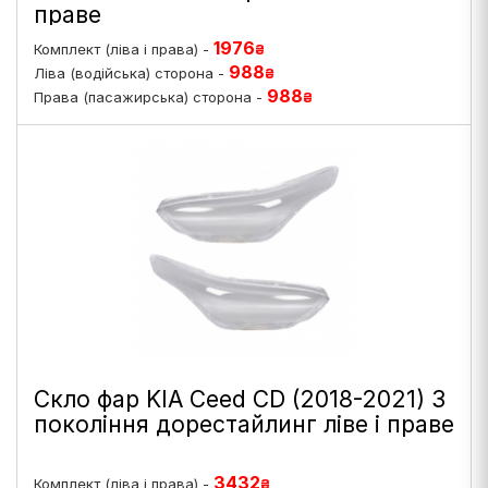
праве
1976
Комплект (ліва і права) -
₴
988
Ліва (водійська) сторона -
₴
988
Права (пасажирська) сторона -
₴
Скло фар KIA Ceed CD (2018-2021) 3
покоління дорестайлинг ліве і праве
3432
Комплект (ліва і права) -
₴