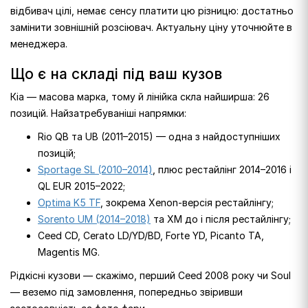
відбивач цілі, немає сенсу платити цю різницю: достатньо
замінити зовнішній розсіювач. Актуальну ціну уточнюйте в
менеджера.
Що є на складі під ваш кузов
Кіа — масова марка, тому й лінійка скла найширша: 26
позицій. Найзатребуваніші напрямки:
Rio QB та UB (2011–2015) — одна з найдоступніших
позицій;
Sportage SL (2010–2014)
, плюс рестайлінг 2014–2016 і
QL EUR 2015–2022;
Optima K5 TF
, зокрема Xenon-версія рестайлінгу;
Sorento UM (2014–2018)
та XM до і після рестайлінгу;
Ceed CD, Cerato LD/YD/BD, Forte YD, Picanto TA,
Magentis MG.
Рідкісні кузови — скажімо, перший Ceed 2008 року чи Soul
— веземо під замовлення, попередньо звіривши