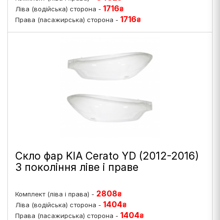
1716
Ліва (водійська) сторона -
₴
1716
Права (пасажирська) сторона -
₴
Скло фар KIA Cerato YD (2012-2016)
3 покоління ліве і праве
2808
Комплект (ліва і права) -
₴
1404
Ліва (водійська) сторона -
₴
1404
Права (пасажирська) сторона -
₴