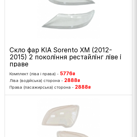
Скло фар KIA Sorento XM (2012-
2015) 2 покоління рестайлінг ліве і
праве
5776
Комплект (ліва і права) -
₴
2888
Ліва (водійська) сторона -
₴
2888
Права (пасажирська) сторона -
₴