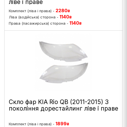
ліве і праве
2280
Комплект (ліва і права) -
₴
1140
Ліва (водійська) сторона -
₴
1140
Права (пасажирська) сторона -
₴
Скло фар KIA Rio QB (2011-2015) 3
покоління дорестайлинг ліве і праве
1899
Комплект (ліва і права) -
₴