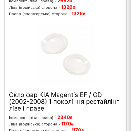
2652
Комплект (ліва і права) -
₴
1326
Ліва (водійська) сторона -
₴
1326
Права (пасажирська) сторона -
₴
Скло фар KIA Magentis EF / GD
(2002-2008) 1 покоління рестайлінг
ліве і праве
2340
Комплект (ліва і права) -
₴
1170
Ліва (водійська) сторона -
₴
1170
Права (пасажирська) сторона -
₴