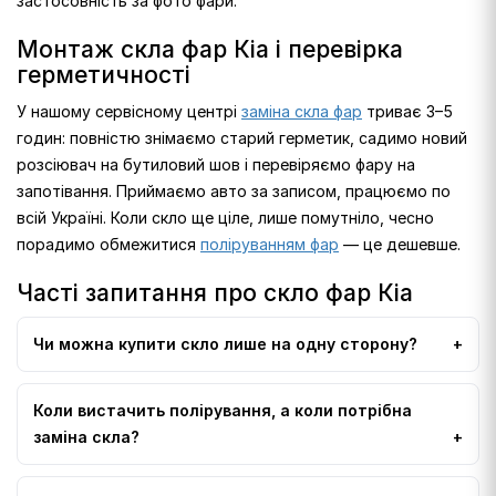
застосовність за фото фари.
Монтаж скла фар Кіа і перевірка
герметичності
У нашому сервісному центрі
заміна скла фар
триває 3–5
годин: повністю знімаємо старий герметик, садимо новий
розсіювач на бутиловий шов і перевіряємо фару на
запотівання. Приймаємо авто за записом, працюємо по
всій Україні. Коли скло ще ціле, лише помутніло, чесно
порадимо обмежитися
поліруванням фар
— це дешевше.
Часті запитання про скло фар Кіа
Чи можна купити скло лише на одну сторону?
Коли вистачить полірування, а коли потрібна
заміна скла?