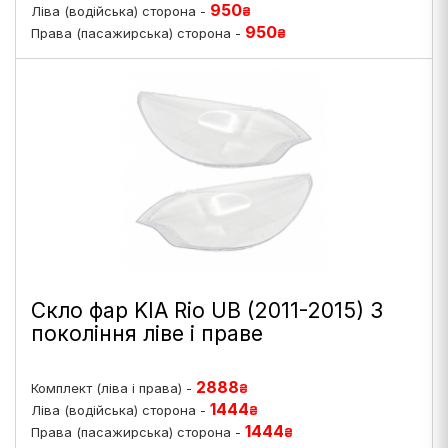
950
Ліва (водійська) сторона -
₴
950
Права (пасажирська) сторона -
₴
Скло фар KIA Rio UB (2011-2015) 3
покоління ліве і праве
2888
Комплект (ліва і права) -
₴
1444
Ліва (водійська) сторона -
₴
1444
Права (пасажирська) сторона -
₴