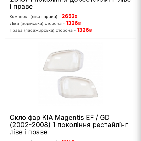
і праве
2652
Комплект (ліва і права) -
₴
1326
Ліва (водійська) сторона -
₴
1326
Права (пасажирська) сторона -
₴
Скло фар KIA Magentis EF / GD
(2002-2008) 1 покоління рестайлінг
ліве і праве