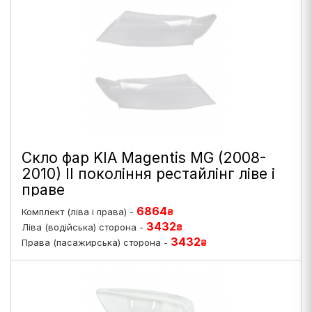
Скло фар KIA Magentis MG (2008-
2010) II покоління рестайлінг ліве і
праве
6864
Комплект (ліва і права) -
₴
3432
Ліва (водійська) сторона -
₴
3432
Права (пасажирська) сторона -
₴