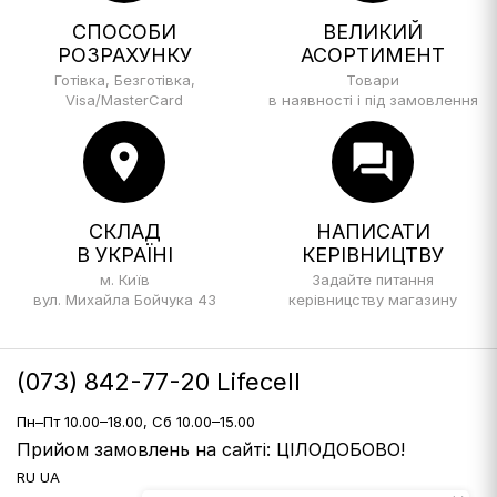
СПОСОБИ
ВЕЛИКИЙ
РОЗРАХУНКУ
АСОРТИМЕНТ
Готівка, Безготівка,
Товари
Visa/MasterCard
в наявності і під замовлення
location_on
forum
СКЛАД
НАПИСАТИ
В УКРАЇНІ
КЕРІВНИЦТВУ
м. Київ
Задайте питання
вул. Михайла Бойчука 43
керівницству магазину
(073) 842-77-20 Lifecell
Пн–Пт 10.00–18.00, Сб 10.00–15.00
Прийом замовлень на сайті: ЦІЛОДОБОВО!
RU
UA