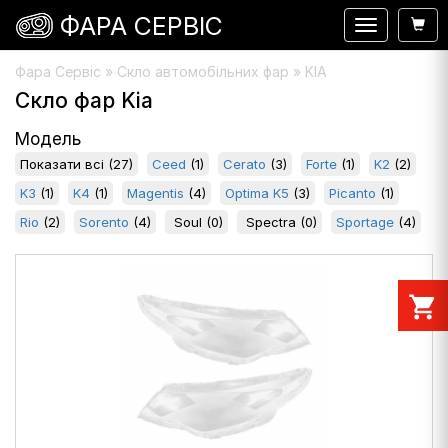
ФАРА СЕРВІС
Навигация
Фара Сервіс
»
Скло автомобільних фар
» KIA
Скло фар Kia
Модель
Показати всі
(27)
Ceed
(1)
Cerato
(3)
Forte
(1)
K2
(2)
K3
(1)
K4
(1)
Magentis
(4)
Optima K5
(3)
Picanto
(1)
Rio
(2)
Sorento
(4)
Soul
(0)
Spectra
(0)
Sportage
(4)
shopping_cart