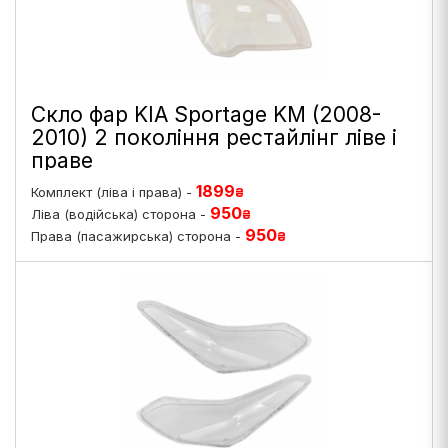
Скло фар KIA Sportage KM (2008-
2010) 2 покоління рестайлінг ліве і
праве
1899
Комплект (ліва і права) -
₴
950
Ліва (водійська) сторона -
₴
950
Права (пасажирська) сторона -
₴