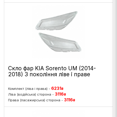
Скло фар KIA Sorento UM (2014-
2018) 3 покоління ліве і праве
6231
Комплект (ліва і права) -
₴
3116
Ліва (водійська) сторона -
₴
3116
Права (пасажирська) сторона -
₴