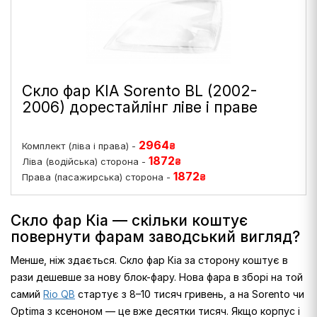
Скло фар KIA Sorento BL (2002-
2006) дорестайлінг ліве і праве
2964
Комплект (ліва і права) -
₴
1872
Ліва (водійська) сторона -
₴
1872
Права (пасажирська) сторона -
₴
Скло фар Кіа — скільки коштує
повернути фарам заводський вигляд?
Менше, ніж здається. Скло фар Кіа за сторону коштує в
рази дешевше за нову блок-фару. Нова фара в зборі на той
самий
Rio QB
стартує з 8–10 тисяч гривень, а на Sorento чи
Optima з ксеноном — це вже десятки тисяч. Якщо корпус і