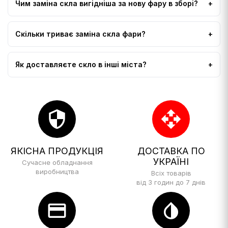
Чим заміна скла вигідніша за нову фару в зборі?
Скільки триває заміна скла фари?
Як доставляєте скло в інші міста?
security
open_with
ЯКІСНА ПРОДУКЦІЯ
ДОСТАВКА ПО
УКРАЇНІ
Сучасне обладнання
виробництва
Всіх товарів
від 3 годин до 7 днів
credit_card
invert_colors