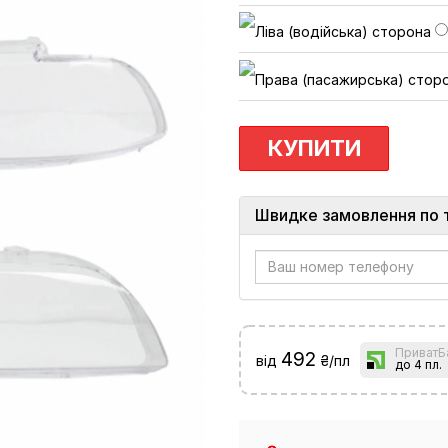
КУПИТИ
Швидке замовлення по 
ПриватБ
492
від
₴/пл
до 4 пл.