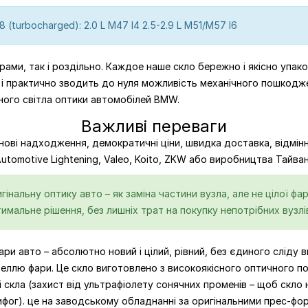
8 (turbocharged): 2.0 L M47 I4 2.5-2.9 L M51/M57 I6
ами, так і роздільно. Каждое наше скло бережно і якісно упаков
 і практично зводить до нуля можливість механічного пошкодж
ного світла оптики автомобілей BMW.
Важливі переваги
 нові надходження, демократичні ціни, швидка доставка, відмін
, Automotive Lightening, Valeo, Koito, ZKW або виробництва Тайва
нальну оптику авто – як заміна частини вузла, але не цілої фар
тимальне рішення, без лишніх трат на покупку непотрібних вузлі
ри авто – абсолютно новий і цілий, рівний, без єдиного сліду 
деллю фари. Це скло виготовлено з високоякісного оптичного п
 скла (захист від ультрафіолету сонячних променів – щоб скло 
ифог). це на заводському обладнанні за оригінальними прес-фо