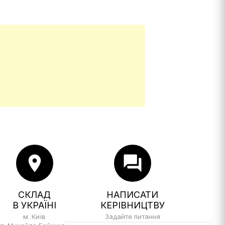
location_on
forum
СКЛАД
НАПИСАТИ
В УКРАЇНІ
КЕРІВНИЦТВУ
м. Київ
Задайте питання