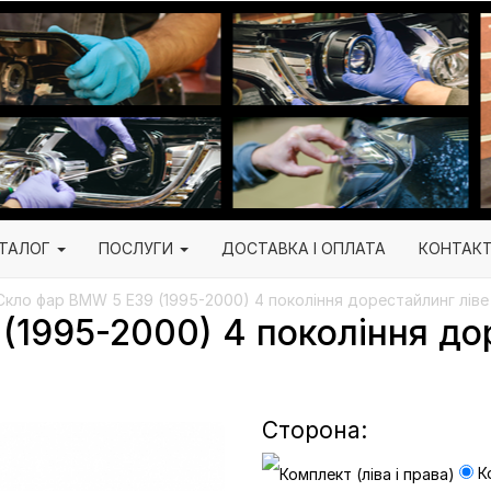
ТАЛОГ
ПОСЛУГИ
ДОСТАВКА І ОПЛАТА
КОНТАК
Скло фар BMW 5 E39 (1995-2000) 4 покоління дорестайлинг ліве 
1995-2000) 4 покоління дор
Сторона:
Ко