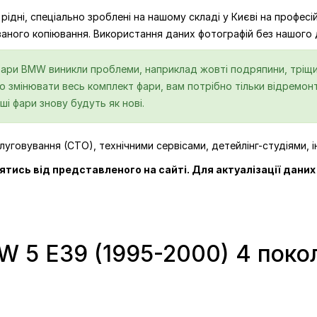
 рідні, спеціально зроблені на нашому складі у Києві на профе
ованого копіювання. Використання даних фотографій без нашого
ари BMW виникли проблеми, наприклад жовті подряпини, тріщин
бно змінювати весь комплект фари, вам потрібно тільки відремо
ші фари знову будуть як нові.
уговування (СТО), технічними сервісами, детейлінг-студіями, 
нятись від представленого на сайті. Для актуалізації дани
W 5 E39 (1995-2000) 4 поко