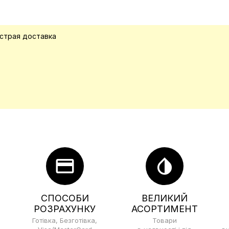
ыстрая доставка
credit_card
invert_colors
СПОСОБИ
ВЕЛИКИЙ
РОЗРАХУНКУ
АСОРТИМЕНТ
Готівка, Безготівка,
Товари