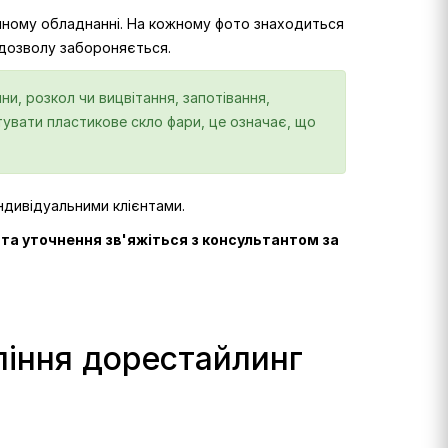
сійному обладнанні. На кожному фото знаходиться
 дозволу забороняється.
и, розкол чи вицвітання, запотівання,
нтувати пластикове скло фари, це означає, що
індивідуальними клієнтами.
х та уточнення зв'яжіться з консультантом за
ління дорестайлинг