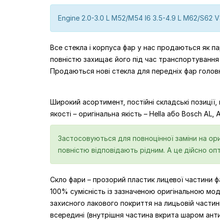
Engine 2.0-3.0 L M52/M54 I6 3.5-4.9 L M62/S62 V
Все стекла і корпуса фар у нас продаються як пар
повністю захищає його під час транспортування
Продаються нові стекла для передніх фар голов
Широкий асортимент, постійні складські позиції,
якості – оригінальна якість – Hella або Bosch AL
Застосовуються для повноцінної заміни на оригі
повністю відповідають рідним. А це дійсно оп
Скло фари – прозорий пластик лицевої частини фа
100% сумісність із зазначеною оригінальною мо
захисного лакового покриття на лицьовій частині
всередині (внутрішня частина вкрита шаром ант