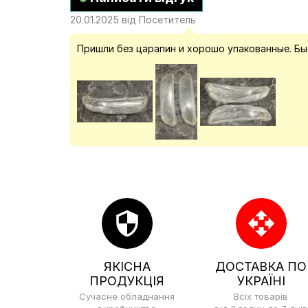
20.01.2025 від Посетитель
Пришли без царапин и хорошо упакованные. Б
security
open_with
ЯКІСНА
ДОСТАВКА ПО
ПРОДУКЦІЯ
УКРАЇНІ
Сучасне обладнання
Всіх товарів