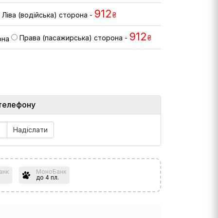
912
Ліва (водійська) сторона -
₴
912
Права (пасажирська) сторона -
₴
телефону
анк
МоноБанк
до 4 пл.