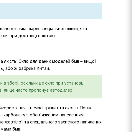
ано в кілька шарів спеціальної плівки, яка
ення при доставці поштою.
на якість! Скло для даних моделей бмв – вищої
нь, або ж фабрика Китай.
и в зборі, оскільки це скло при установці
в, як це часто пропонує автодилер.
використання – немає тріщин та сколів. Повна
олікарбонату з обов'язковим нанесенням
не жовтіло) та спеціального захисного напилення
рмами бмв.