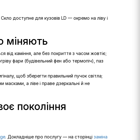
 Скло доступне для кузовів LD — окремо на ліву і
го міняють
ся від каміння, але без покриття з часом жовтіє;
ріву фари (будівельний фен або термопіч), паз
гіналу, щоб зберегти правильний пучок світла;
 масками, а ліве і праве дзеркальні й не
воє покоління
dge
. Докладніше про послугу — на сторінці
заміна