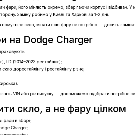
ч фари; його міняють окремо, зберігаючи корпус і відбивач. У 
сторону. Заміну робимо у Києві та Харкові за 1–2 дні.
 помутніле скло, міняти всю фару не потрібно — досить заміни
ри на Dodge Charger
 враховують:
г), LD (2014–2023 рестайлінг);
 скло дорестайлінгу і рестайлінгу різне;
жирська).
назвіть VIN або рік випуску — допоможемо підібрати потрібне ск
ити скло, а не фару цілком
 фари в зборі;
odge Charger;
тлорозподілу;