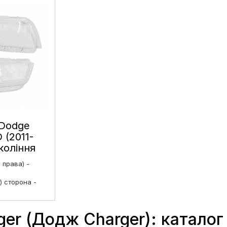
 Dodge
 (2011-
коління
нг ліве і
і права) -
) сторона -
рська)
₴
er (Додж Charger): каталог