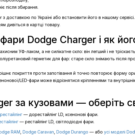
іє після збирання.
 з доставкою по Україні або встановити його в нашому сервісі.
ям дивіться в картці товару.
 фари Dodge Charger і як йо
хисним УФ-лаком, а не силікатне скло: він легший і не тріскаєть
іуретановий герметик для фар: старе скло знімають після прог
трішнє покриття проти запотівання й точно повторює форму ори
енонової/LED-фари може відрізнятися кріпленнями та внутрішніми
er за кузовами — оберіть с
орестайлінг
— дорестайлінг LD, ксенонові фари.
естайлінг
— рестайлінг LD, світлодіодні фари.
odge RAM
,
Dodge Caravan
,
Dodge Durango
— або
усі моделі Do