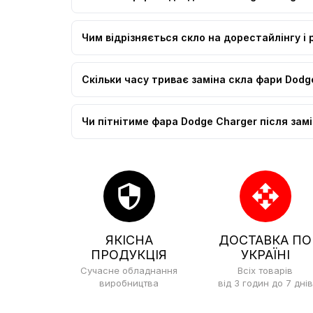
Чим відрізняється скло на дорестайлінгу і
Скільки часу триває заміна скла фари Dodg
Чи пітнітиме фара Dodge Charger після зам
security
open_with
ЯКІСНА
ДОСТАВКА ПО
ПРОДУКЦІЯ
УКРАЇНІ
Сучасне обладнання
Всіх товарів
виробництва
від 3 годин до 7 днів