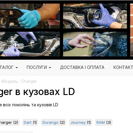
ТАЛОГ
ПОСЛУГИ
ДОСТАВКА І ОПЛАТА
КОНТАК
 Модель : Charger
er в кузовах LD
 всіх поколінь та кузовів LD
harger
(2)
Dart
(1)
Durango
(2)
Journey
(1)
RAM
(3)