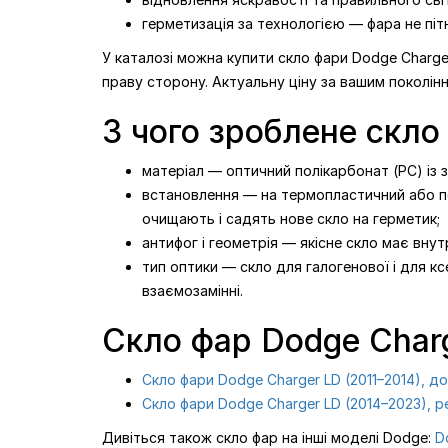
герметизація за технологією — фара не пітн
У каталозі можна купити скло фари Dodge Charger
праву сторону. Актуальну ціну за вашим поколінн
З чого зроблене скло
матеріал — оптичний полікарбонат (PC) із за
встановлення — на термопластичний або пол
очищають і садять нове скло на герметик;
антифог і геометрія — якісне скло має вну
тип оптики — скло для галогенової і для кс
взаємозамінні.
Скло фар Dodge Charg
Скло фари Dodge Charger LD (2011–2014), д
Скло фари Dodge Charger LD (2014–2023), р
Дивіться також скло фар на інші моделі Dodge:
D