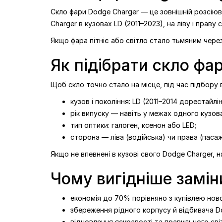
Скло фари Dodge Charger — це зовнішній розсіюва
Charger в кузовах LD (2011–2023), на ліву і праву 
Якщо фара пітніє або світло стало тьмяним через
Як підібрати скло фа
Щоб скло точно стало на місце, під час підбору
кузов і покоління: LD (2011–2014 дорестайлін
рік випуску — навіть у межах одного кузова
тип оптики: галоген, ксенон або LED;
сторона — ліва (водійська) чи права (паса
Якщо не впевнені в кузові свого Dodge Charger, 
Чому вигідніше замін
економія до 70% порівняно з купівлею нової
збереження рідного корпусу й відбивача D
відновлення яскравості та правильного сві