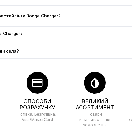
 рестайлінгу Dodge Charger?
e Charger?
іни скла?
credit_card
invert_colors
СПОСОБИ
ВЕЛИКИЙ
РОЗРАХУНКУ
АСОРТИМЕНТ
Готівка, Безготівка,
Товари
Visa/MasterCard
в наявності і під
в
замовлення