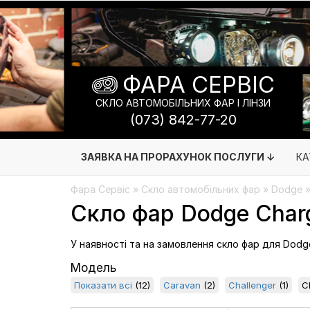
ФАРА СЕРВІС
СКЛО АВТОМОБІЛЬНИХ ФАР І ЛІНЗИ
(073) 842-77-20
ЗАЯВКА НА ПРОРАХУНОК ПОСЛУГИ ↓
КА
Фара Сервіс
»
Скло автомобільних фар
» Dodge »
Скло фар Dodge Charg
У наявності та на замовлення скло фар для Dodge
Модель
Показати всі
(12)
Caravan
(2)
Challenger
(1)
C