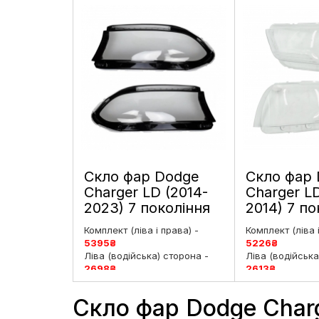
Скло фар Dodge
Скло фар
Charger LD (2014-
Charger LD
2023) 7 покоління
2014) 7 по
рестайлінг ліве і
дорестайли
Комплект (ліва і права) -
Комплект (ліва 
праве
праве
5395
₴
5226
₴
Ліва (водійська) сторона -
Ліва (водійська
2698
₴
2613
₴
Права (пасажирська)
Права (пасажи
сторона -
2698
₴
сторона -
2613
Скло фар Dodge Charg