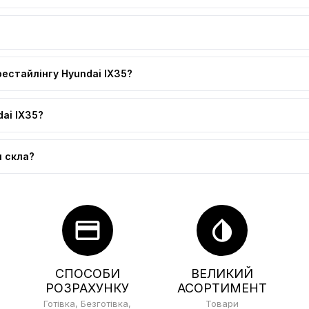
рестайлінгу Hyundai IX35?
ai IX35?
и скла?
credit_card
invert_colors
СПОСОБИ
ВЕЛИКИЙ
РОЗРАХУНКУ
АСОРТИМЕНТ
Готівка, Безготівка,
Товари