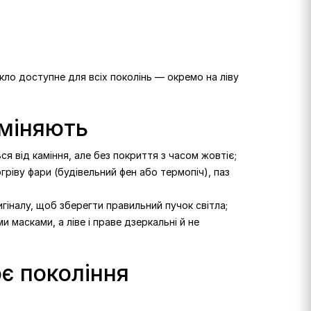
Скло доступне для всіх поколінь — окремо на ліву
 міняють
ся від каміння, але без покриття з часом жовтіє;
ріву фари (будівельний фен або термопіч), паз
гіналу, щоб зберегти правильний пучок світла;
 масками, а ліве і праве дзеркальні й не
оє покоління