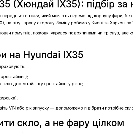
5 (Хюндай IX35): підбір за 
передньої оптики, який міняють окремо від корпусу фари, без ку
), на ліву і праву сторону. Заміну робимо у Києві та Харкові за 1
сіювач помутнів, пожовк, укрився подряпинами чи тріснув, але ко
ри на Hyundai IX35
 враховують:
дорестайлінг);
 скло дорестайлінгу і рестайлінгу різне;
жирська).
звіть VIN або рік випуску — допоможемо підібрати потрібне скло
ити скло, а не фару цілком