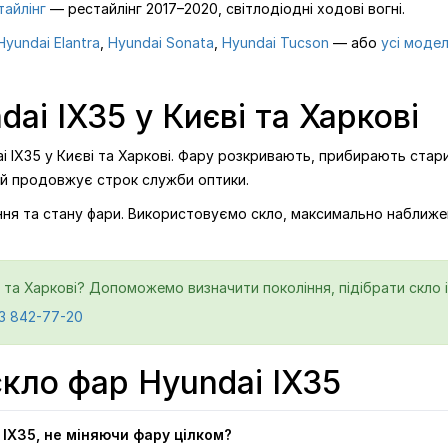
тайлінг
— рестайлінг 2017–2020, світлодіодні ходові вогні.
Hyundai Elantra
,
Hyundai Sonata
,
Hyundai Tucson
— або
усі модел
ai IX35 у Києві та Харкові
i IX35 у Києві та Харкові. Фару розкривають, прибирають стари
 й продовжує строк служби оптики.
ління та стану фари. Використовуємо скло, максимально наближе
і та Харкові? Допоможемо визначити покоління, підібрати скло і
3 842-77-20
скло фар Hyundai IX35
IX35, не міняючи фару цілком?