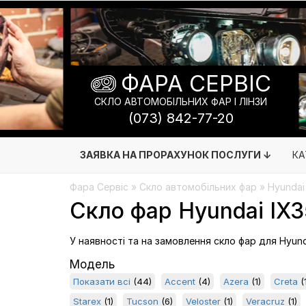
ФАРА СЕРВІС
СКЛО АВТОМОБІЛЬНИХ ФАР І ЛІНЗИ
(073) 842-77-20
ЗАЯВКА НА ПРОРАХУНОК ПОСЛУГИ ↓
КА
Фара Сервіс
»
Скло автомобільних фар
» Hyundai
Скло фар Hyundai IX3
У наявності та на замовлення скло фар для Hyunda
Модель
Показати всі
(44)
Accent
(4)
Azera
(1)
Creta
(1
Starex
(1)
Tucson
(6)
Veloster
(1)
Veracruz
(1)