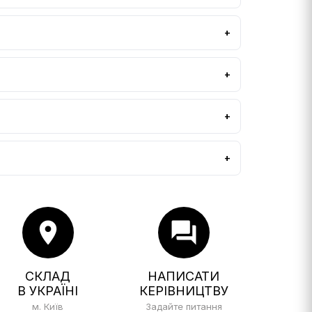
location_on
forum
СКЛАД
НАПИСАТИ
В УКРАЇНІ
КЕРІВНИЦТВУ
м. Київ
Задайте питання