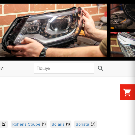
search
ТИ
shopping_cart
5
(2)
Rohens Coupe
(1)
Solaris
(1)
Sonata
(7)