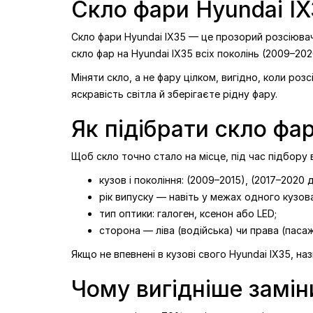
Скло фари Hyundai IX3
Скло фари Hyundai IX35 — це прозорий розсіювач 
скло фар на Hyundai IX35 всіх поколінь (2009–2020
Міняти скло, а не фару цілком, вигідно, коли роз
яскравість світла й зберігаєте рідну фару.
Як підібрати скло фа
Щоб скло точно стало на місце, під час підбору
кузов і покоління: (2009–2015), (2017–2020 
рік випуску — навіть у межах одного кузова
тип оптики: галоген, ксенон або LED;
сторона — ліва (водійська) чи права (паса
Якщо не впевнені в кузові свого Hyundai IX35, на
Чому вигідніше замін