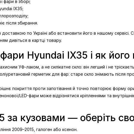
 фари в зборі;
undai IX35;
тлорозподілу;
іє після збирання.
з доставкою по Україні або встановити його в нашому сервісі. 
ням дивіться в картці товару.
фари Hyundai IX35 і як його
хисним УФ-лаком, а не силікатне скло: він легший і не тріскаєть
іуретановий герметик для фар: старе скло знімають після прог
трішнє покриття проти запотівання й точно повторює форму ори
енонової/LED-фари може відрізнятися кріпленнями та внутрішніми
5 за кузовами — оберіть св
іння 2009–2015, галоген або ксенон.