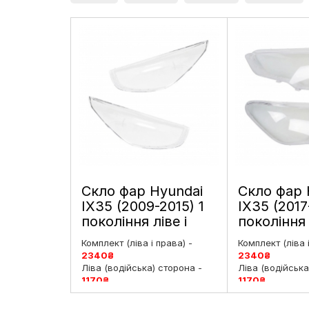
Скло фар Hyundai
Скло фар 
IX35 (2009-2015) 1
IX35 (2017
покоління ліве і
покоління
праве
дорестайли
Комплект (ліва і права) -
Комплект (ліва 
праве
2340
₴
2340
₴
Ліва (водійська) сторона -
Ліва (водійська
1170
₴
1170
₴
Права (пасажирська)
Права (пасажи
сторона -
1170
₴
сторона -
1170