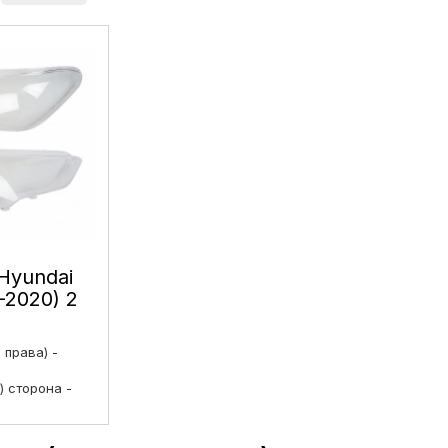
Hyundai
-2020) 2
нг ліве і
і права) -
) сторона -
рська)
₴