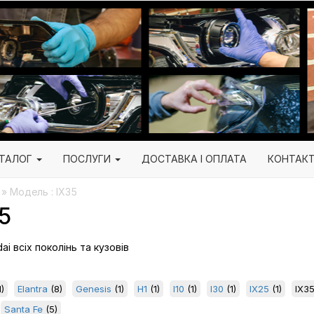
ТАЛОГ
ПОСЛУГИ
ДОСТАВКА І ОПЛАТА
КОНТАК
 » Модель : IX35
5
i всіх поколінь та кузовів
)
Elantra
(8)
Genesis
(1)
H1
(1)
I10
(1)
I30
(1)
IX25
(1)
IX3
Santa Fe
(5)