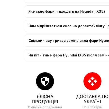
Яке скло фари підходить на Hyundai IX35?
Чим відрізняється скло на дорестайлінгу і 
Скільки часу триває заміна скла фари Hyund
Чи пітнітиме фара Hyundai IX35 після замін
security
open_with
ЯКІСНА
ДОСТАВКА ПО
ПРОДУКЦІЯ
УКРАЇНІ
Сучасне обладнання
Всіх товарів