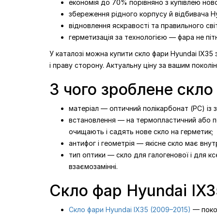
економія до 70% порівняно з купівлею нової
збереження рідного корпусу й відбивача Hy
відновлення яскравості та правильного сві
герметизація за технологією — фара не пітн
У каталозі можна купити скло фари Hyundai IX35 
і праву сторону. Актуальну ціну за вашим поколін
З чого зроблене скло 
матеріал — оптичний полікарбонат (PC) із за
встановлення — на термопластичний або пол
очищають і садять нове скло на герметик;
антифог і геометрія — якісне скло має вну
тип оптики — скло для галогенової і для кс
взаємозамінні.
Скло фар Hyundai IX3
Скло фари Hyundai IX35 (2009–2015)
— покол