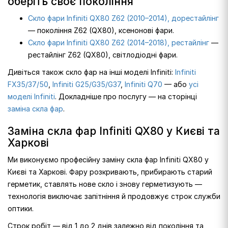
оберіть своє покоління
Скло фари Infiniti QX80 Z62 (2010–2014), дорестайлінг
— покоління Z62 (QX80), ксенонові фари.
Скло фари Infiniti QX80 Z62 (2014–2018), рестайлінг
—
рестайлінг Z62 (QX80), світлодіодні фари.
Дивіться також скло фар на інші моделі Infiniti:
Infiniti
FX35/37/50
,
Infiniti G25/G35/G37
,
Infiniti Q70
— або
усі
моделі Infiniti
. Докладніше про послугу — на сторінці
заміна скла фар
.
Заміна скла фар Infiniti QX80 у Києві та
Харкові
Ми виконуємо професійну заміну скла фар Infiniti QX80 у
Києві та Харкові. Фару розкривають, прибирають старий
герметик, ставлять нове скло і знову герметизують —
технологія виключає запітніння й продовжує строк служби
оптики.
Строк робіт — від 1 до 2 днів залежно від покоління та