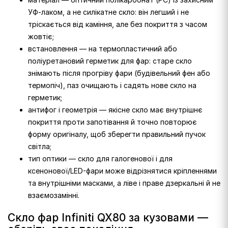
УФ-лаком, а не силікатне скло: він легший і не
тріскається від каміння, але без покриття з часом
жовтіє;
встановлення — на термопластичний або
поліуретановий герметик для фар: старе скло
знімають після прогріву фари (будівельний фен або
термопіч), паз очищають і садять нове скло на
герметик;
антифог і геометрія — якісне скло має внутрішнє
покриття проти запотівання й точно повторює
форму оригіналу, щоб зберегти правильний пучок
світла;
тип оптики — скло для галогенової і для
ксенонової/LED-фари може відрізнятися кріпленнями
та внутрішніми масками, а ліве і праве дзеркальні й не
взаємозамінні.
Скло фар Infiniti QX80 за кузовами —