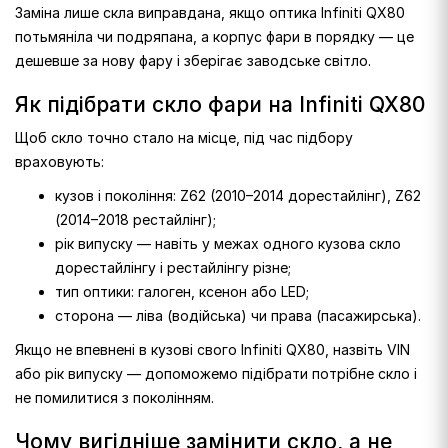
Заміна лише скла виправдана, якщо оптика Infiniti QX80
потьмяніла чи подряпана, а корпус фари в порядку — це
дешевше за нову фару і зберігає заводське світло.
Як підібрати скло фари на Infiniti QX80
Щоб скло точно стало на місце, під час підбору
враховують:
кузов і покоління: Z62 (2010–2014 дорестайлінг), Z62
(2014–2018 рестайлінг);
рік випуску — навіть у межах одного кузова скло
дорестайлінгу і рестайлінгу різне;
тип оптики: галоген, ксенон або LED;
сторона — ліва (водійська) чи права (пасажирська).
Якщо не впевнені в кузові свого Infiniti QX80, назвіть VIN
або рік випуску — допоможемо підібрати потрібне скло і
не помилитися з поколінням.
Чому вигідніше замінити скло, а не