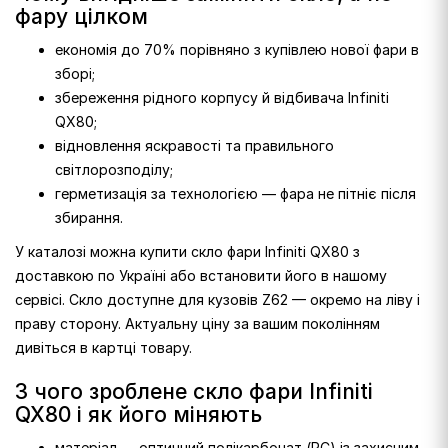
фару цілком
економія до 70% порівняно з купівлею нової фари в
зборі;
збереження рідного корпусу й відбивача Infiniti
QX80;
відновлення яскравості та правильного
світлорозподілу;
герметизація за технологією — фара не пітніє після
збирання.
У каталозі можна купити скло фари Infiniti QX80 з
доставкою по Україні або встановити його в нашому
сервісі. Скло доступне для кузовів Z62 — окремо на ліву і
праву сторону. Актуальну ціну за вашим поколінням
дивіться в картці товару.
З чого зроблене скло фари Infiniti
QX80 і як його міняють
матеріал — оптичний полікарбонат (PC) із захисним