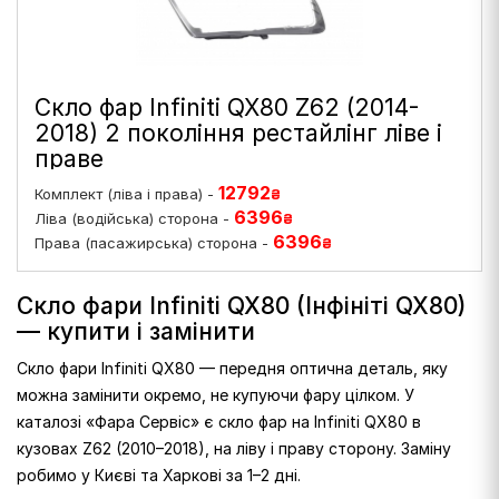
Скло фар Infiniti QX80 Z62 (2014-
2018) 2 покоління рестайлінг ліве і
праве
12792
Комплект (ліва і права) -
₴
6396
Ліва (водійська) сторона -
₴
6396
Права (пасажирська) сторона -
₴
Скло фари Infiniti QX80 (Інфініті QX80)
— купити і замінити
Скло фари Infiniti QX80 — передня оптична деталь, яку
можна замінити окремо, не купуючи фару цілком. У
каталозі «Фара Сервіс» є скло фар на Infiniti QX80 в
кузовах Z62 (2010–2018), на ліву і праву сторону. Заміну
робимо у Києві та Харкові за 1–2 дні.