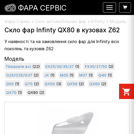
ФАРА СЕРВІС
Навигация
Фара Сервіс
»
Скло автомобільних фар
» Infinity » Модель : 
Скло фар Infinty QX80 в кузовах Z62
У наявності та на замовлення скло фар для Infinity всіх
поколінь та кузовів Z62
Модель
Показати всі
(22)
EX25/30/35/37
(1)
FX35/37/50
(2)
G25/G35/G37
(2)
JX
(1)
M35
(1)
M37
(1)
Q40
(1)
Q50
(1)
Q70
(2)
QX50
(3)
QX56
(2)
QX60
(2)
shopping_cart
QX70
(1)
QX80
(2)