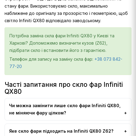
стану фари. Використовуємо скло, максимально
наближене до оригіналу за прозорістю і геометрією, щоб
світло Infiniti QX80 відповідало заводському.
Потрібна заміна скла фари Infiniti QX80 у Києві та
Харкові? Допоможемо визначити кузов (Z62),
підібрати скло і встановити його з гарантією.
Телефон для запису на заміну скла фар:
+38 073 842-
77-20
Часті запитання про скло фар Infiniti
QX80
Чи можна замінити лише скло фари Infiniti QX80,
не міняючи фару цілком?
Яке скло фари підходить на Infiniti QX80 Z62?