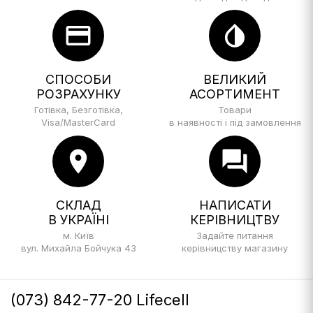
credit_card
invert_colors
СПОСОБИ
ВЕЛИКИЙ
РОЗРАХУНКУ
АСОРТИМЕНТ
Готівка, Безготівка,
Товари
Visa/MasterCard
в наявності і під замовлення
location_on
forum
СКЛАД
НАПИСАТИ
В УКРАЇНІ
КЕРІВНИЦТВУ
м. Київ
Задайте питання
вул. Михайла Бойчука 43
керівницству магазину
(073) 842-77-20 Lifecell