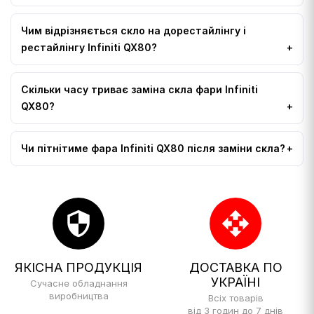
Чим відрізняється скло на дорестайлінгу і
рестайлінгу Infiniti QX80?
Скільки часу триває заміна скла фари Infiniti
QX80?
Чи пітнітиме фара Infiniti QX80 після заміни скла?
security
open_with
ЯКІСНА ПРОДУКЦІЯ
ДОСТАВКА ПО
УКРАЇНІ
Сучасне обладнання
виробництва
Всіх товарів
від 3 годин до 7 днів