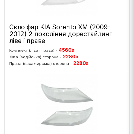
Скло фар KIA Sorento XM (2009-
2012) 2 покоління дорестайлинг
ліве і праве
4560
Комплект (ліва і права) -
₴
2280
Ліва (водійська) сторона -
₴
2280
Права (пасажирська) сторона -
₴