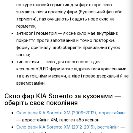
поліуретановий герметик для фар: старе скло
знімають після прогріву фари (будівельний фен або
термопіч), паз очищають і садять нове скло на
герметик;
антифог і геометрія — якісне скло має внутрішнє
покриття проти запотівання й точно повторює
форму оригіналу, щоб зберегти правильний пучок
світла;
тип оптики — скло для галогенової і для
ксенонової/LED-фари може відрізнятися кріпленнями
та внутрішніми масками, а ліве і праве дзеркальні й не
взаємозамінні.
Скло фар KIA Sorento за кузовами —
оберіть своє покоління
Скло фари KIA Sorento XM (2009–2012), дорестайлінг
— дорестайлінг XM, галоген або ксенон.
Скло фари KIA Sorento XM (2012–2015), рестайлінг
—