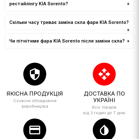
рестайлінгу KIA Sorento?
Скільки часу триває заміна скла фари KIA Sorento?
Чи пітнітиме фара KIA Sorento після заміни скла?
security
open_with
ЯКІСНА ПРОДУКЦІЯ
ДОСТАВКА ПО
УКРАЇНІ
Сучасне обладнання
виробництва
Всіх товарів
від 3 годин до 7 днів
credit_card
invert_colors