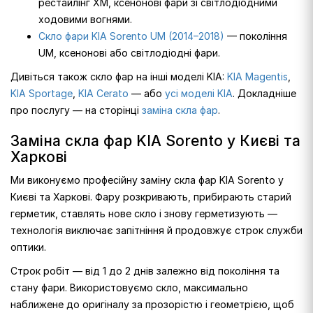
рестайлінг XM, ксенонові фари зі світлодіодними
ходовими вогнями.
Скло фари KIA Sorento UM (2014–2018)
— покоління
UM, ксенонові або світлодіодні фари.
Дивіться також скло фар на інші моделі KIA:
KIA Magentis
,
KIA Sportage
,
KIA Cerato
— або
усі моделі KIA
. Докладніше
про послугу — на сторінці
заміна скла фар
.
Заміна скла фар KIA Sorento у Києві та
Харкові
Ми виконуємо професійну заміну скла фар KIA Sorento у
Києві та Харкові. Фару розкривають, прибирають старий
герметик, ставлять нове скло і знову герметизують —
технологія виключає запітніння й продовжує строк служби
оптики.
Строк робіт — від 1 до 2 днів залежно від покоління та
стану фари. Використовуємо скло, максимально
наближене до оригіналу за прозорістю і геометрією, щоб