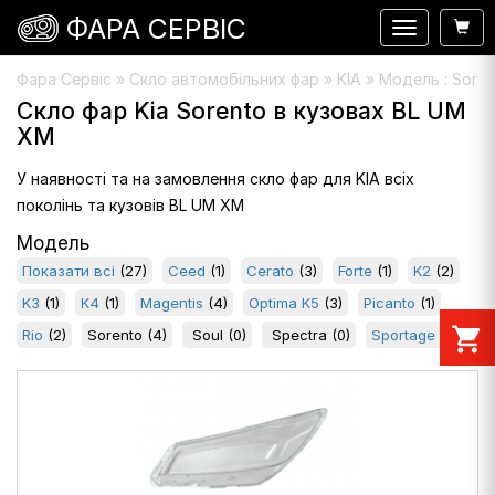
ФАРА СЕРВІС
Навигация
Фара Сервіс
»
Скло автомобільних фар
» KIA » Модель : Sore
Скло фар Kia Sorento в кузовах BL UM
XM
У наявності та на замовлення скло фар для KIA всіх
поколінь та кузовів BL UM XM
Модель
Показати всі
(27)
Ceed
(1)
Cerato
(3)
Forte
(1)
K2
(2)
K3
(1)
K4
(1)
Magentis
(4)
Optima K5
(3)
Picanto
(1)
shopping_cart
Rio
(2)
Sorento
(4)
Soul
(0)
Spectra
(0)
Sportage
(4)