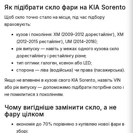
Як підібрати скло фари на KIA Sorento
Щоб скло точно стало на місце, під час підбору
враховують:
кузов і покоління: XM (2009–2012 дорестайлінг), XM
(2012–2015 рестайлінг), UM (2014–2018);
рік випуску — навіть у межах одного кузова скло
дорестайлінгу і рестайлінгу різне;
тип оптики: галоген, ксенон або LED;
сторона — ліва (водійська) чи права (пасажирська).
Якщо не впевнені в кузові свого KIA Sorento, назвіть VIN
або рік випуску — допоможемо підібрати потрібне скло і
не помилитися з поколінням.
Чому вигідніше замінити скло, а не
фару цілком
економія до 70% порівняно з купівлею нової фари в
зборі;