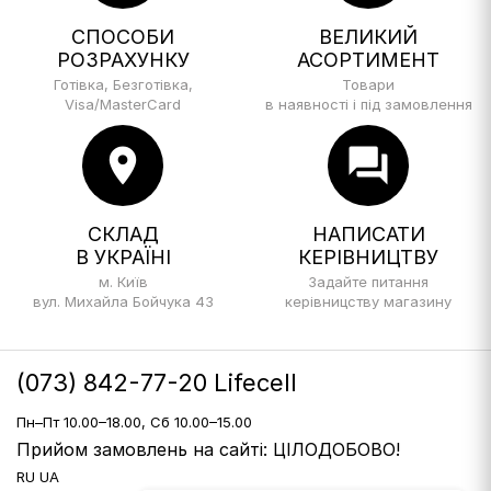
СПОСОБИ
ВЕЛИКИЙ
РОЗРАХУНКУ
АСОРТИМЕНТ
Готівка, Безготівка,
Товари
Visa/MasterCard
в наявності і під замовлення
location_on
forum
СКЛАД
НАПИСАТИ
В УКРАЇНІ
КЕРІВНИЦТВУ
м. Київ
Задайте питання
вул. Михайла Бойчука 43
керівницству магазину
(073) 842-77-20 Lifecell
Пн–Пт 10.00–18.00, Сб 10.00–15.00
Прийом замовлень на сайті: ЦІЛОДОБОВО!
RU
UA