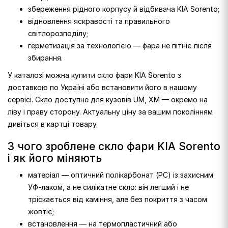
збереження рідного корпусу й відбивача KIA Sorento;
відновлення яскравості та правильного
світлорозподілу;
герметизація за технологією — фара не пітніє після
збирання.
У каталозі можна купити скло фари KIA Sorento з
доставкою по Україні або встановити його в нашому
сервісі. Скло доступне для кузовів UM, XM — окремо на
ліву і праву сторону. Актуальну ціну за вашим поколінням
дивіться в картці товару.
З чого зроблене скло фари KIA Sorento
і як його міняють
матеріал — оптичний полікарбонат (PC) із захисним
УФ-лаком, а не силікатне скло: він легший і не
тріскається від каміння, але без покриття з часом
жовтіє;
встановлення — на термопластичний або