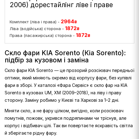
2006) дорестайлінг ліве і праве
2964
Комплект (ліва і права) -
₴
1872
Ліва (водійська) сторона -
₴
1872
Права (пасажирська) сторона -
₴
Скло фари KIA Sorento (Кіа Sorento):
підбір за кузовом і заміна
Скло фари KIA Sorento — це прозорий розсіювач передньої
оптики, який міняють окремо від корпусу фари, без купівлі
фари в зборі. У каталозі «Фара Сервіс» є скло фар на KIA
Sorento в кузовах UM, XM (2009–2018), на ліву і праву
сторону. Заміну робимо у Києві та Харкові за 1–2 дні.
Міняти скло, а не фару цілком, вигідно, коли розсіювач
помутнів, пожовк, укрився подряпинами чи тріснув, але
корпус і відбивач цілі. Так ви повертаєте яскравість світла
й зберігаєте рідну фару.