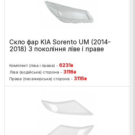
Скло фар KIA Sorento UM (2014-
2018) 3 покоління ліве і праве
6231
Комплект (ліва і права) -
₴
3116
Ліва (водійська) сторона -
₴
3116
Права (пасажирська) сторона -
₴