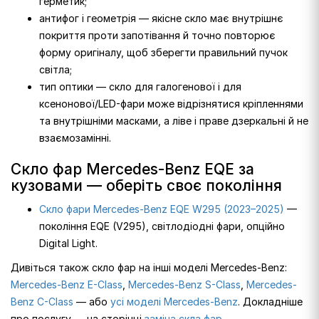
герметик;
антифог і геометрія — якісне скло має внутрішнє
покриття проти запотівання й точно повторює
форму оригіналу, щоб зберегти правильний пучок
світла;
тип оптики — скло для галогенової і для
ксенонової/LED-фари може відрізнятися кріпленнями
та внутрішніми масками, а ліве і праве дзеркальні й не
взаємозамінні.
Скло фар Mercedes-Benz EQE за
кузовами — оберіть своє покоління
Скло фари Mercedes-Benz EQE W295 (2023–2025)
—
покоління EQE (V295), світлодіодні фари, опційно
Digital Light.
Дивіться також скло фар на інші моделі Mercedes-Benz:
Mercedes-Benz E-Class
,
Mercedes-Benz S-Class
,
Mercedes-
Benz C-Class
— або
усі моделі Mercedes-Benz
. Докладніше
про послугу — на сторінці
заміна скла фар
.