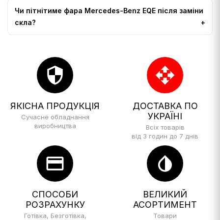
Чи пітнітиме фара Mercedes-Benz EQE після заміни
скла?
security
open_with
ЯКІСНА ПРОДУКЦІЯ
ДОСТАВКА ПО
УКРАЇНІ
Сучасне обладнання
виробництва
Всіх товарів
від 3 годин до 7 днів
credit_card
invert_colors
СПОСОБИ
ВЕЛИКИЙ
РОЗРАХУНКУ
АСОРТИМЕНТ
Готівка, Безготівка,
Товари