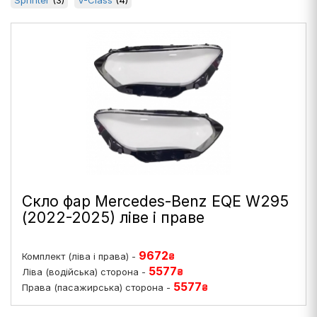
Sprinter
(3)
V-Class
(4)
Скло фар Mercedes-Benz EQE W295
(2022-2025) ліве і праве
9672
Комплект (ліва і права) -
₴
5577
Ліва (водійська) сторона -
₴
5577
Права (пасажирська) сторона -
₴