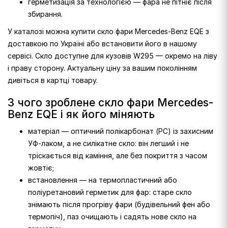
герметизація за технологією — фара не пітніє після
збирання.
У каталозі можна купити скло фари Mercedes-Benz EQE з
доставкою по Україні або встановити його в нашому
сервісі. Скло доступне для кузовів W295 — окремо на ліву
і праву сторону. Актуальну ціну за вашим поколінням
дивіться в картці товару.
З чого зроблене скло фари Mercedes-
Benz EQE і як його міняють
матеріал — оптичний полікарбонат (PC) із захисним
УФ-лаком, а не силікатне скло: він легший і не
тріскається від каміння, але без покриття з часом
жовтіє;
встановлення — на термопластичний або
поліуретановий герметик для фар: старе скло
знімають після прогріву фари (будівельний фен або
термопіч), паз очищають і садять нове скло на