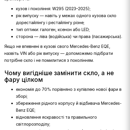
кузов і покоління: W295 (2023–2025);
рік випуску — навіть у межах одного кузова скло
дорестайлінгу і рестайлінгу різне;
тип оптики: галоген, ксенон або LED;
сторона — ліва (водійська) чи права (пасажирська).
Якщо не впевнені в кузові свого Mercedes-Benz EQE,
назвіть VIN або рік випуску — допоможемо підібрати
потрібне скло і не помилитися з поколінням.
Чому вигідніше замінити скло, а не
фару цілком
економія до 70% порівняно з купівлею нової фари в
зборі;
збереження рідного корпусу й відбивача Mercedes-
Benz EQE;
відновлення яскравості та правильного
світлорозподілу;