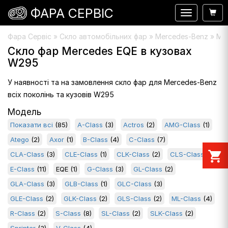
ФАРА СЕРВІС
Навигация
Фара Сервіс
»
Скло автомобільних фар
» Mercedes-Benz » Мо
Скло фар Mercedes EQE в кузовах
W295
У наявності та на замовлення скло фар для Mercedes-Benz
всіх поколінь та кузовів W295
Модель
Показати всі
(85)
A-Class
(3)
Actros
(2)
AMG-Class
(1)
Atego
(2)
Axor
(1)
B-Class
(4)
C-Class
(7)
shopping_cart
CLA-Class
(3)
CLE-Class
(1)
CLK-Class
(2)
CLS-Class
(4)
E-Class
(11)
EQE
(1)
G-Class
(3)
GL-Class
(2)
GLA-Class
(3)
GLB-Class
(1)
GLC-Class
(3)
GLE-Class
(2)
GLK-Class
(2)
GLS-Class
(2)
ML-Class
(4)
R-Class
(2)
S-Class
(8)
SL-Class
(2)
SLK-Class
(2)