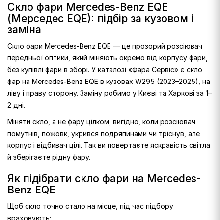
Скло фари Mercedes-Benz EQE
(Мерседес EQE): підбір за кузовом і
заміна
Скло фари Mercedes-Benz EQE — це прозорий розсіювач
передньої оптики, який міняють окремо від корпусу фари,
без купівлі фари в зборі. У каталозі «Фара Сервіс» є скло
фар на Mercedes-Benz EQE в кузовах W295 (2023–2025), на
ліву і праву сторону. Заміну робимо у Києві та Харкові за 1–
2 дні.
Міняти скло, а не фару цілком, вигідно, коли розсіювач
помутнів, пожовк, укрився подряпинами чи тріснув, але
корпус і відбивач цілі. Так ви повертаєте яскравість світла
й зберігаєте рідну фару.
Як підібрати скло фари на Mercedes-
Benz EQE
Щоб скло точно стало на місце, під час підбору
враховують: