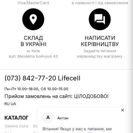
Visa/MasterCard
в наявності і під замовлення
location_on
forum
СКЛАД
НАПИСАТИ
В УКРАЇНІ
КЕРІВНИЦТВУ
м. Київ
Задайте питання
вул. Михайла Бойчука 43
керівницству магазину
(073) 842-77-20 Lifecell
Пн–Пт 10.00–18.00, Сб 10.00–15.00
Прийом замовлень на сайті: ЦІЛОДОБОВО!
RU
UA
КАТАЛОГ
ІНФОРМАЦІЯ
Заміна скла
Встановлення
Доставка і оплата