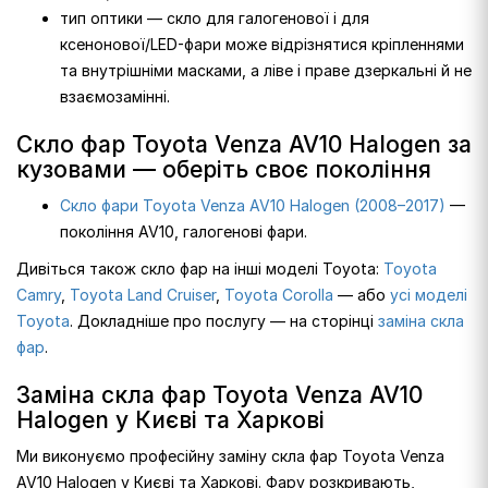
тип оптики — скло для галогенової і для
ксенонової/LED-фари може відрізнятися кріпленнями
та внутрішніми масками, а ліве і праве дзеркальні й не
взаємозамінні.
Скло фар Toyota Venza AV10 Halogen за
кузовами — оберіть своє покоління
Скло фари Toyota Venza AV10 Halogen (2008–2017)
—
покоління AV10, галогенові фари.
Дивіться також скло фар на інші моделі Toyota:
Toyota
Camry
,
Toyota Land Cruiser
,
Toyota Corolla
— або
усі моделі
Toyota
. Докладніше про послугу — на сторінці
заміна скла
фар
.
Заміна скла фар Toyota Venza AV10
Halogen у Києві та Харкові
Ми виконуємо професійну заміну скла фар Toyota Venza
AV10 Halogen у Києві та Харкові. Фару розкривають,