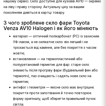
нашому сервісі. Скло доступне для кузовів AV10 — окремо
на ліву і праву сторону. Актуальну ціну за вашим
поколінням дивіться в картці товару.
З чого зроблене скло фари Toyota
Venza AV10 Halogen і як його міняють
матеріал — оптичний полікарбонат (PC) із захисним
УФ-лаком, а не силікатне скло: він легший і не
тріскається від каміння, але без покриття з часом
жовтіє;
встановлення — на термопластичний або
поліуретановий герметик для фар: старе скло
знімають після прогріву фари (будівельний фен або
термопіч), паз очищають і садять нове скло на
герметик;
антифог і геометрія — якісне скло має внутрішнє
покриття проти запотівання й точно повторює
форму оригіналу, щоб зберегти правильний пучок
світла;