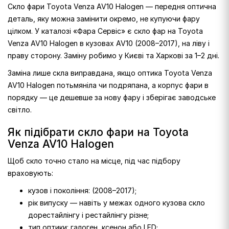
Скло фари Toyota Venza AV10 Halogen — передня оптична
деталь, яку можна замінити окремо, не купуючи фару
цілком. У каталозі «Фара Сервіс» є скло фар на Toyota
Venza AV10 Halogen в кузовах AV10 (2008–2017), на ліву і
праву сторону. Заміну робимо у Києві та Харкові за 1–2 дні.
Заміна лише скла виправдана, якщо оптика Toyota Venza
AV10 Halogen потьмяніла чи подряпана, а корпус фари в
порядку — це дешевше за нову фару і зберігає заводське
світло.
Як підібрати скло фари на Toyota
Venza AV10 Halogen
Щоб скло точно стало на місце, під час підбору
враховують:
кузов і покоління: (2008–2017);
рік випуску — навіть у межах одного кузова скло
дорестайлінгу і рестайлінгу різне;
тип оптики: галоген, ксенон або LED;