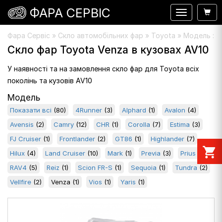
ФАРА СЕРВІС
Навигация
Фара Сервіс
»
Скло автомобільних фар
» Toyota » Модель : V
Скло фар Toyota Venza в кузовах AV10
У наявності та на замовлення скло фар для Toyota всіх
поколінь та кузовів AV10
Модель
Показати всі
(80)
4Runner
(3)
Alphard
(1)
Avalon
(4)
Avensis
(2)
Camry
(12)
CHR
(1)
Corolla
(7)
Estima
(3)
FJ Cruiser
(1)
Frontlander
(2)
GT86
(1)
Highlander
(7)
shopping_cart
Hilux
(4)
Land Cruiser
(10)
Mark
(1)
Previa
(3)
Prius
(3)
RAV4
(5)
Reiz
(1)
Scion FR-S
(1)
Sequoia
(1)
Tundra
(2)
Vellfire
(2)
Venza
(1)
Vios
(1)
Yaris
(1)