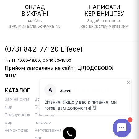
СКЛАД
НАПИСАТИ
В УКРАЇНІ
КЕРІВНИЦТВУ
м. Київ
Задайте питання
вул. Михайла Бойчука 43
керівницству магазину
(073) 842-77-20 Lifecell
Пн–Пт 10.00–18.00, Сб 10.00–15.00
Прийом замовлень на сайті: ЦІЛОДОБОВО!
RU
UA
КАТАЛОГ
ІНФОРМАЦІЯ
Заміна скла
Встановлення
Доставка і оплата
фар
Бі-Лінз
Контакти
Полірування
Поклейка
фар
плівкою
Ремонт фар
Регулювання
фар