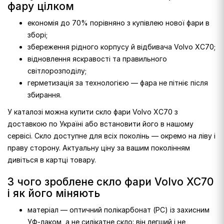
фару цілком
економія до 70% порівняно з купівлею нової фари в
зборі;
збереження рідного корпусу й відбивача Volvo XC70;
відновлення яскравості та правильного
світлорозподілу;
герметизація за технологією — фара не пітніє після
збирання.
У каталозі можна купити скло фари Volvo XC70 з
доставкою по Україні або встановити його в нашому
сервісі. Скло доступне для всіх поколінь — окремо на ліву і
праву сторону. Актуальну ціну за вашим поколінням
дивіться в картці товару.
З чого зроблене скло фари Volvo XC70
і як його міняють
матеріал — оптичний полікарбонат (PC) із захисним
УФ-лаком, а не силікатне скло: він легший і не