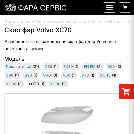
ФАРА СЕРВІС
Навигация
Фара Сервіс
»
Скло автомобільних фар
» Volvo » Модель : XC
Скло фар Volvo XC70
У наявності та на замовлення скло фар для Volvo всіх
поколінь та кузовів
Модель
Показати всі
(21)
C30
(1)
EX30
(1)
FH FM
(2)
S60
(3)
S80
(1)
S90
(1)
V40
(3)
V50
(1)
V70
(1)
XC40
(1)
XC60
(3)
XC70
(1)
XC90
(2)
shopping_cart