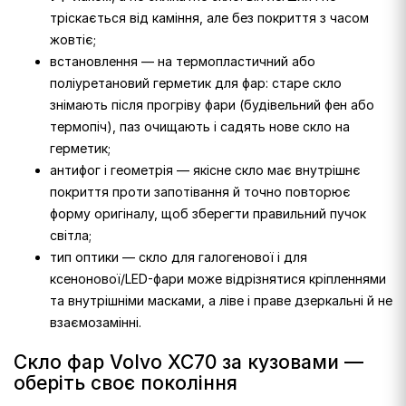
тріскається від каміння, але без покриття з часом
жовтіє;
встановлення — на термопластичний або
поліуретановий герметик для фар: старе скло
знімають після прогріву фари (будівельний фен або
термопіч), паз очищають і садять нове скло на
герметик;
антифог і геометрія — якісне скло має внутрішнє
покриття проти запотівання й точно повторює
форму оригіналу, щоб зберегти правильний пучок
світла;
тип оптики — скло для галогенової і для
ксенонової/LED-фари може відрізнятися кріпленнями
та внутрішніми масками, а ліве і праве дзеркальні й не
взаємозамінні.
Скло фар Volvo XC70 за кузовами —
оберіть своє покоління