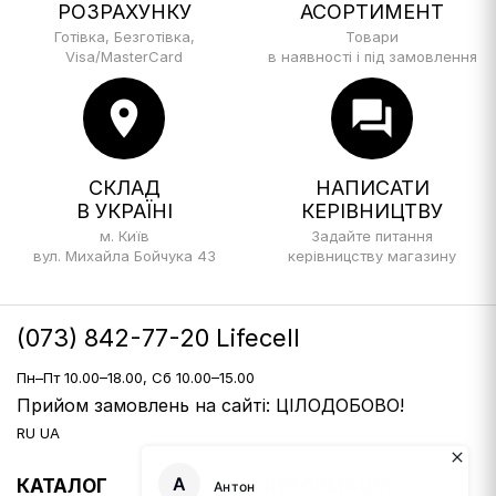
РОЗРАХУНКУ
АСОРТИМЕНТ
Готівка, Безготівка,
Товари
Visa/MasterCard
в наявності і під замовлення
location_on
forum
СКЛАД
НАПИСАТИ
В УКРАЇНІ
КЕРІВНИЦТВУ
м. Київ
Задайте питання
вул. Михайла Бойчука 43
керівницству магазину
(073) 842-77-20 Lifecell
Пн–Пт 10.00–18.00, Сб 10.00–15.00
Прийом замовлень на сайті: ЦІЛОДОБОВО!
RU
UA
КАТАЛОГ
ІНФОРМАЦІЯ