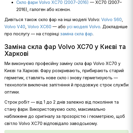
Скло фари Volvo XC70 (2007–2016)
— XC70 (2007–
2016), галоген або ксенон.
Дивіться також скло фар на інші моделі Volvo:
Volvo S60
,
Volvo V40
,
Volvo XC60
— або
усі моделі Volvo
. Докладніше
про послугу — на сторінці
заміна скла фар
.
Заміна скла фар Volvo XC70 у Києві та
Харкові
Ми виконуємо професійну заміну скла фар Volvo XC70 у
Києві та Харкові. Фару розкривають, прибирають старий
герметик, ставлять нове скло і знову герметизують —
технологія виключає запітніння й продовжує строк служби
оптики.
Строк робіт — від 1 до 2 днів залежно від покоління та
стану фари. Використовуємо скло, максимально
наближене до оригіналу за прозорістю і геометрією, щоб
світло Volvo XC70 відповідало заводському.