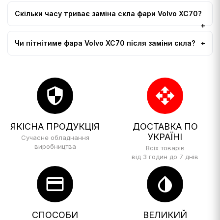
Скільки часу триває заміна скла фари Volvo XC70?
Чи пітнітиме фара Volvo XC70 після заміни скла?
security
open_with
ЯКІСНА ПРОДУКЦІЯ
ДОСТАВКА ПО
УКРАЇНІ
Сучасне обладнання
виробництва
Всіх товарів
від 3 годин до 7 днів
credit_card
invert_colors
СПОСОБИ
ВЕЛИКИЙ