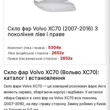
Скло фар Volvo XC70 (2007-2016) 3
покоління ліве і праве
5304
Комплект (ліва і права) -
₴
2652
Ліва (водійська) сторона -
₴
2652
Права (пасажирська) сторона -
₴
Скло фар Volvo XC70 (Вольво XC70):
каталог і встановлення
Скло фари Volvo XC70 — це зовнішній розсіювач фари; його
міняють окремо, зберігаючи корпус і відбивач. У каталозі
«Фара Сервіс» є скло фар на Volvo XC70 всіх поколінь
(2007–2016), на ліву і праву сторону. Заміну робимо у Києві
та Харкові за 1–2 дні.