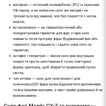
матеріал — оптичний полікарбонат (PC) із захисним
УФ-лаком, а не силікатне скло: він легший і не
тріскається від каміння, але без покриття з часом
жовтіє;
встановлення — на термопластичний або
поліуретановий герметик для фар: старе скло
знімають після прогріву фари (будівельний фен або
термопіч), паз очищають і садять нове скло на
герметик;
антифог і геометрія — якісне скло має внутрішнє
покриття проти запотівання й точно повторює
форму оригіналу, щоб зберегти правильний пучок
світла;
тип оптики — скло для галогенової і для
ксенонової/LED-фари може відрізнятися кріпленнями
та внутрішніми масками, а ліве і праве дзеркальні й не
взаємозамінні.
Скло фар Mazda CX-7 за кузовами —