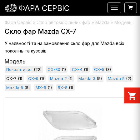
ФАРА СЕРВІС
Навигация
Фара Сервіс
»
Скло автомобільних фар
» Mazda » Модель : C
Скло фар Mazda CX-7
У наявності та на замовлення скло фар для Mazda всіх
поколінь та кузовів
Модель
Показати всі
(22)
CX-30
(1)
CX-4
(1)
CX-5
(3)
CX-7
(1)
CX-9
(1)
Mazda 2
(1)
Mazda 3
(5)
Mazda 5
(2)
Mazda 6
(5)
MX-5
(1)
RX-8
(1)
shopping_cart