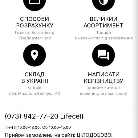
СПОСОБИ
ВЕЛИКИЙ
РОЗРАХУНКУ
АСОРТИМЕНТ
Готівка, Безготівка,
Товари
Visa/MasterCard
в наявності і під замовлення
location_on
forum
СКЛАД
НАПИСАТИ
В УКРАЇНІ
КЕРІВНИЦТВУ
м. Київ
Задайте питання
вул. Михайла Бойчука 43
керівницству магазину
(073) 842-77-20 Lifecell
Пн–Пт 10.00–18.00, Сб 10.00–15.00
Прийом замовлень на сайті: ЦІЛОДОБОВО!