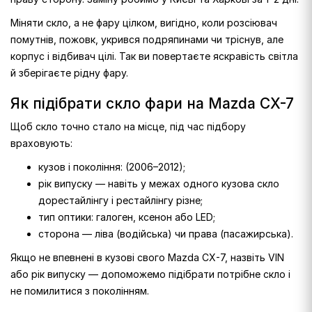
Міняти скло, а не фару цілком, вигідно, коли розсіювач
помутнів, пожовк, укрився подряпинами чи тріснув, але
корпус і відбивач цілі. Так ви повертаєте яскравість світла
й зберігаєте рідну фару.
Як підібрати скло фари на Mazda CX-7
Щоб скло точно стало на місце, під час підбору
враховують:
кузов і покоління: (2006–2012);
рік випуску — навіть у межах одного кузова скло
дорестайлінгу і рестайлінгу різне;
тип оптики: галоген, ксенон або LED;
сторона — ліва (водійська) чи права (пасажирська).
Якщо не впевнені в кузові свого Mazda CX-7, назвіть VIN
або рік випуску — допоможемо підібрати потрібне скло і
не помилитися з поколінням.