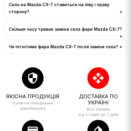
Скло на Mazda CX-7 ставиться на ліву і праву
сторону?
Скільки часу триває заміна скла фари Mazda CX-7?
Чи пітнітиме фара Mazda CX-7 після заміни скла?
security
open_with
ЯКІСНА ПРОДУКЦІЯ
ДОСТАВКА ПО
УКРАЇНІ
Сучасне обладнання
виробництва
Всіх товарів
від 3 годин до 7 днів
credit_card
invert_colors