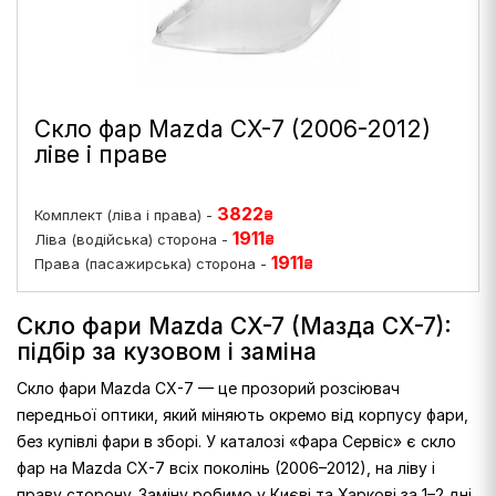
Скло фар Mazda CX-7 (2006-2012)
ліве і праве
3822
Комплект (ліва і права) -
₴
1911
Ліва (водійська) сторона -
₴
1911
Права (пасажирська) сторона -
₴
Скло фари Mazda CX-7 (Мазда CX-7):
підбір за кузовом і заміна
Скло фари Mazda CX-7 — це прозорий розсіювач
передньої оптики, який міняють окремо від корпусу фари,
без купівлі фари в зборі. У каталозі «Фара Сервіс» є скло
фар на Mazda CX-7 всіх поколінь (2006–2012), на ліву і
праву сторону. Заміну робимо у Києві та Харкові за 1–2 дні.