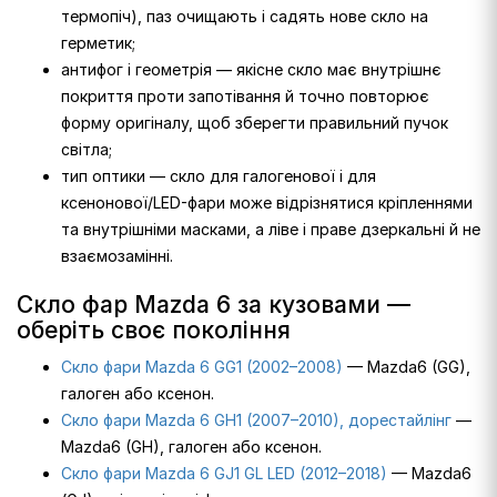
термопіч), паз очищають і садять нове скло на
герметик;
антифог і геометрія — якісне скло має внутрішнє
покриття проти запотівання й точно повторює
форму оригіналу, щоб зберегти правильний пучок
світла;
тип оптики — скло для галогенової і для
ксенонової/LED-фари може відрізнятися кріпленнями
та внутрішніми масками, а ліве і праве дзеркальні й не
взаємозамінні.
Скло фар Mazda 6 за кузовами —
оберіть своє покоління
Скло фари Mazda 6 GG1 (2002–2008)
— Mazda6 (GG),
галоген або ксенон.
Скло фари Mazda 6 GH1 (2007–2010), дорестайлінг
—
Mazda6 (GH), галоген або ксенон.
Скло фари Mazda 6 GJ1 GL LED (2012–2018)
— Mazda6