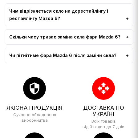
Чим відрізняється скло на дорестайлінгу і
рестайлінгу Mazda 6?
Скільки часу триває заміна скла фари Mazda 6?
Чи пітнітиме фара Mazda 6 після заміни скла?
security
open_with
ЯКІСНА ПРОДУКЦІЯ
ДОСТАВКА ПО
УКРАЇНІ
Сучасне обладнання
виробництва
Всіх товарів
від 3 годин до 7 днів