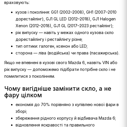
враховують:
кузов і покоління: GG1 (2002–2008), GH1 (2007–2010
дорестайлінг), GJ1 GL LED (2012–2018), GJ1 Halogen
Xenon (2012–2018), GJ1 GL (2017–2023 рестайлінг);
рік випуску — навіть у межах одного кузова скло
дорестайлінгу і рестайлінгу різне;
тип оптики: галоген, ксенон або LED;
сторона — ліва (водійська) чи права (пасажирська).
Якщо не впевнені в кузові свого Mazda 6, назвіть VIN або
рік випуску — допоможемо підібрати потрібне скло і не
помилитися з поколінням.
Чому вигідніше замінити скло, а не
фару цілком
економія до 70% порівняно з купівлею нової фари в
зборі;
збереження рідного корпусу й відбивача Mazda 6;
відновлення яскравості та правильного