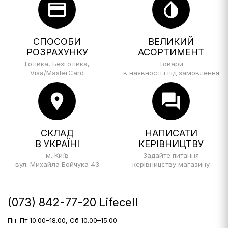
credit_card
invert_colors
СПОСОБИ
ВЕЛИКИЙ
РОЗРАХУНКУ
АСОРТИМЕНТ
Готівка, Безготівка,
Товари
Visa/MasterCard
в наявності і під замовлення
location_on
forum
СКЛАД
НАПИСАТИ
В УКРАЇНІ
КЕРІВНИЦТВУ
м. Київ
Задайте питання
вул. Михайла Бойчука 43
керівницству магазину
(073) 842-77-20 Lifecell
Пн–Пт 10.00–18.00, Сб 10.00–15.00