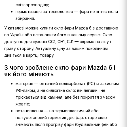
світлорозподілу;
герметизація за технологією — фара не пітніє після
збирання.
У каталозі можна купити скло фари Mazda 6 з доставкою
по Україні або встановити його в нашому сервісі. Скло
доступне для кузовів GG1, GH1, GJ1 — окремо на ліву і
праву сторону. Актуальну ціну за вашим поколінням
дивіться в картці товару.
З чого зроблене скло фари Mazda 6 і
як його міняють
матеріал — оптичний полікарбонат (PC) із захисним
УФ-лаком, а не силікатне скло: він легший і не
тріскається від каміння, але без покриття з часом
жовтіє;
встановлення — на термопластичний або
поліуретановий герметик для фар: старе скло
знімають після прогріву фари (будівельний фен або