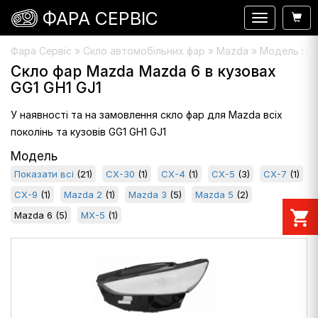
ФАРА СЕРВІС
Навигация
Фара Сервіс
»
Скло автомобільних фар
» Mazda » Модель : M
Скло фар Mazda Mazda 6 в кузовах
GG1 GH1 GJ1
У наявності та на замовлення скло фар для Mazda всіх
поколінь та кузовів GG1 GH1 GJ1
Модель
Показати всі
(21)
CX-30
(1)
CX-4
(1)
CX-5
(3)
CX-7
(1)
CX-9
(1)
Mazda 2
(1)
Mazda 3
(5)
Mazda 5
(2)
shopping_cart
Mazda 6
(5)
MX-5
(1)