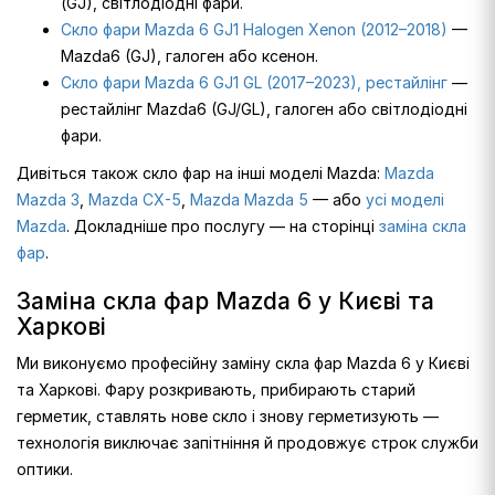
(GJ), світлодіодні фари.
Скло фари Mazda 6 GJ1 Halogen Xenon (2012–2018)
—
Mazda6 (GJ), галоген або ксенон.
Скло фари Mazda 6 GJ1 GL (2017–2023), рестайлінг
—
рестайлінг Mazda6 (GJ/GL), галоген або світлодіодні
фари.
Дивіться також скло фар на інші моделі Mazda:
Mazda
Mazda 3
,
Mazda CX-5
,
Mazda Mazda 5
— або
усі моделі
Mazda
. Докладніше про послугу — на сторінці
заміна скла
фар
.
Заміна скла фар Mazda 6 у Києві та
Харкові
Ми виконуємо професійну заміну скла фар Mazda 6 у Києві
та Харкові. Фару розкривають, прибирають старий
герметик, ставлять нове скло і знову герметизують —
технологія виключає запітніння й продовжує строк служби
оптики.