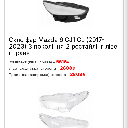
Скло фар Mazda 6 GJ1 GL (2017-
2023) 3 покоління 2 рестайлінг ліве
і праве
5616
Комплект (ліва і права) -
₴
2808
Ліва (водійська) сторона -
₴
2808
Права (пасажирська) сторона -
₴