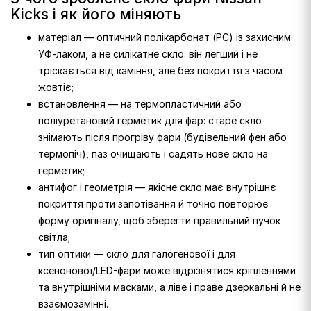
Kicks і як його міняють
матеріал — оптичний полікарбонат (PC) із захисним
УФ-лаком, а не силікатне скло: він легший і не
тріскається від каміння, але без покриття з часом
жовтіє;
встановлення — на термопластичний або
поліуретановий герметик для фар: старе скло
знімають після прогріву фари (будівельний фен або
термопіч), паз очищають і садять нове скло на
герметик;
антифог і геометрія — якісне скло має внутрішнє
покриття проти запотівання й точно повторює
форму оригіналу, щоб зберегти правильний пучок
світла;
тип оптики — скло для галогенової і для
ксенонової/LED-фари може відрізнятися кріпленнями
та внутрішніми масками, а ліве і праве дзеркальні й не
взаємозамінні.