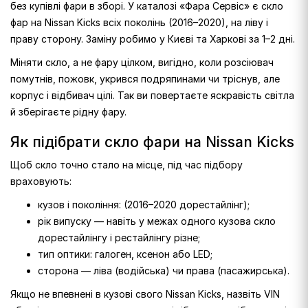
без купівлі фари в зборі. У каталозі «Фара Сервіс» є скло
фар на Nissan Kicks всіх поколінь (2016–2020), на ліву і
праву сторону. Заміну робимо у Києві та Харкові за 1–2 дні.
Міняти скло, а не фару цілком, вигідно, коли розсіювач
помутнів, пожовк, укрився подряпинами чи тріснув, але
корпус і відбивач цілі. Так ви повертаєте яскравість світла
й зберігаєте рідну фару.
Як підібрати скло фари на Nissan Kicks
Щоб скло точно стало на місце, під час підбору
враховують:
кузов і покоління: (2016–2020 дорестайлінг);
рік випуску — навіть у межах одного кузова скло
дорестайлінгу і рестайлінгу різне;
тип оптики: галоген, ксенон або LED;
сторона — ліва (водійська) чи права (пасажирська).
Якщо не впевнені в кузові свого Nissan Kicks, назвіть VIN