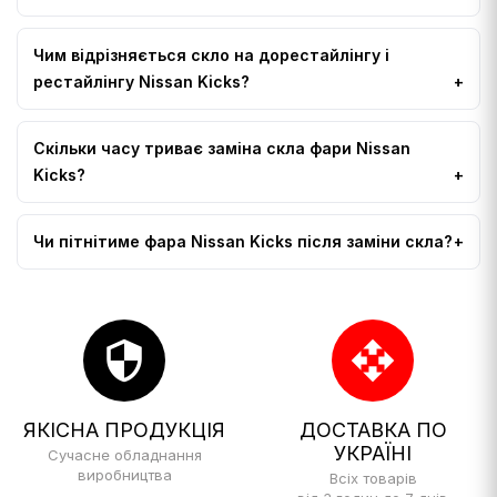
Чим відрізняється скло на дорестайлінгу і
рестайлінгу Nissan Kicks?
Скільки часу триває заміна скла фари Nissan
Kicks?
Чи пітнітиме фара Nissan Kicks після заміни скла?
security
open_with
ЯКІСНА ПРОДУКЦІЯ
ДОСТАВКА ПО
УКРАЇНІ
Сучасне обладнання
виробництва
Всіх товарів