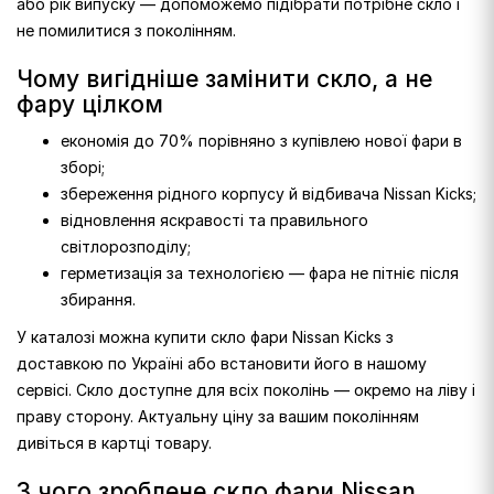
або рік випуску — допоможемо підібрати потрібне скло і
не помилитися з поколінням.
Чому вигідніше замінити скло, а не
фару цілком
економія до 70% порівняно з купівлею нової фари в
зборі;
збереження рідного корпусу й відбивача Nissan Kicks;
відновлення яскравості та правильного
світлорозподілу;
герметизація за технологією — фара не пітніє після
збирання.
У каталозі можна купити скло фари Nissan Kicks з
доставкою по Україні або встановити його в нашому
сервісі. Скло доступне для всіх поколінь — окремо на ліву і
праву сторону. Актуальну ціну за вашим поколінням
дивіться в картці товару.
З чого зроблене скло фари Nissan