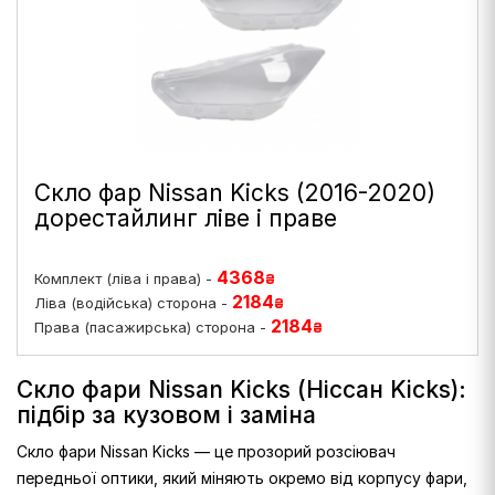
Скло фар Nissan Kicks (2016-2020)
дорестайлинг ліве і праве
4368
Комплект (ліва і права) -
₴
2184
Ліва (водійська) сторона -
₴
2184
Права (пасажирська) сторона -
₴
Скло фари Nissan Kicks (Ніссан Kicks):
підбір за кузовом і заміна
Скло фари Nissan Kicks — це прозорий розсіювач
передньої оптики, який міняють окремо від корпусу фари,