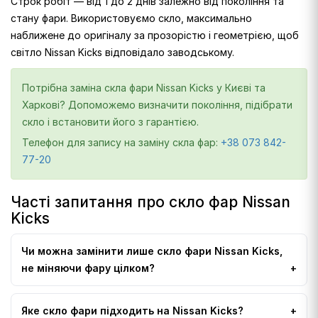
Строк робіт — від 1 до 2 днів залежно від покоління та
стану фари. Використовуємо скло, максимально
наближене до оригіналу за прозорістю і геометрією, щоб
світло Nissan Kicks відповідало заводському.
Потрібна заміна скла фари Nissan Kicks у Києві та
Харкові? Допоможемо визначити покоління, підібрати
скло і встановити його з гарантією.
Телефон для запису на заміну скла фар:
+38 073 842-
77-20
Часті запитання про скло фар Nissan
Kicks
Чи можна замінити лише скло фари Nissan Kicks,
не міняючи фару цілком?
Яке скло фари підходить на Nissan Kicks?