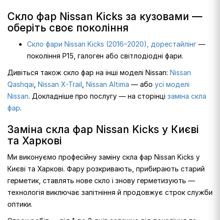
Скло фар Nissan Kicks за кузовами —
оберіть своє покоління
Скло фари Nissan Kicks (2016–2020), дорестайлінг
—
покоління P15, галоген або світлодіодні фари.
Дивіться також скло фар на інші моделі Nissan:
Nissan
Qashqai
,
Nissan X-Trail
,
Nissan Altima
— або
усі моделі
Nissan
. Докладніше про послугу — на сторінці
заміна скла
фар
.
Заміна скла фар Nissan Kicks у Києві
та Харкові
Ми виконуємо професійну заміну скла фар Nissan Kicks у
Києві та Харкові. Фару розкривають, прибирають старий
герметик, ставлять нове скло і знову герметизують —
технологія виключає запітніння й продовжує строк служби
оптики.