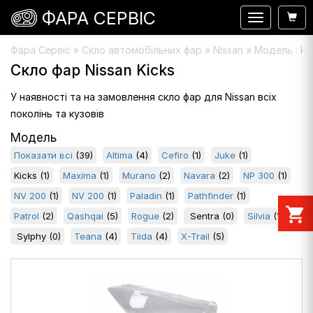
ФАРА СЕРВІС
Навигация
Фара Сервіс
»
Скло автомобільних фар
» Nissan » Модель : Ki
Скло фар Nissan Kicks
У наявності та на замовлення скло фар для Nissan всіх
поколінь та кузовів
Модель
Показати всі
(39)
Altima
(4)
Cefiro
(1)
Juke
(1)
Kicks
(1)
Maxima
(1)
Murano
(2)
Navara
(2)
NP 300
(1)
NV 200
(1)
NV 200
(1)
Paladin
(1)
Pathfinder
(1)
shopping_cart
Patrol
(2)
Qashqai
(5)
Rogue
(2)
Sentra
(0)
Silvia
(1)
Sylphy
(0)
Teana
(4)
Tiida
(4)
X-Trail
(5)