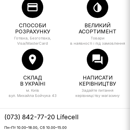
credit_card
invert_colors
СПОСОБИ
ВЕЛИКИЙ
РОЗРАХУНКУ
АСОРТИМЕНТ
Готівка, Безготівка,
Товари
Visa/MasterCard
в наявності і під замовлення
location_on
forum
СКЛАД
НАПИСАТИ
В УКРАЇНІ
КЕРІВНИЦТВУ
м. Київ
Задайте питання
вул. Михайла Бойчука 43
керівницству магазину
(073) 842-77-20 Lifecell
Пн–Пт 10.00–18.00, Сб 10.00–15.00