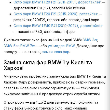
Скло фари BMW 1 F20 F21 (2011–2015), дорестайлінг
—
дорестайлінг F20/F21, галоген або ксенон.
Скло фари BMW 1 F20 F21 (2015–2020), рестайлінг
—
рестайлінг F20/F21, галоген або світлодіодні фари.
Скло фари BMW 1 F40 F41 (2019–2024), дорестайлінг
— покоління F40, світлодіодні фари.
Дивіться також скло фар на інші моделі BMW:
BMW 3er
,
BMW 5er
,
BMW 7er
— або
усі моделі BMW
. Докладніше про
послугу — на сторінці
заміна скла фар
.
Заміна скла фар BMW 1 у Києві та
Харкові
Ми виконуємо професійну заміну скла фар BMW 1 у Києві та
Харкові. Фару розкривають, прибирають старий герметик,
ставлять нове скло і знову герметизують — технологія
виключає запітніння й продовжує строк служби оптики.
Строк робіт — від 1 до 2 днів залежно від покоління та
стану фари. Використовуємо скло, максимально