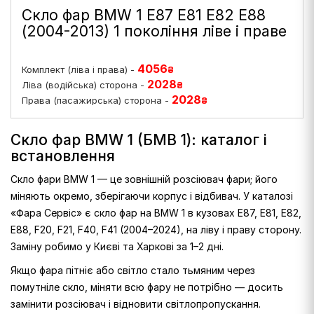
Скло фар BMW 1 E87 E81 E82 E88
(2004-2013) 1 покоління ліве і праве
4056
Комплект (ліва і права) -
₴
2028
Ліва (водійська) сторона -
₴
2028
Права (пасажирська) сторона -
₴
Скло фар BMW 1 (БМВ 1): каталог і
встановлення
Скло фари BMW 1 — це зовнішній розсіювач фари; його
міняють окремо, зберігаючи корпус і відбивач. У каталозі
«Фара Сервіс» є скло фар на BMW 1 в кузовах E87, E81, E82,
E88, F20, F21, F40, F41 (2004–2024), на ліву і праву сторону.
Заміну робимо у Києві та Харкові за 1–2 дні.
Якщо фара пітніє або світло стало тьмяним через
помутніле скло, міняти всю фару не потрібно — досить
замінити розсіювач і відновити світлопропускання.