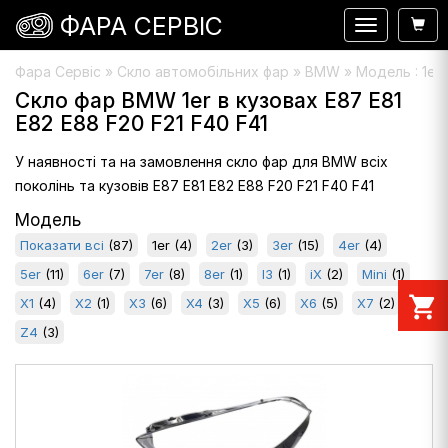
ФАРА СЕРВІС
Навигация
Фара Сервіс
»
Скло автомобільних фар
» BMW » Модель : 1er
Скло фар BMW 1er в кузовах E87 E81
E82 E88 F20 F21 F40 F41
У наявності та на замовлення скло фар для BMW всіх
поколінь та кузовів E87 E81 E82 E88 F20 F21 F40 F41
Модель
Показати всі
(87)
1er
(4)
2er
(3)
3er
(15)
4er
(4)
5er
(11)
6er
(7)
7er
(8)
8er
(1)
I3
(1)
iX
(2)
Mini
(1)
shopping_cart
X1
(4)
X2
(1)
X3
(6)
X4
(3)
X5
(6)
X6
(5)
X7
(2)
Z4
(3)