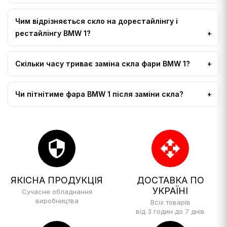
Чим відрізняється скло на дорестайлінгу і
рестайлінгу BMW 1?
Скільки часу триває заміна скла фари BMW 1?
Чи пітнітиме фара BMW 1 після заміни скла?
security
open_with
ЯКІСНА ПРОДУКЦІЯ
ДОСТАВКА ПО
УКРАЇНІ
Сучасне обладнання
виробництва
Всіх товарів
від 3 годин до 7 днів