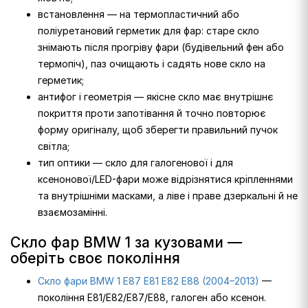
встановлення — на термопластичний або
поліуретановий герметик для фар: старе скло
знімають після прогріву фари (будівельний фен або
термопіч), паз очищають і садять нове скло на
герметик;
антифог і геометрія — якісне скло має внутрішнє
покриття проти запотівання й точно повторює
форму оригіналу, щоб зберегти правильний пучок
світла;
тип оптики — скло для галогенової і для
ксенонової/LED-фари може відрізнятися кріпленнями
та внутрішніми масками, а ліве і праве дзеркальні й не
взаємозамінні.
Скло фар BMW 1 за кузовами —
оберіть своє покоління
Скло фари BMW 1 E87 E81 E82 E88 (2004–2013)
—
покоління E81/E82/E87/E88, галоген або ксенон.