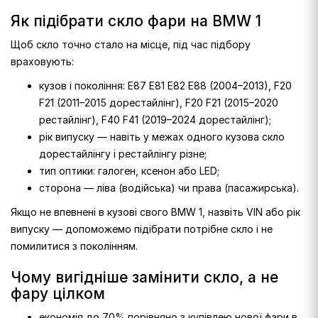
Як підібрати скло фари на BMW 1
Щоб скло точно стало на місце, під час підбору
враховують:
кузов і покоління: E87 E81 E82 E88 (2004–2013), F20
F21 (2011–2015 дорестайлінг), F20 F21 (2015–2020
рестайлінг), F40 F41 (2019–2024 дорестайлінг);
рік випуску — навіть у межах одного кузова скло
дорестайлінгу і рестайлінгу різне;
тип оптики: галоген, ксенон або LED;
сторона — ліва (водійська) чи права (пасажирська).
Якщо не впевнені в кузові свого BMW 1, назвіть VIN або рік
випуску — допоможемо підібрати потрібне скло і не
помилитися з поколінням.
Чому вигідніше замінити скло, а не
фару цілком
економія до 70% порівняно з купівлею нової фари в