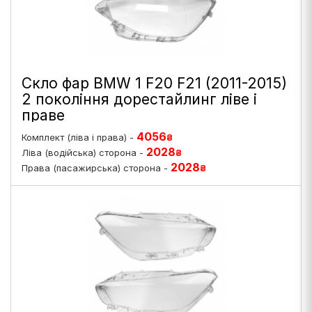
Скло фар BMW 1 F20 F21 (2011-2015)
2 покоління дорестайлинг ліве і
праве
4056
Комплект (ліва і права) -
₴
2028
Ліва (водійська) сторона -
₴
2028
Права (пасажирська) сторона -
₴