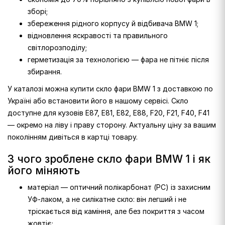
зборі;
збереження рідного корпусу й відбивача BMW 1;
відновлення яскравості та правильного
світлорозподілу;
герметизація за технологією — фара не пітніє після
збирання.
У каталозі можна купити скло фари BMW 1 з доставкою по
Україні або встановити його в нашому сервісі. Скло
доступне для кузовів E87, E81, E82, E88, F20, F21, F40, F41
— окремо на ліву і праву сторону. Актуальну ціну за вашим
поколінням дивіться в картці товару.
З чого зроблене скло фари BMW 1 і як
його міняють
матеріал — оптичний полікарбонат (PC) із захисним
УФ-лаком, а не силікатне скло: він легший і не
тріскається від каміння, але без покриття з часом
жовтіє;