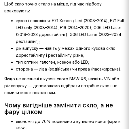
Щоб скло точно стало на місце, під час підбору
враховують:
кузов і покоління: E71 Xenon / Led (2008–2014), E71 Full
LED only (2008–2014), F16 (2014–2020), G06 LED Laser
(2019–2023 дорестайлінг), G06 LED Laser (2023–2024
рестайлінг);
рік випуску — навіть у межах одного кузова скло
дорестайлінгу і рестайлінгу різне;
тип оптики: галоген, ксенон або LED;
сторона — ліва (водійська) чи права (пасажирська).
Якщо не впевнені в кузові свого BMW X6, назвіть VIN або
рік випуску — допоможемо підібрати потрібне скло і не
помилитися з поколінням.
Чому вигідніше замінити скло, а не
фару цілком
економія до 70% порівняно з купівлею нової фари в
зборі;