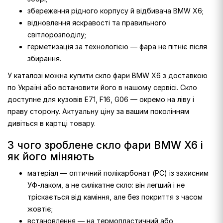
збереження рідного корпусу й відбивача BMW X6;
відновлення яскравості та правильного
світлорозподілу;
герметизація за технологією — фара не пітніє після
збирання.
У каталозі можна купити скло фари BMW X6 з доставкою
по Україні або встановити його в нашому сервісі. Скло
доступне для кузовів E71, F16, G06 — окремо на ліву і
праву сторону. Актуальну ціну за вашим поколінням
дивіться в картці товару.
З чого зроблене скло фари BMW X6 і
як його міняють
матеріал — оптичний полікарбонат (PC) із захисним
УФ-лаком, а не силікатне скло: він легший і не
тріскається від каміння, але без покриття з часом
жовтіє;
встановлення — на термопластичний або