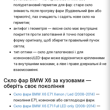
поліуретановий герметик для фар: старе скло
знімають після прогріву фари (будівельний фен або
термопіч), паз очищають і садять нове скло на
герметик;
антифог і геометрія — якісне скло має внутрішнє
покриття проти запотівання й точно повторює
форму оригіналу, щоб зберегти правильний пучок
світла;
тип оптики — скло для галогенової і для
ксенонової/LED-фари може відрізнятися кріпленнями
та внутрішніми масками, а ліве і праве дзеркальні й не
взаємозамінні.
Скло фар BMW X6 за кузовами —
оберіть своє покоління
Скло фари BMW X6 E71 Xenon / Led (2008–2014)
—
покоління E71, ксенонові або світлодіодні фари.
Скло фари BMW X6 E71 Full LED only (2008–2014)
—