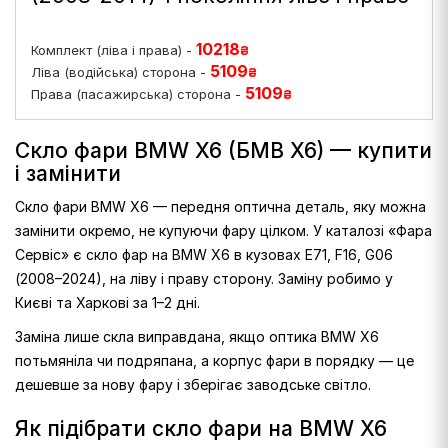
10218
Комплект (ліва і права) -
₴
5109
Ліва (водійська) сторона -
₴
5109
Права (пасажирська) сторона -
₴
Скло фари BMW X6 (БМВ X6) — купити
і замінити
Скло фари BMW X6 — передня оптична деталь, яку можна
замінити окремо, не купуючи фару цілком. У каталозі «Фара
Сервіс» є скло фар на BMW X6 в кузовах E71, F16, G06
(2008–2024), на ліву і праву сторону. Заміну робимо у
Києві та Харкові за 1–2 дні.
Заміна лише скла виправдана, якщо оптика BMW X6
потьмяніла чи подряпана, а корпус фари в порядку — це
дешевше за нову фару і зберігає заводське світло.
Як підібрати скло фари на BMW X6