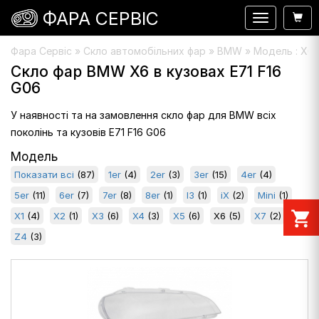
ФАРА СЕРВІС
Навигация
Фара Сервіс
»
Скло автомобільних фар
» BMW » Модель : X6
Скло фар BMW X6 в кузовах E71 F16
G06
У наявності та на замовлення скло фар для BMW всіх
поколінь та кузовів E71 F16 G06
Модель
Показати всі
(87)
1er
(4)
2er
(3)
3er
(15)
4er
(4)
5er
(11)
6er
(7)
7er
(8)
8er
(1)
I3
(1)
iX
(2)
Mini
(1)
shopping_cart
X1
(4)
X2
(1)
X3
(6)
X4
(3)
X5
(6)
X6
(5)
X7
(2)
Z4
(3)