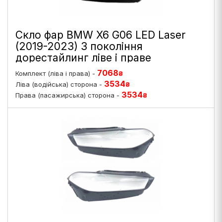
Скло фар BMW X6 G06 LED Laser
(2019-2023) 3 покоління
дорестайлинг ліве і праве
7068
Комплект (ліва і права) -
₴
3534
Ліва (водійська) сторона -
₴
3534
Права (пасажирська) сторона -
₴