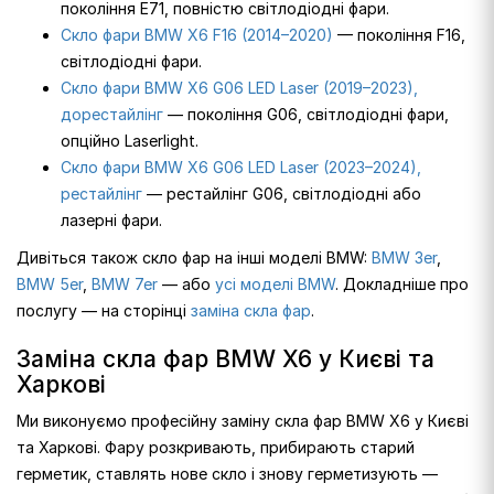
покоління E71, повністю світлодіодні фари.
Скло фари BMW X6 F16 (2014–2020)
— покоління F16,
світлодіодні фари.
Скло фари BMW X6 G06 LED Laser (2019–2023),
дорестайлінг
— покоління G06, світлодіодні фари,
опційно Laserlight.
Скло фари BMW X6 G06 LED Laser (2023–2024),
рестайлінг
— рестайлінг G06, світлодіодні або
лазерні фари.
Дивіться також скло фар на інші моделі BMW:
BMW 3er
,
BMW 5er
,
BMW 7er
— або
усі моделі BMW
. Докладніше про
послугу — на сторінці
заміна скла фар
.
Заміна скла фар BMW X6 у Києві та
Харкові
Ми виконуємо професійну заміну скла фар BMW X6 у Києві
та Харкові. Фару розкривають, прибирають старий
герметик, ставлять нове скло і знову герметизують —