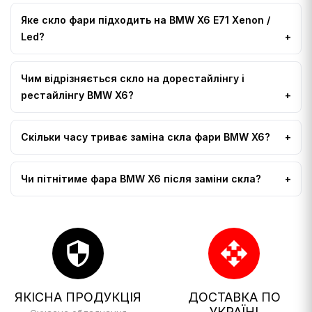
Яке скло фари підходить на BMW X6 E71 Xenon /
Led?
Чим відрізняється скло на дорестайлінгу і
рестайлінгу BMW X6?
Скільки часу триває заміна скла фари BMW X6?
Чи пітнітиме фара BMW X6 після заміни скла?
security
open_with
ЯКІСНА ПРОДУКЦІЯ
ДОСТАВКА ПО
УКРАЇНІ