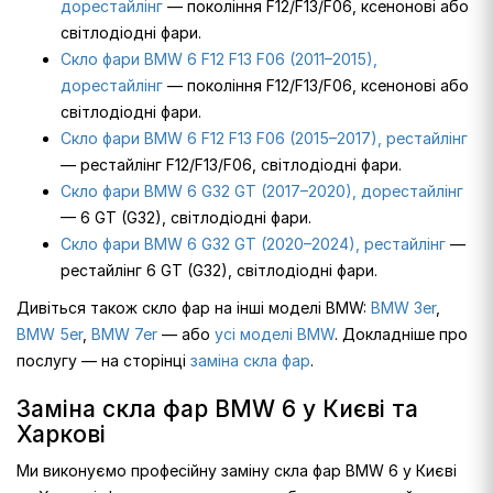
дорестайлінг
— покоління F12/F13/F06, ксенонові або
світлодіодні фари.
Скло фари BMW 6 F12 F13 F06 (2011–2015),
дорестайлінг
— покоління F12/F13/F06, ксенонові або
світлодіодні фари.
Скло фари BMW 6 F12 F13 F06 (2015–2017), рестайлінг
— рестайлінг F12/F13/F06, світлодіодні фари.
Скло фари BMW 6 G32 GT (2017–2020), дорестайлінг
— 6 GT (G32), світлодіодні фари.
Скло фари BMW 6 G32 GT (2020–2024), рестайлінг
—
рестайлінг 6 GT (G32), світлодіодні фари.
Дивіться також скло фар на інші моделі BMW:
BMW 3er
,
BMW 5er
,
BMW 7er
— або
усі моделі BMW
. Докладніше про
послугу — на сторінці
заміна скла фар
.
Заміна скла фар BMW 6 у Києві та
Харкові
Ми виконуємо професійну заміну скла фар BMW 6 у Києві