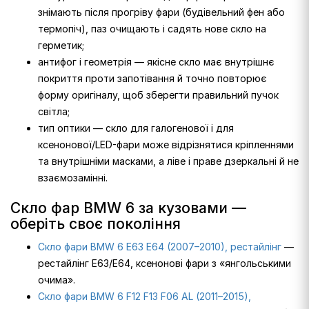
знімають після прогріву фари (будівельний фен або
термопіч), паз очищають і садять нове скло на
герметик;
антифог і геометрія — якісне скло має внутрішнє
покриття проти запотівання й точно повторює
форму оригіналу, щоб зберегти правильний пучок
світла;
тип оптики — скло для галогенової і для
ксенонової/LED-фари може відрізнятися кріпленнями
та внутрішніми масками, а ліве і праве дзеркальні й не
взаємозамінні.
Скло фар BMW 6 за кузовами —
оберіть своє покоління
Скло фари BMW 6 E63 E64 (2007–2010), рестайлінг
—
рестайлінг E63/E64, ксенонові фари з «янгольськими
очима».
Скло фари BMW 6 F12 F13 F06 AL (2011–2015),