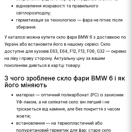
відновлення яскравості та правильного
світлорозподілу;
герметизація за технологією — фара не пітніє після
збирання.
У каталозі можна купити скло фари BMW 6 з доставкою по
Україні або встановити його в нашому сервісі. Скло
доступне для кузовів E63, E64, F12, F13, F06, G32 — окремо
на ліву і праву сторону. Актуальну ціну за вашим
поколінням дивіться в картці товару.
З чого зроблене скло фари BMW 6 і як
його міняють
матеріал — оптичний полікарбонат (PC) із захисним
УФ-лаком, а не силікатне скло: він легший і не
тріскається від каміння, але без покриття з часом
жовтіє;
встановлення — на термопластичний або
поліуретановий герметик для фар: старе скло