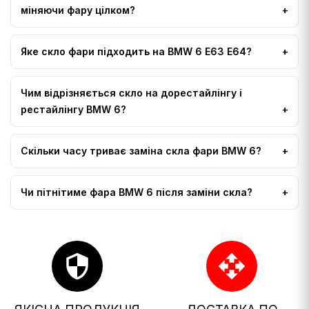
міняючи фару цілком?
Яке скло фари підходить на BMW 6 E63 E64?
Чим відрізняється скло на дорестайлінгу і
рестайлінгу BMW 6?
Скільки часу триває заміна скла фари BMW 6?
Чи пітнітиме фара BMW 6 після заміни скла?
security
open_with