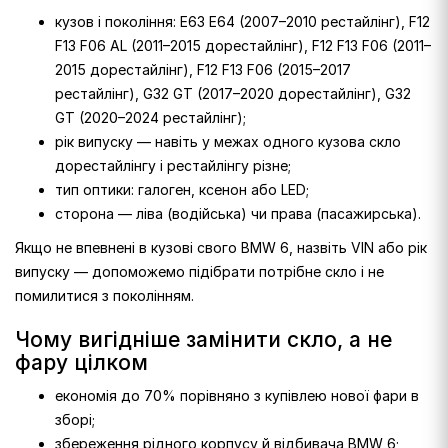
кузов і покоління: E63 E64 (2007–2010 рестайлінг), F12
F13 F06 AL (2011–2015 дорестайлінг), F12 F13 F06 (2011–
2015 дорестайлінг), F12 F13 F06 (2015–2017
рестайлінг), G32 GT (2017–2020 дорестайлінг), G32
GT (2020–2024 рестайлінг);
рік випуску — навіть у межах одного кузова скло
дорестайлінгу і рестайлінгу різне;
тип оптики: галоген, ксенон або LED;
сторона — ліва (водійська) чи права (пасажирська).
Якщо не впевнені в кузові свого BMW 6, назвіть VIN або рік
випуску — допоможемо підібрати потрібне скло і не
помилитися з поколінням.
Чому вигідніше замінити скло, а не
фару цілком
економія до 70% порівняно з купівлею нової фари в
зборі;
збереження рідного корпусу й відбивача BMW 6;