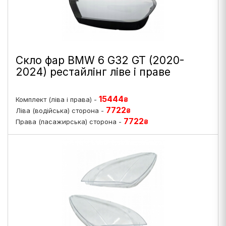
Скло фар BMW 6 G32 GT (2020-
2024) рестайлінг ліве і праве
15444
Комплект (ліва і права) -
₴
7722
Ліва (водійська) сторона -
₴
7722
Права (пасажирська) сторона -
₴