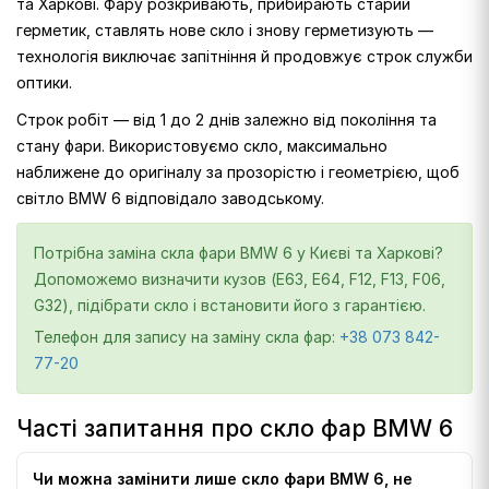
та Харкові. Фару розкривають, прибирають старий
герметик, ставлять нове скло і знову герметизують —
технологія виключає запітніння й продовжує строк служби
оптики.
Строк робіт — від 1 до 2 днів залежно від покоління та
стану фари. Використовуємо скло, максимально
наближене до оригіналу за прозорістю і геометрією, щоб
світло BMW 6 відповідало заводському.
Потрібна заміна скла фари BMW 6 у Києві та Харкові?
Допоможемо визначити кузов (E63, E64, F12, F13, F06,
G32), підібрати скло і встановити його з гарантією.
Телефон для запису на заміну скла фар:
+38 073 842-
77-20
Часті запитання про скло фар BMW 6
Чи можна замінити лише скло фари BMW 6, не