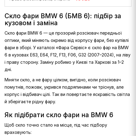
Скло фари BMW 6 (БМВ 6): підбір за
кузовом і заміна
Скло фари BMW 6 — це прозорий розсіювач передньої
оптики, який міняють окремо від корпусу фари, без купівлі
фари в зборі. У каталозі «Фара Сервіс» є скло фар на BMW
6 в кузовах E63, E64, F12, F13, F06, G32 (2007–2024), на ліву
і праву сторону. Заміну робимо у Києві та Харкові за 1–2
дні.
Міняти скло, а не фару цілком, вигідно, коли розсіювач
помутнів, пожовк, укрився подряпинами чи тріснув, але
корпус і відбивач цілі. Так ви повертаєте яскравість світла
й зберігаєте рідну фару.
Як підібрати скло фари на BMW 6
Щоб скло точно стало на місце, під час підбору
враховують: