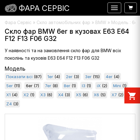
ФАРА СЕРВІС
Навигация
Фара Сервіс
»
Скло автомобільних фар
» BMW » Модель : 6er
Скло фар BMW 6er в кузовах E63 E64
F12 F13 F06 G32
У наявності та на замовлення скло фар для BMW всіх
поколінь та кузовів E63 E64 F12 F13 F06 G32
Модель
Показати всі
(87)
1er
(4)
2er
(3)
3er
(15)
4er
(4)
5er
(11)
6er
(7)
7er
(8)
8er
(1)
I3
(1)
iX
(2)
Mini
(1)
shopping_cart
X1
(4)
X2
(1)
X3
(6)
X4
(3)
X5
(6)
X6
(5)
X7
(2)
Z4
(3)