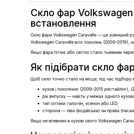
Права (пасажирська)
Права (пасажи
сторона -
3978
₴
сторона -
432
Скло фар Volkswagen C
встановлення
Скло фари Volkswagen Caravelle — це зовнішній р
Volkswagen Caravelle всіх поколінь (2009–2019), на
Якщо фара пітніє або світло стало тьмяним через
Як підібрати скло фа
Щоб скло точно стало на місце, під час підбору
кузов і покоління: (2009–2015 рестайлінг), 
рік випуску — навіть у межах одного кузова
тип оптики: галоген, ксенон або LED;
сторона — ліва (водійська) чи права (паса
Якщо не впевнені в кузові свого Volkswagen Carav