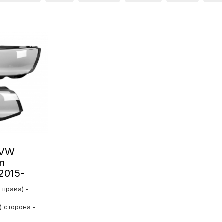
 VW
n
(2015-
коління
і права) -
нг ліве і
) сторона -