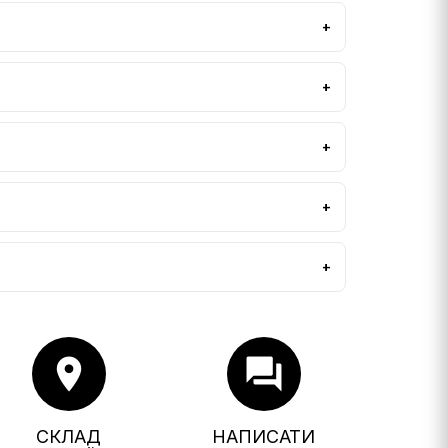
location_on
forum
СКЛАД
НАПИСАТИ