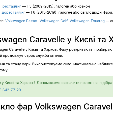
, рестайлінг
— T5 (2009–2015), галоген або ксенон.
, дорестайлінг
— T6 (2015–2019), галоген або світлодіодні фари.
en:
Volkswagen Passat
,
Volkswagen Golf
,
Volkswagen Touareg
— а
wagen Caravelle у Києві та 
gen Caravelle у Києві та Харкові. Фару розкривають, прибираю
 й продовжує строк служби оптики.
ління та стану фари. Використовуємо скло, максимально наближе
кому.
e у Києві та Харкові? Допоможемо визначити покоління, підібрат
3 842-77-20
скло фар Volkswagen Caravel