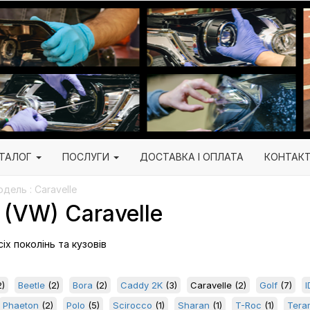
ТАЛОГ
ПОСЛУГИ
ДОСТАВКА І ОПЛАТА
КОНТАК
дель : Caravelle
(VW) Caravelle
іх поколінь та кузовів
)
Beetle
(2)
Bora
(2)
Caddy 2K
(3)
Caravelle
(2)
Golf
(7)
I
Phaeton
(2)
Polo
(5)
Scirocco
(1)
Sharan
(1)
T-Roc
(1)
Tera