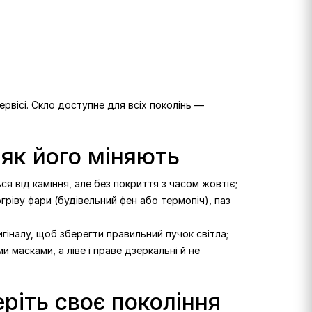
ервісі. Скло доступне для всіх поколінь —
 як його міняють
ся від каміння, але без покриття з часом жовтіє;
ріву фари (будівельний фен або термопіч), паз
гіналу, щоб зберегти правильний пучок світла;
 масками, а ліве і праве дзеркальні й не
ріть своє покоління