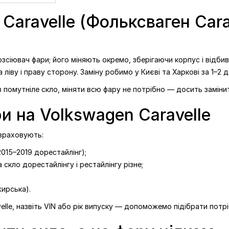
рська)
9
₴
aravelle (Фольксваген Carav
озсіювач фари; його міняють окремо, зберігаючи корпус і відбив
 ліву і праву сторону. Заміну робимо у Києві та Харкові за 1–2 дн
 помутніле скло, міняти всю фару не потрібно — досить заміни
ри на Volkswagen Caravelle
 враховують:
(2015–2019 дорестайлінг);
 скло дорестайлінгу і рестайлінгу різне;
жирська).
elle, назвіть VIN або рік випуску — допоможемо підібрати потрі