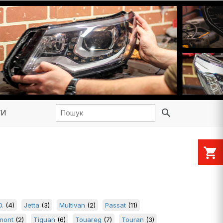
search
ТИ
shopping_cart
D.
(4)
Jetta
(3)
Multivan
(2)
Passat
(11)
mont
(2)
Tiguan
(6)
Touareg
(7)
Touran
(3)