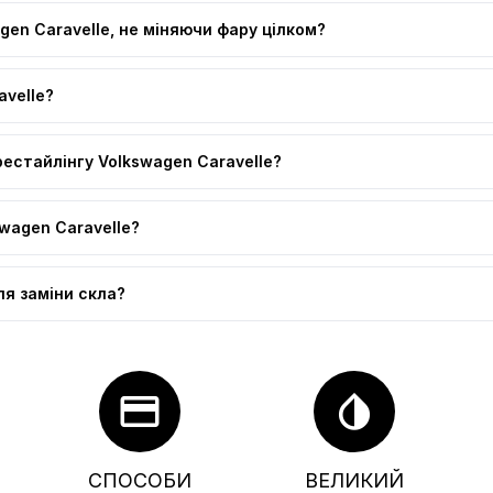
en Caravelle, не міняючи фару цілком?
avelle?
рестайлінгу Volkswagen Caravelle?
swagen Caravelle?
ля заміни скла?
credit_card
invert_colors
СПОСОБИ
ВЕЛИКИЙ