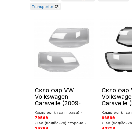
Transporter
(2)
Скло фар VW
Скло фар
Volkswagen
Volkswage
Caravelle (2009-
Caravelle 
2015) 5 покоління
2019) 6 по
Комплект (ліва і права) -
Комплект (ліва 
рестайлінг ліве і
дорестайли
7956
₴
8658
₴
праве
праве
Ліва (водійська) сторона -
Ліва (водійська
3978
₴
4329
₴