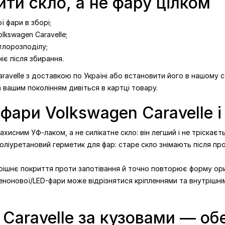
ити скло, а не фару цілком
 фари в зборі;
lkswagen Caravelle;
тлорозподілу;
іє після збирання.
ravelle з доставкою по Україні або встановити його в нашому с
а вашим поколінням дивіться в картці товару.
фари Volkswagen Caravelle і
хисним УФ-лаком, а не силікатне скло: він легший і не тріскаєть
іуретановий герметик для фар: старе скло знімають після прог
трішнє покриття проти запотівання й точно повторює форму ори
енонової/LED-фари може відрізнятися кріпленнями та внутрішніми
Caravelle за кузовами — обе