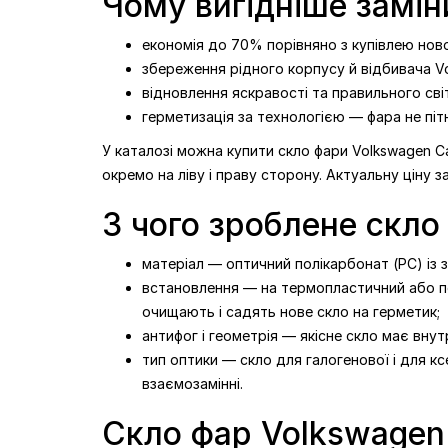
Чому вигідніше замін
економія до 70% порівняно з купівлею нової
збереження рідного корпусу й відбивача Vo
відновлення яскравості та правильного сві
герметизація за технологією — фара не пітн
У каталозі можна купити скло фари Volkswagen Ca
окремо на ліву і праву сторону. Актуальну ціну з
З чого зроблене скло 
матеріал — оптичний полікарбонат (PC) із за
встановлення — на термопластичний або пол
очищають і садять нове скло на герметик;
антифог і геометрія — якісне скло має вну
тип оптики — скло для галогенової і для кс
взаємозамінні.
Скло фар Volkswagen 