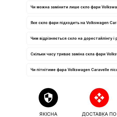
Чи можна замінити лише скло фари Volkswag
Яке скло фари підходить на Volkswagen Car
Чим відрізняється скло на дорестайлінгу і 
Скільки часу триває заміна скла фари Volk
Чи пітнітиме фара Volkswagen Caravelle піс
security
open_with
ЯКІСНА
ДОСТАВКА ПО