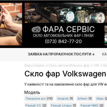
ФАРА СЕРВІС
СКЛО АВТОМОБІЛЬНИХ ФАР І ЛІНЗИ
(073) 842-77-20
ЗАЯВКА НА ПРОРАХУНОК ПОСЛУГИ ↓
КА
Фара Сервіс
»
Скло автомобільних фар
» VW » Мо
Скло фар Volkswagen 
У наявності та на замовлення скло фар для VW вс
Модель
Показати всі
(75)
Amarok
(1)
Arteon
(1)
Atlas
(2
Passat CC
(2)
Passat Lingyu
(1)
Passat NMS
(2)