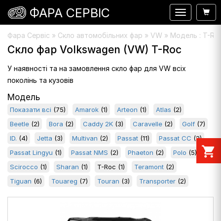
ФАРА СЕРВІС
Навигация
Фара Сервіс
»
Скло автомобільних фар
» VW » Модель : T-Ro
Скло фар Volkswagen (VW) T-Roc
У наявності та на замовлення скло фар для VW всіх
поколінь та кузовів
Модель
Показати всі
(75)
Amarok
(1)
Arteon
(1)
Atlas
(2)
Beetle
(2)
Bora
(2)
Caddy 2K
(3)
Caravelle
(2)
Golf
(7)
ID.
(4)
Jetta
(3)
Multivan
(2)
Passat
(11)
Passat CC
(2)
shopping_cart
Passat Lingyu
(1)
Passat NMS
(2)
Phaeton
(2)
Polo
(5)
Scirocco
(1)
Sharan
(1)
T-Roc
(1)
Teramont
(2)
Tiguan
(6)
Touareg
(7)
Touran
(3)
Transporter
(2)