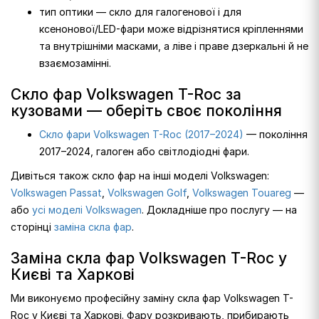
тип оптики — скло для галогенової і для
ксенонової/LED-фари може відрізнятися кріпленнями
та внутрішніми масками, а ліве і праве дзеркальні й не
взаємозамінні.
Скло фар Volkswagen T-Roc за
кузовами — оберіть своє покоління
Скло фари Volkswagen T-Roc (2017–2024)
— покоління
2017–2024, галоген або світлодіодні фари.
Дивіться також скло фар на інші моделі Volkswagen:
Volkswagen Passat
,
Volkswagen Golf
,
Volkswagen Touareg
—
або
усі моделі Volkswagen
. Докладніше про послугу — на
сторінці
заміна скла фар
.
Заміна скла фар Volkswagen T-Roc у
Києві та Харкові
Ми виконуємо професійну заміну скла фар Volkswagen T-
Roc у Києві та Харкові. Фару розкривають, прибирають