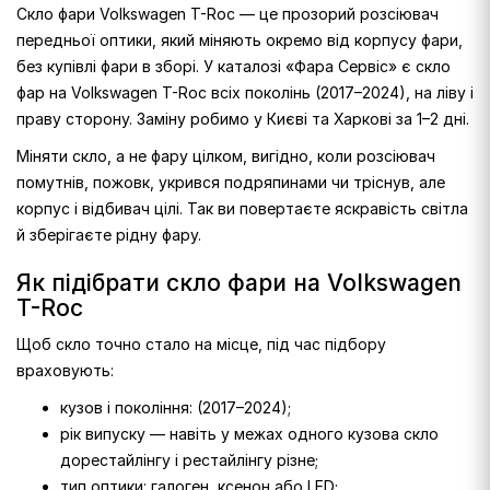
Скло фари Volkswagen T-Roc — це прозорий розсіювач
передньої оптики, який міняють окремо від корпусу фари,
без купівлі фари в зборі. У каталозі «Фара Сервіс» є скло
фар на Volkswagen T-Roc всіх поколінь (2017–2024), на ліву і
праву сторону. Заміну робимо у Києві та Харкові за 1–2 дні.
Міняти скло, а не фару цілком, вигідно, коли розсіювач
помутнів, пожовк, укрився подряпинами чи тріснув, але
корпус і відбивач цілі. Так ви повертаєте яскравість світла
й зберігаєте рідну фару.
Як підібрати скло фари на Volkswagen
T-Roc
Щоб скло точно стало на місце, під час підбору
враховують:
кузов і покоління: (2017–2024);
рік випуску — навіть у межах одного кузова скло
дорестайлінгу і рестайлінгу різне;
тип оптики: галоген, ксенон або LED;