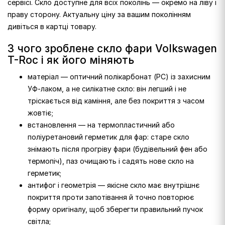
сервісі. Скло доступне для всіх поколінь — окремо на ліву і
праву сторону. Актуальну ціну за вашим поколінням
дивіться в картці товару.
З чого зроблене скло фари Volkswagen
T-Roc і як його міняють
матеріал — оптичний полікарбонат (PC) із захисним
УФ-лаком, а не силікатне скло: він легший і не
тріскається від каміння, але без покриття з часом
жовтіє;
встановлення — на термопластичний або
поліуретановий герметик для фар: старе скло
знімають після прогріву фари (будівельний фен або
термопіч), паз очищають і садять нове скло на
герметик;
антифог і геометрія — якісне скло має внутрішнє
покриття проти запотівання й точно повторює
форму оригіналу, щоб зберегти правильний пучок
світла;