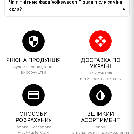
Чи пітнітиме фара Volkswagen Tiguan після заміни
скла?
security
open_with
ЯКІСНА ПРОДУКЦІЯ
ДОСТАВКА ПО
УКРАЇНІ
Сучасне обладнання
виробництва
Всіх товарів
від 3 годин до 7 днів
credit_card
invert_colors
СПОСОБИ
ВЕЛИКИЙ
РОЗРАХУНКУ
АСОРТИМЕНТ
Готівка, Безготівка,
Товари
Visa/MasterCard
в наявності і під замовлення