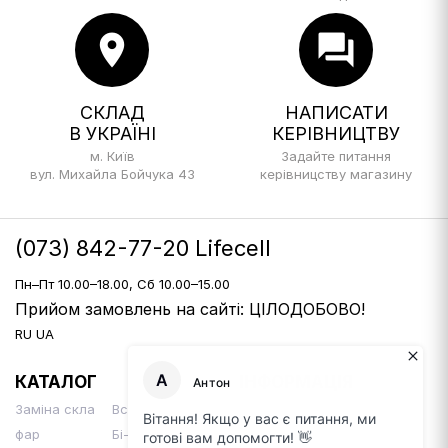
location_on
forum
СКЛАД
НАПИСАТИ
В УКРАЇНІ
КЕРІВНИЦТВУ
м. Київ
Задайте питання
вул. Михайла Бойчука 43
керівницству магазину
(073) 842-77-20 Lifecell
Пн–Пт 10.00–18.00, Сб 10.00–15.00
Прийом замовлень на сайті: ЦІЛОДОБОВО!
RU
UA
КАТАЛОГ
ІНФОРМАЦІЯ
Заміна скла
Встановлення
Доставка і оплата
фар
Бі-Лінз
Контакти