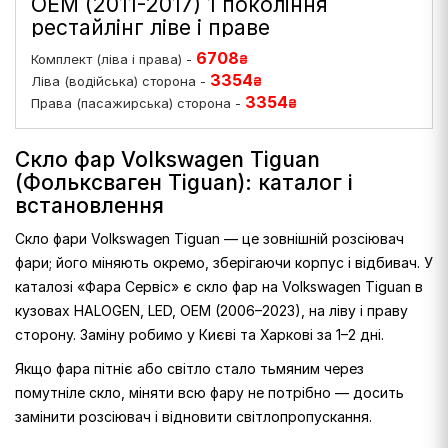
OEM (2011-2017) 1 покоління
рестайлінг ліве і праве
6708
Комплект (ліва і права) -
₴
3354
Ліва (водійська) сторона -
₴
3354
Права (пасажирська) сторона -
₴
Скло фар Volkswagen Tiguan
(Фольксваген Tiguan): каталог і
встановлення
Скло фари Volkswagen Tiguan — це зовнішній розсіювач
фари; його міняють окремо, зберігаючи корпус і відбивач. У
каталозі «Фара Сервіс» є скло фар на Volkswagen Tiguan в
кузовах HALOGEN, LED, OEM (2006–2023), на ліву і праву
сторону. Заміну робимо у Києві та Харкові за 1–2 дні.
Якщо фара пітніє або світло стало тьмяним через
помутніле скло, міняти всю фару не потрібно — досить
замінити розсіювач і відновити світлопропускання.