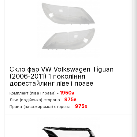
Скло фар VW Volkswagen Tiguan
(2006-2011) 1 покоління
дорестайлинг ліве і праве
1950
Комплект (ліва і права) -
₴
975
Ліва (водійська) сторона -
₴
975
Права (пасажирська) сторона -
₴