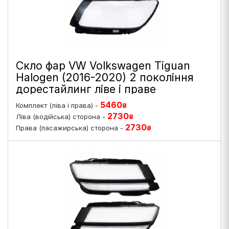
Скло фар VW Volkswagen Tiguan
Halogen (2016-2020) 2 покоління
дорестайлинг ліве і праве
5460
Комплект (ліва і права) -
₴
2730
Ліва (водійська) сторона -
₴
2730
Права (пасажирська) сторона -
₴