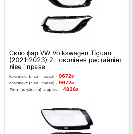
Скло фар VW Volkswagen Tiguan
(2021-2023) 2 покоління рестайлінг
ліве і праве
9672
Комплект (ліва і права) -
₴
9672
Комплект (ліва і права) -
₴
4836
Ліва (водійська) сторона -
₴
4836
Права (пасажирська) сторона -
₴