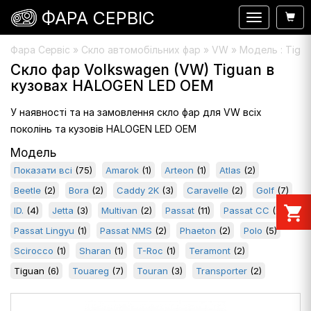
ФАРА СЕРВІС
Навигация
Фара Сервіс
»
Скло автомобільних фар
» VW » Модель : Tigu
Скло фар Volkswagen (VW) Tiguan в
кузовах HALOGEN LED OEM
У наявності та на замовлення скло фар для VW всіх
поколінь та кузовів HALOGEN LED OEM
Модель
Показати всі
(75)
Amarok
(1)
Arteon
(1)
Atlas
(2)
Beetle
(2)
Bora
(2)
Caddy 2K
(3)
Caravelle
(2)
Golf
(7)
shopping_cart
ID.
(4)
Jetta
(3)
Multivan
(2)
Passat
(11)
Passat CC
(2)
Passat Lingyu
(1)
Passat NMS
(2)
Phaeton
(2)
Polo
(5)
Scirocco
(1)
Sharan
(1)
T-Roc
(1)
Teramont
(2)
Tiguan
(6)
Touareg
(7)
Touran
(3)
Transporter
(2)