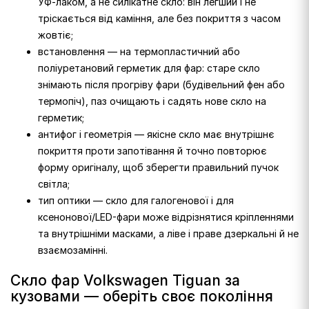
УФ-лаком, а не силікатне скло: він легший і не
тріскається від каміння, але без покриття з часом
жовтіє;
встановлення — на термопластичний або
поліуретановий герметик для фар: старе скло
знімають після прогріву фари (будівельний фен або
термопіч), паз очищають і садять нове скло на
герметик;
антифог і геометрія — якісне скло має внутрішнє
покриття проти запотівання й точно повторює
форму оригіналу, щоб зберегти правильний пучок
світла;
тип оптики — скло для галогенової і для
ксенонової/LED-фари може відрізнятися кріпленнями
та внутрішніми масками, а ліве і праве дзеркальні й не
взаємозамінні.
Скло фар Volkswagen Tiguan за
кузовами — оберіть своє покоління