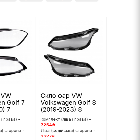
 VW
Скло фар VW
n Golf 7
Volkswagen Golf 8
0) 7
(2019-2023) 8
я
покоління
і права) -
Комплект (ліва і права) -
 ліве і
дорестайлинг ліве і
7254
₴
праве
а) сторона -
Ліва (водійська) сторона -
3627
₴