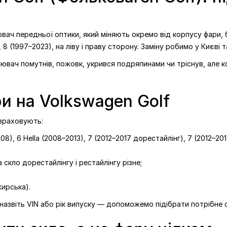
ач передньої оптики, який міняють окремо від корпусу фари, бе
, 8 (1997–2023), на ліву і праву сторону. Заміну робимо у Києві та
сіювач помутнів, пожовк, укрився подряпинами чи тріснув, але ко
ри на Volkswagen Golf
 враховують:
08), 6 Hella (2008–2013), 7 (2012–2017 дорестайлінг), 7 (2012–20
 скло дорестайлінгу і рестайлінгу різне;
жирська).
, назвіть VIN або рік випуску — допоможемо підібрати потрібне с