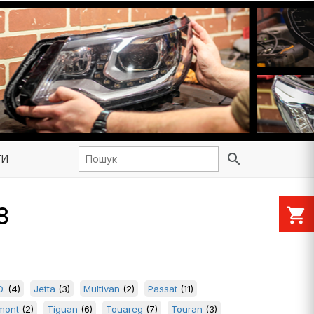
search
ТИ
8
shopping_cart
D.
(4)
Jetta
(3)
Multivan
(2)
Passat
(11)
mont
(2)
Tiguan
(6)
Touareg
(7)
Touran
(3)