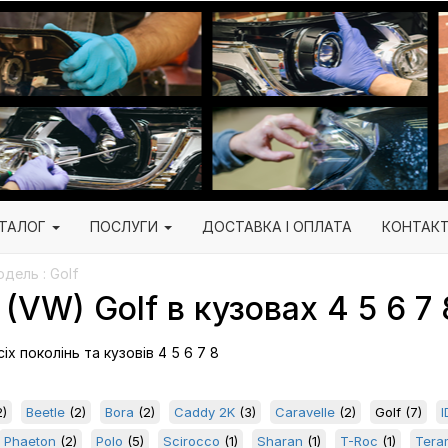
ТАЛОГ
ПОСЛУГИ
ДОСТАВКА І ОПЛАТА
КОНТАК
дель : Golf
VW) Golf в кузовах 4 5 6 7 
х поколінь та кузовів 4 5 6 7 8
)
Beetle
(2)
Bora
(2)
Caddy 2K
(3)
Caravelle
(2)
Golf
(7)
I
Phaeton
(2)
Polo
(5)
Scirocco
(1)
Sharan
(1)
T-Roc
(1)
Tera