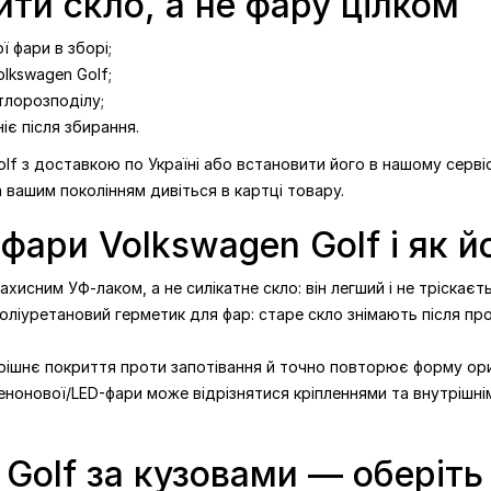
ити скло, а не фару цілком
 фари в зборі;
lkswagen Golf;
тлорозподілу;
іє після збирання.
f з доставкою по Україні або встановити його в нашому сервісі.
а вашим поколінням дивіться в картці товару.
 фари Volkswagen Golf і як й
хисним УФ-лаком, а не силікатне скло: він легший і не тріскаєть
іуретановий герметик для фар: старе скло знімають після прог
трішнє покриття проти запотівання й точно повторює форму ори
енонової/LED-фари може відрізнятися кріпленнями та внутрішніми
Golf за кузовами — оберіть