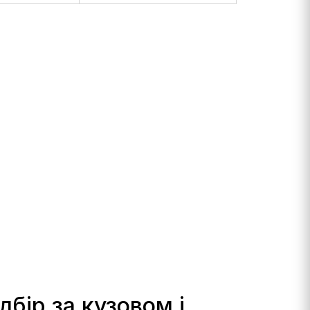
ирська)
Права (пасажирська)
5
₴
сторона -
3627
₴
дбір за кузовом і