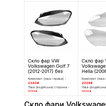
Права (пасажирська)
Права (пасажи
сторона -
1170
₴
сторона -
1014
Скло фар VW
Скло фар
Volkswagen Golf 7
Volkswage
(2012-2017) без
Hella (200
полоски 7
покоління 
Комплект (ліва і права) -
Комплект (ліва 
покоління
праве
2340
₴
2028
₴
дорестайлинг ліве і
Ліва (водійська) сторона -
Ліва (водійська
праве
1170
₴
1014
₴
Права (пасажирська)
Права (пасажи
сторона -
1170
₴
сторона -
1014
Скло фари Volkswagen 