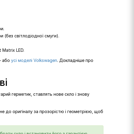
и.
и (без світлодіодної смуги).
 Matrix LED.
 або
усі моделі Volkswagen
. Докладніше про
ві
арий герметик, ставлять нове скло і знову
не до оригіналу за прозорістю і геометрією, щоб
ібрати скло і встановити його з гарантією.