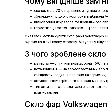
Чому вигідніше замін
економія до 70% порівняно з купівлею нової
збереження рідного корпусу й відбивача Vo
відновлення яскравості та правильного сві
герметизація за технологією — фара не пітн
У каталозі можна купити скло фари Volkswagen Gol
окремо на ліву і праву сторону. Актуальну ціну з
З чого зроблене скло
матеріал — оптичний полікарбонат (PC) із за
встановлення — на термопластичний або пол
очищають і садять нове скло на герметик;
антифог і геометрія — якісне скло має вну
тип оптики — скло для галогенової і для кс
взаємозамінні.
Скло фар Volkswagen 