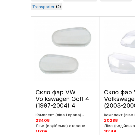
Transporter
(2)
Скло фар VW
Скло фар
Volkswagen Golf 4
Volkswage
(1997-2004) 4
(2003-200
покоління ліве і
покоління 
Комплект (ліва і права) -
Комплект (ліва 
праве
праве
2340
₴
2028
₴
Ліва (водійська) сторона -
Ліва (водійська
1170
₴
1014
₴