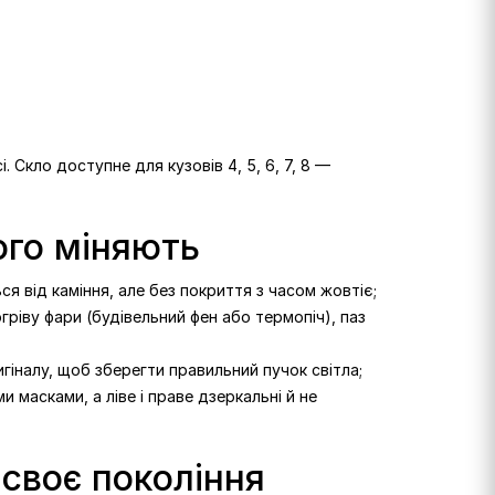
 Скло доступне для кузовів 4, 5, 6, 7, 8 —
ого міняють
ся від каміння, але без покриття з часом жовтіє;
ріву фари (будівельний фен або термопіч), паз
гіналу, щоб зберегти правильний пучок світла;
 масками, а ліве і праве дзеркальні й не
 своє покоління