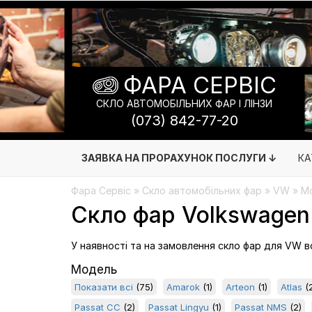
ФАРА СЕРВІС
СКЛО АВТОМОБІЛЬНИХ ФАР І ЛІНЗИ
(073) 842-77-20
ЗАЯВКА НА ПРОРАХУНОК ПОСЛУГИ ↓
КА
Фара Сервіс
»
Скло автомобільних фар
» VW » Мо
Скло фар Volkswagen (
У наявності та на замовлення скло фар для VW всі
Модель
Показати всі
(75)
Amarok
(1)
Arteon
(1)
Atlas
(2
Passat CC
(2)
Passat Lingyu
(1)
Passat NMS
(2)