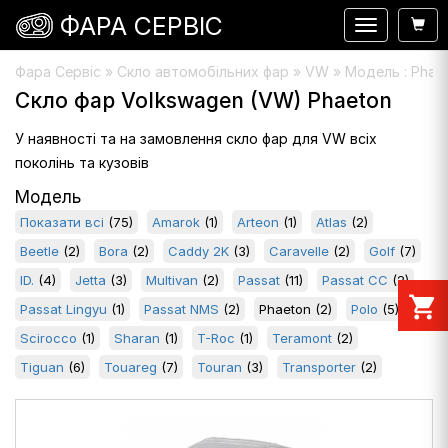
ФАРА СЕРВІС
Навигация
Фара Сервіс
»
Скло автомобільних фар
» VW » Модель : Phae
Скло фар Volkswagen (VW) Phaeton
У наявності та на замовлення скло фар для VW всіх
поколінь та кузовів
Модель
Показати всі
(75)
Amarok
(1)
Arteon
(1)
Atlas
(2)
Beetle
(2)
Bora
(2)
Caddy 2K
(3)
Caravelle
(2)
Golf
(7)
ID.
(4)
Jetta
(3)
Multivan
(2)
Passat
(11)
Passat CC
(2)
shopping_cart
Passat Lingyu
(1)
Passat NMS
(2)
Phaeton
(2)
Polo
(5)
Scirocco
(1)
Sharan
(1)
T-Roc
(1)
Teramont
(2)
Tiguan
(6)
Touareg
(7)
Touran
(3)
Transporter
(2)