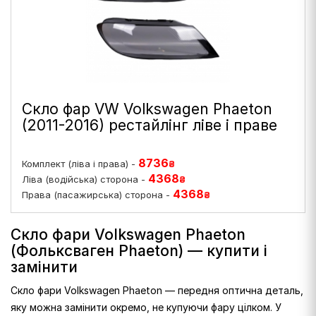
Скло фар VW Volkswagen Phaeton
(2011-2016) рестайлінг ліве і праве
8736
Комплект (ліва і права) -
₴
4368
Ліва (водійська) сторона -
₴
4368
Права (пасажирська) сторона -
₴
Скло фари Volkswagen Phaeton
(Фольксваген Phaeton) — купити і
замінити
Скло фари Volkswagen Phaeton — передня оптична деталь,
яку можна замінити окремо, не купуючи фару цілком. У