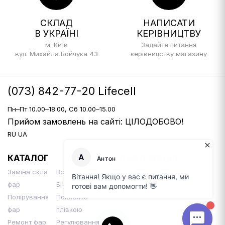
СКЛАД
НАПИСАТИ
В УКРАЇНІ
КЕРІВНИЦТВУ
м. Київ
Задайте питання
вул. Михайла Бойчука 43
керівницству магазину
(073) 842-77-20 Lifecell
Пн–Пт 10.00–18.00, Сб 10.00–15.00
Прийом замовлень на сайті: ЦІЛОДОБОВО!
RU
UA
КАТАЛОГ
ІНФОРМАЦІЯ
Заміна скла
Встановлення
Доставка і оплата
фар
Бі-Лінз
Контакти
Полірування
Поклейка
фар
плівкою
Ремонт фар
Регулювання