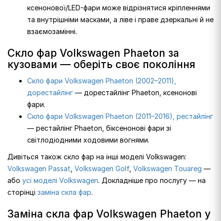
ксенонової/LED-фари може відрізнятися кріпленнями
та внутрішніми масками, а ліве і праве дзеркальні й не
взаємозамінні.
Скло фар Volkswagen Phaeton за
кузовами — оберіть своє покоління
Скло фари Volkswagen Phaeton (2002–2011),
дорестайлінг
— дорестайлінг Phaeton, ксенонові
фари.
Скло фари Volkswagen Phaeton (2011–2016), рестайлінг
— рестайлінг Phaeton, біксенонові фари зі
світлодіодними ходовими вогнями.
Дивіться також скло фар на інші моделі Volkswagen:
Volkswagen Passat
,
Volkswagen Golf
,
Volkswagen Touareg
—
або
усі моделі Volkswagen
. Докладніше про послугу — на
сторінці
заміна скла фар
.
Заміна скла фар Volkswagen Phaeton у