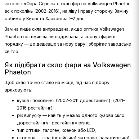
каталозі «Фара Сервіс» є скло фар на Volkswagen Phaeton
всіх поколінь (2002–2016), на ліву і праву сторону. Заміну
робимо у Києві та Харкові за 1–2 дні.
Заміна лише скла виправдана, якщо оптика Volkswagen
Phaeton потьмяніла чи подряпана, а корпус фари в
порядку — це дешевше за нову фару і зберігає заводське
світло.
Як підібрати скло фари на Volkswagen
Phaeton
Щоб скло точно стало на місце, під час підбору
враховують:
кузов і покоління: (2002–2011 дорестайлінг), (2011–
2016 рестайлінг);
рік випуску — навіть у межах одного кузова скло
дорестайлінгу і рестайлінгу різне;
тип оптики: галоген, ксенон або LED;
сторона — ліва (водійська) чи права (пасажирська).