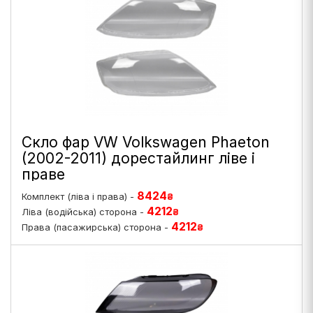
Скло фар VW Volkswagen Phaeton
(2002-2011) дорестайлинг ліве і
праве
8424
Комплект (ліва і права) -
₴
4212
Ліва (водійська) сторона -
₴
4212
Права (пасажирська) сторона -
₴