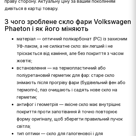
праву сторону. Актуальну ціну за вашим поколінням
дивіться в картці товару.
З чого зроблене скло фари Volkswagen
Phaeton і як його міняють
матеріал — оптичний полікарбонат (PC) із захисним
УФ-лаком, а не силікатне скло: він легший і не
тріскається від каміння, але без покриття з часом
жовтіє;
встановлення — на термопластичний або
поліуретановий герметик для фар: старе скло
знімають після прогріву фари (будівельний фен або
термопіч), паз очищають і садять нове скло на
герметик;
антифог і геометрія — якісне скло має внутрішнє
покриття проти запотівання й точно повторює
форму оригіналу, щоб зберегти правильний пучок
світла;
тип оптики — скло для галогенової і для